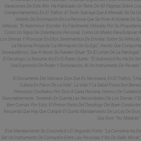
Vacaciones De Este Año, Ha Publicado Un Texto De 40 Páginas Sobre Los
Comportamientos En El Tráfico. El Texto Subraya Que A Menudo Se Da Un
Instinto De Dominación
En La Persona Que Se Pone Al Volante De Su
Vehículo. "El Automóvil -escribe- Es Fácilmente Utilizado Por Su Propietario
Como Un Signo De Ostentación Personal, Como Un Medio Para Eclipsar A
Los Demás Y Provocar En Ellos Sentimientos De Envidia. Sobre Su Vehículo,
La Persona Proyecta "la Afirmación De Su Ego", Hecho Que Comporta
Desequilibrios, Que A Veces Se Pueden Situar "en El Límite De La Patología".
El Decálogo Lo Resume Así En El Punto Quinto: "El Automóvil No Ha De Ser
Una Expresión De Poder Y Dominación, Ni Un Instrumento De Pecado".
El Documento Del Vaticano Dice Que Es Necesaria, En El Tráfico, "una
Cultura En Favor De La Vida". La Vida Y La Salud Física Son Bienes
Preciosos Confiados Por Dios A Cada Persona. Hemos De Cuidarlos
Razonablemente, Teniendo En Cuenta Las Necesidades De Los Demás Y El
Bien Común. Por Esto, El Primer Punto Del Decálogo Del Buen Conductor
Recuerda Que Hay Que Cumplir El Quinto Mandamiento De La Ley De Dios,
Que Dice: "No Matarás".
Este Mandamiento Se Concreta En El Segundo Punto: "La Carretera Ha De
Ser Un Instrumento De Comunión Entre Las Personas Y No De Daño Moral".