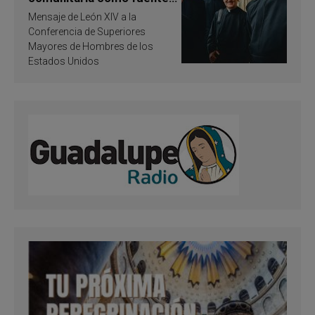
de inspiración y
Mensaje de León XIV a la
santificación
Conferencia de Superiores
Mayores de Hombres de los
Estados Unidos