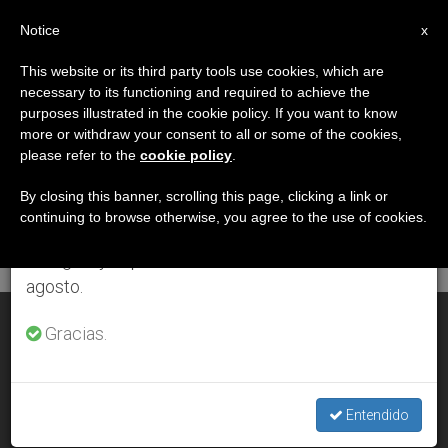
ES
Notice
×
x
Aviso importante
This website or its third party tools use cookies, which are
necessary to its functioning and required to achieve the
Del 27 de julio al 7 de agosto haremos la pausa
DÍA
purposes illustrated in the cookie policy. If you want to know
anual, aprovechando que en el periodo de verano
Junio 30th, 2007
more or withdraw your consent to all or some of the cookies,
please refer to the
cookie policy
.
se generan menos informaciones y también el
consumo de las mismas disminuye.
By closing this banner, scrolling this page, clicking a link or
continuing to browse otherwise, you agree to the use of cookies.
ÚLTIMAS NOTICIAS
Retomamos el trabajo ordinario de las ediciones
en inglés y español de ZENIT el lunes 10 de
agosto.
Un decálogo para el buen conductor
Gracias.
JUN 30, 2007 00:00
ZENIT STAFF
Entendido