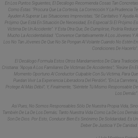
En Los Puntos Siguientes, El Decálogo Recomienda Cosas Tan Concretas
Como Éstas: "Procura Que La Cortesía, La Corrección Y La Prudencia Te
Ayuden A Superar Las Situaciones Imprevistas; "sé Caritativo Y Ayuda Al
Prójimo Que Está En Situación De Necesidad, En Especial Si El Prójimo Es
Víctima De Un Accidente". Y Esta Otra Que, De Cumplirse, Podría Reducir
Mucho La Accidentalidad: "Convence Caritativamente A Los Jóvenes Y A
Los No Tan Jóvenes De Que No Se Pongan Al Volante Cuando No Estén En
Condiciones De Hacerlo".
El Decálogo Formula Estos Otros
Mandamientos
De Clara Tradición
Cristiana: "Apoya A Los Familiares De Víctimas De Accidentes"; "reúne En El
Momento Oportuno Al Conductor Culpable Con Su Víctima, Para Que
Puedan Vivir La Experiencia Liberadora Del Perdón"; "en La Carretera,
Protege Al Más Débil"; Y, Finalmente, "siéntete Tú Mismo Responsable De
Los Demás”.
Así Pues, No Somos Responsables Sólo De Nuestra Propia Vida, Sino
También De La De Los Demás; Tanto Nuestra Vida Como La De Los Demás
Son De Dios. Por Esto, Conducir Bien Es Sinónimo De Solidaridad; Es Un
Deber De Justicia Y De Caridad.