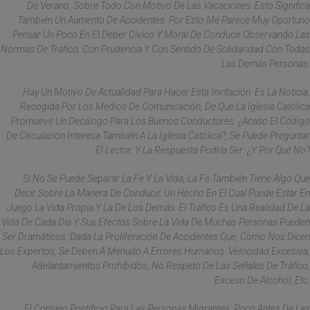
De Verano, Sobre Todo Con Motivo De Las Vacaciones. Esto Significa
También Un Aumento De Accidentes. Por Esto Me Parece Muy Oportuno
Pensar Un Poco En El Deber Cívico Y Moral De Conducir Observando Las
Normas De Tráfico, Con Prudencia Y Con Sentido De Solidaridad Con Todas
Las Demás Personas.
Hay Un Motivo De Actualidad Para Hacer Esta Invitación. Es La Noticia,
Recogida Por Los Medios De Comunicación, De Que La Iglesia Católica
Promueve Un Decálogo Para Los Buenos Conductores. ¿Acaso El Código
De Circulación Interesa También A La Iglesia Católica?, Se Puede Preguntar
El Lector. Y La Respuesta Podría Ser: ¿Y Por Qué No?
Si No Se Puede Separar La Fe Y La Vida, La Fe También Tiene Algo Que
Decir Sobre La Manera De Conducir, Un Hecho En El Cual Puede Estar En
Juego La Vida Propia Y La De Los Demás. El Tráfico Es Una Realidad De La
Vida De Cada Día Y Sus Efectos Sobre La Vida De Muchas Personas Pueden
Ser Dramáticos, Dada La Proliferación De Accidentes Que, Como Nos Dicen
Los Expertos, Se Deben A Menudo A Errores Humanos: Velocidad Excesiva,
Adelantamientos Prohibidos, No Respeto De Las Señales De Tráfico,
Exceso De Alcohol, Etc.
El Consejo Pontificio Para Las Personas Migrantes, Poco Antes De Las