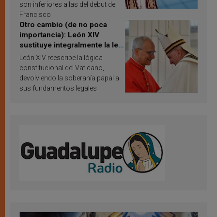
son inferiores a las del debut de
Francisco
Otro cambio (de no poca
importancia): León XIV
sustituye integralmente la ley
vaticana de Papa Francisco
León XIV reescribe la lógica
constitucional del Vaticano,
devolviendo la soberanía papal a
sus fundamentos legales