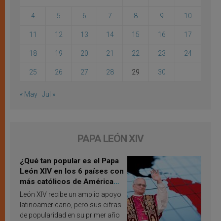
4
5
6
7
8
9
10
11
12
13
14
15
16
17
18
19
20
21
22
23
24
25
26
27
28
29
30
« May
Jul »
PAPA LEÓN XIV
¿Qué tan popular es el Papa
León XIV en los 6 países con
más católicos de América
Latina en 2026? Publican
León XIV recibe un amplio apoyo
resultados de investigación
latinoamericano, pero sus cifras
de popularidad en su primer año