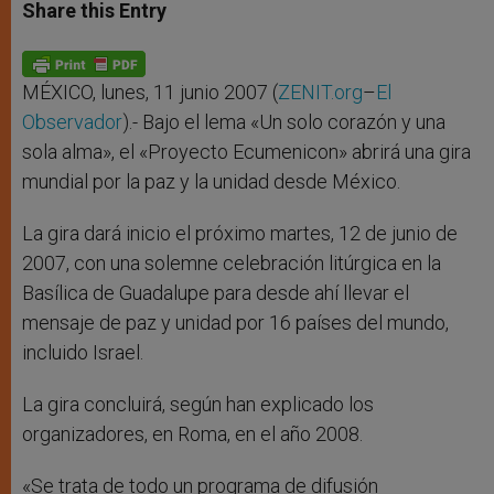
t
s
e
t
r
Share this Entry
s
e
b
t
e
A
n
o
e
p
g
o
r
p
e
k
r
MÉXICO, lunes, 11 junio 2007 (
ZENIT.org
–
El
Observador
).- Bajo el lema «Un solo corazón y una
sola alma», el «Proyecto Ecumenicon» abrirá una gira
mundial por la paz y la unidad desde México.
La gira dará inicio el próximo martes, 12 de junio de
2007, con una solemne celebración litúrgica en la
Basílica de Guadalupe para desde ahí llevar el
mensaje de paz y unidad por 16 países del mundo,
incluido Israel.
La gira concluirá, según han explicado los
organizadores, en Roma, en el año 2008.
«Se trata de todo un programa de difusión