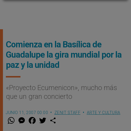
Comienza en la Basílica de
Guadalupe la gira mundial por la
paz y la unidad
«Proyecto Ecumenicon», mucho más
que un gran concierto
JUNIO 11, 2007 00:00
ZENIT STAFF
ARTE Y CULTURA
W
M
F
T
S
h
e
a
w
h
a
s
c
i
a