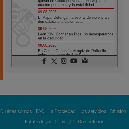
Iglesia en Ceuta convoca a una vigilia de
oración por la paz y la estabilidad
09.08.2026
El Papa: Detengan la espiral de violencia y
den cabida a la diplomacia
09.08.2026
León XIV: Confiar en Dios, no desesperarnos
en la oscuridad
08.08.2026
En Castel Gandolfo, el tapiz de Raffaello
sobre el sermón de San Pablo
08.08.2026
En Colombia, «la paz no se compra con una
firma»
08.08.2026
En Venezuela celebraron los 416 años del
Santo Cristo de La Grita
08.08.2026
El Papa: en Santa Ágata contemplamos la
victoria del amor sobre la muerte
Quiénes somos
FAQ
La Propiedad
Los servicios
Difusión
08.08.2026
León XIV visitará el Santuario de la Madre
Estatus legal
Copyright
Contáctenos
del Buen Consejo de Genazzano
07.08.2026