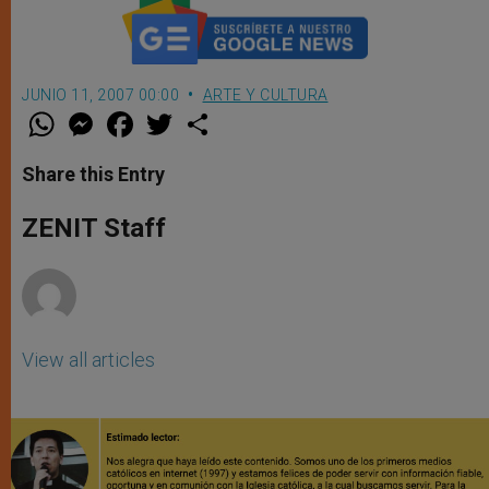
JUNIO 11, 2007 00:00
ARTE Y CULTURA
W
M
F
T
S
h
e
a
w
h
a
s
c
i
a
t
s
e
t
r
Share this Entry
s
e
b
t
e
A
n
o
e
p
g
o
r
ZENIT Staff
p
e
k
r
View all articles