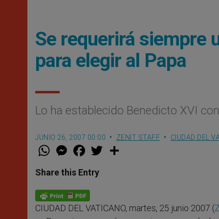
Se requerirá siempre 
para elegir al Papa
Lo ha establecido Benedicto XVI co
JUNIO 26, 2007 00:00
ZENIT STAFF
CIUDAD DEL V
W
M
F
T
S
h
e
a
w
h
a
s
c
i
a
t
s
e
t
r
Share this Entry
s
e
b
t
e
A
n
o
e
p
g
o
r
p
e
k
CIUDAD DEL VATICANO, martes, 25 junio 2007 (
Z
r