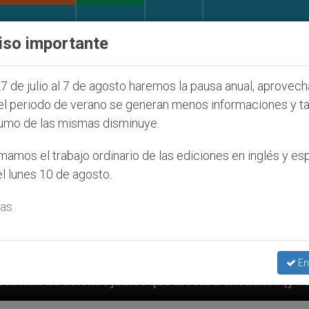
IGLESIA Y MUNDO
DOCUMENTOS
DONATIVOS
iso importante
7 de julio al 7 de agosto haremos la pausa anual, aprovec
el periodo de verano se generan menos informaciones y t
umo de las mismas disminuye.
amos el trabajo ordinario de las ediciones en inglés y es
l lunes 10 de agosto.
as.
En
que afecta a cristianos (y no sólo) en Tierra Santa