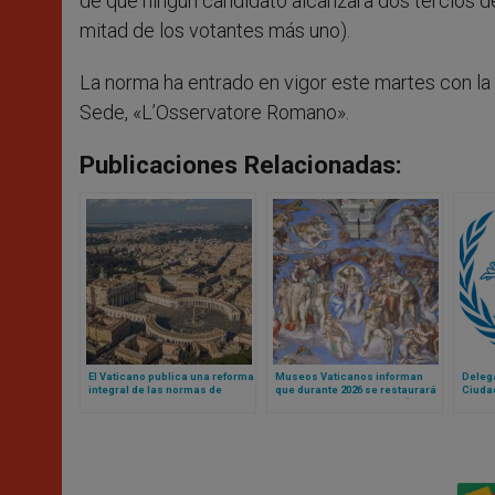
de que ningún candidato alcanzara dos tercios de
mitad de los votantes más uno).
La norma ha entrado en vigor este martes con la 
Sede, «L’Osservatore Romano».
Publicaciones Relacionadas:
El Vaticano publica una reforma
Museos Vaticanos informan
Delega
integral de las normas de
que durante 2026 se restaurará
Ciudad
contratación pública para
el Juicio Final de Miguel Ángel
Congr
fortalecer la transparencia y la
en Capilla Sixtina
eficiencia