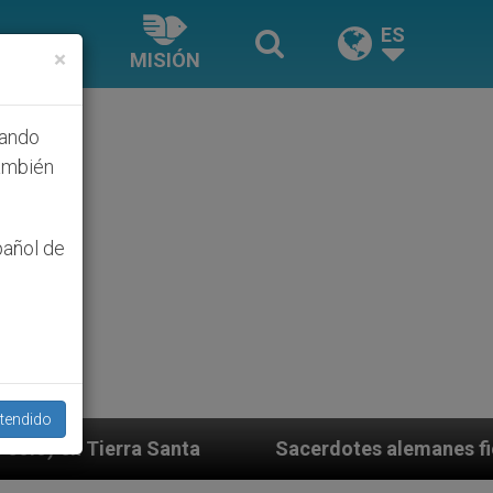
ES
×
MISIÓN
hando
ambién
pañol de
tendido
Sacerdotes alemanes fieles al Papa contestan a 