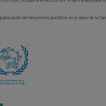
 los votos, se pase a la elección por «mayoría absoluta» (l
publicación del documento pontificio en el diario de la San
ción del Estado de la
 del Vaticano en el 28º
eso Postal Universal