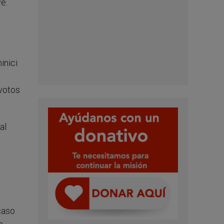
e.
inici
 votos
al
caso