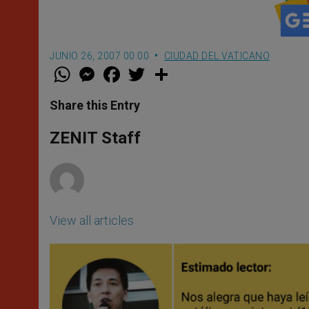
JUNIO 26, 2007 00:00
CIUDAD DEL VATICANO
W
M
F
T
S
h
e
a
w
h
a
s
c
i
a
t
s
e
t
r
Share this Entry
s
e
b
t
e
A
n
o
e
p
g
o
r
ZENIT Staff
p
e
k
r
View all articles