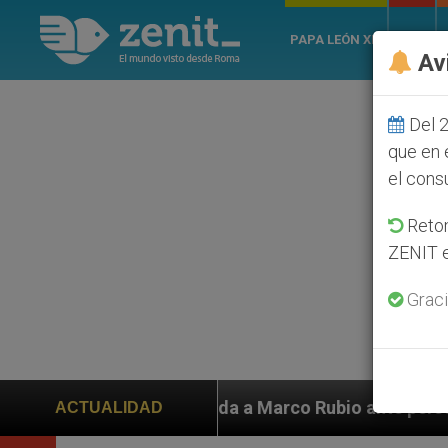
PAPA LEÓN XIV
ROMA
Av
Del 2
que en 
el cons
Retom
ZENIT e
Graci
yuda a Marco Rubio ante persecución de colonos judíos 
ACTUALIDAD