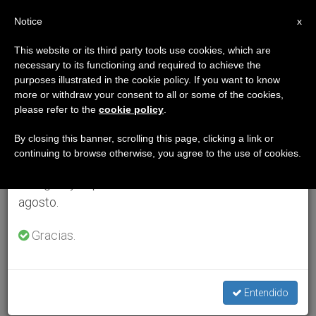
ES
Notice
×
x
Aviso importante
This website or its third party tools use cookies, which are
necessary to its functioning and required to achieve the
Del 27 de julio al 7 de agosto haremos la pausa
purposes illustrated in the cookie policy. If you want to know
anual, aprovechando que en el periodo de verano
more or withdraw your consent to all or some of the cookies,
please refer to the
cookie policy
.
se generan menos informaciones y también el
consumo de las mismas disminuye.
By closing this banner, scrolling this page, clicking a link or
continuing to browse otherwise, you agree to the use of cookies.
Retomamos el trabajo ordinario de las ediciones
en inglés y español de ZENIT el lunes 10 de
agosto.
Gracias.
Entendido