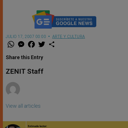
JULIO 17, 2007 00:00
ARTE Y CULTURA
W
M
F
T
S
h
e
a
w
h
a
s
c
i
a
t
s
e
t
r
Share this Entry
s
e
b
t
e
A
n
o
e
p
g
o
r
ZENIT Staff
p
e
k
r
View all articles