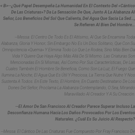
< B>--¿Qué Papel Desempeña La Humanidad En El Contexto Del «Cántico
De Las Criaturas»? Da La Sensación De Que, Junto A La Alabanza Al
Señor, Los Beneficios Del Sol Que Calienta, Del Agua Que Sacia La Sed…,
Se Refieren Al Bien Del Hombre…
--Messa: El Centro De Todo Es El Altísimo, Al Que Se Encamina Toda
Alabanza, Gloria Y Honor; Sin Embargo No Es Un Dios Solitario, Que Con Su
Omnipotencia «quema» Y Elimina Todo Lo Que Le Rodea, Sino Más Bien Da
Vida Y Quiere Que Haya Algo Más Allá De Sí Mismo. Las Criaturas Son
Mencionadas En Sí Mismas, Así Como Por Sus Características, De Las
Cuales También El Hombre Se Beneficia, Como Son La Luz, El Fuego Que
Ilumina La Noche, El Agua Que Es Útil Y Preciosa, La Tierra Que Nutre Y Nos
Sustenta A Todos. En Este Texto, El Hombre, En Cuanto Destinatario De Los
Dones Del Señor, Proclama La Alabanza Contemplando, O Sea, Mirando
Maravillado Al Creador Y A Su Creación.
--El Amor De San Francisco Al Creador Parece Superar Incluso La
Desconfianza Humana Hacia Los Daños Provocados Por Los Eventos
Naturales. ¿Cuál Es Su Juicio Al Respecto?
--Messa: El Cántico De Las Criaturas Fue Compuesto Por Fray Francisco De