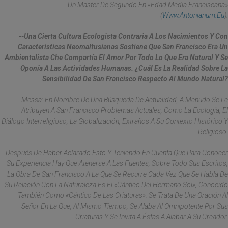
Un Master De Segundo En «Edad Media Franciscana»
(
Www.antonianum.eu
).
--Una Cierta Cultura Ecologista Contraria A Los Nacimientos Y Con
Características Neomaltusianas Sostiene Que San Francisco Era Un
Ambientalista Che Compartía El Amor Por Todo Lo Que Era Natural Y Se
Oponía A Las Actividades Humanas. ¿Cuál Es La Realidad Sobre La
Sensibilidad De San Francisco Respecto Al Mundo Natural?
--Messa: En Nombre De Una Búsqueda De Actualidad, A Menudo Se Le
Atribuyen A San Francisco Problemas Actuales, Como La Ecología, El
Diálogo Interreligioso, La Globalización, Extraños A Su Contexto Histórico Y
Religioso.
Después De Haber Aclarado Esto Y Teniendo En Cuenta Que Para Conocer
Su Experiencia Hay Que Atenerse A Las Fuentes, Sobre Todo Sus Escritos,
La Obra De San Francisco A La Que Se Recurre Cada Vez Que Se Habla De
Su Relación Con La Naturaleza Es El «Cántico Del Hermano Sol», Conocido
También Como «Cántico De Las Criaturas». Se Trata De Una Oración Al
Señor En La Que, Al Mismo Tiempo, Se Alaba Al Omnipotente Por Sus
Criaturas Y Se Invita A Éstas A Alabar A Su Creador.