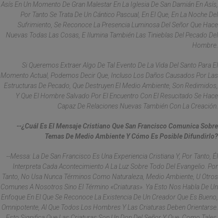
Asís En Un Momento De Gran Malestar En La Iglesia De San Damián En Asís,
Por Tanto Se Trata De Un Cántico Pascual, En El Que, En La Noche Del
Sufrimiento, Se Reconoce La Presencia Luminosa Del Señor Que Hace
Nuevas Todas Las Cosas, E Ilumina También Las Tinieblas Del Pecado Del
Hombre.
Si Queremos Extraer Algo De Tal Evento De La Vida Del Santo Para El
Momento Actual, Podemos Decir Que, Incluso Los Daños Causados Por Las
Estructuras De Pecado, Que Destruyen El Medio Ambiente, Son Redimidos,
Y Que El Hombre Salvado Por El Encuentro Con El Resucitado Se Hace
Capaz De Relaciones Nuevas También Con La Creación.
--¿Cuál Es El Mensaje Cristiano Que San Francisco Comunica Sobre
Temas De Medio Ambiente Y Cómo Es Posible Difundirlo?
--Messa: La De San Francisco Es Una Experiencia Cristiana Y, Por Tanto, Él
Interpreta Cada Acontecimiento A La Luz Sobre Todo Del Evangelio. Por
Tanto, No Usa Nunca Términos Como Naturaleza, Medio Ambiente, U Otros
Comunes A Nosotros Sino El Término «criaturas». Ya Esto Nos Habla De Un
Enfoque En El Que Se Reconoce La Existencia De Un Creador Que Es Bueno,
Omnipotente, Al Que Todos Los Hombres Y Las Criaturas Deben Orientarse.
Esto Significa Que Las Criaturas Son Un Don Del Señor Y Que, Como Tales,