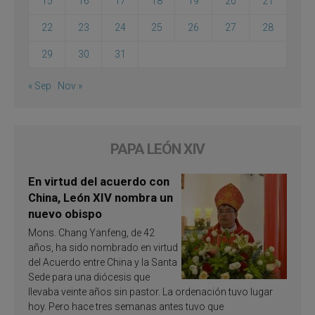
15
16
17
18
19
20
21
22
23
24
25
26
27
28
29
30
31
« Sep
Nov »
PAPA LEÓN XIV
En virtud del acuerdo con
China, León XIV nombra un
nuevo obispo
Mons. Chang Yanfeng, de 42
años, ha sido nombrado en virtud
del Acuerdo entre China y la Santa
Sede para una diócesis que
llevaba veinte años sin pastor. La ordenación tuvo lugar
hoy. Pero hace tres semanas antes tuvo que