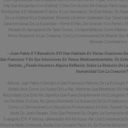
Hay Que Acogerlas Con Gratitud, O Sea Con Acción De Gracias Para Luego
Restituirlas A El Mediante El Amor A Los Hermanos. De Este Modo, Se Pasa
De La Gratitud A La Gratuidad, Viviendo Un Amor Ordenado Que Tiene Las
Características De La Eucaristía: «Tomó El Pan, Dio Gracias Y Lo Partió». El
Pecado Es Apropiarse De Tales Dones, Comportándose Como Padres-
Amos Respecto A Las Criaturas, Con La Consecuencia De Muerte Que A
Menudo Constatamos.
--Juan Pablo II Y Benedicto XVI Han Hablado En Varias Ocasiones De
San Francisco Y De Sus Intuiciones En Temas Medioambientales. En Este
Sentido, ¿puede Hacernos Alguna Reflexión Sobre La Relación De La
Humanidad Con La Creación?
--Messa: Juan Pablo II Declaró A San Francisco Patrono De La Ecología Y
Señaló Asís Como La Ciudad De La Paz, Mientras Que Benedicto XVI Ha
Recordado Que Esto No Significa Que Fuera Simplemente Un Ecologista O
Un Pacifista. En Esto, No Quiso Desmentir La Actuación De Su Predecesor,
Como Lo Demuestran Los Discursos Pronunciados En Asís, Durante Su
Visita De Junio Pasado, Sino Que Presentó Su Origen, La Conversión Al
Evangelio [cfr. P. Messa, «Benedetto XVI Ad Assisi. Per Una Ermeneutica Di
Riforma Nella Continuità, Anche Con Giovanni Paolo II», En ‘Forma Sororum’,