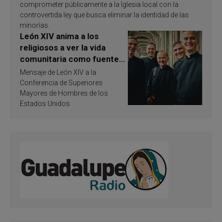
comprometer públicamente a la Iglesia local con la
controvertida ley que busca eliminar la identidad de las
minorías.
León XIV anima a los
religiosos a ver la vida
comunitaria como fuente
de inspiración y
Mensaje de León XIV a la
santificación
Conferencia de Superiores
Mayores de Hombres de los
Estados Unidos