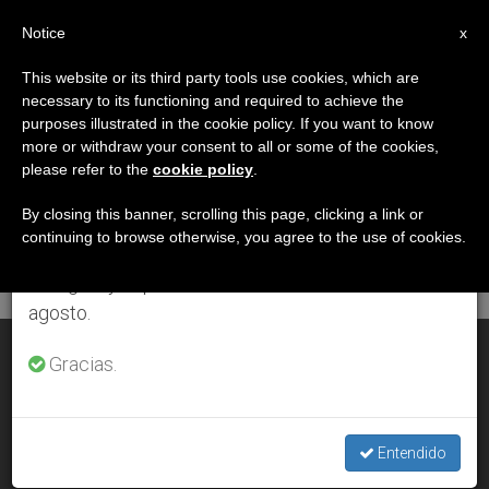
ES
Notice
×
x
Aviso importante
This website or its third party tools use cookies, which are
necessary to its functioning and required to achieve the
Del 27 de julio al 7 de agosto haremos la pausa
DÍA
purposes illustrated in the cookie policy. If you want to know
anual, aprovechando que en el periodo de verano
Octubre 7th, 2007
more or withdraw your consent to all or some of the cookies,
please refer to the
cookie policy
.
se generan menos informaciones y también el
consumo de las mismas disminuye.
By closing this banner, scrolling this page, clicking a link or
continuing to browse otherwise, you agree to the use of cookies.
ÚLTIMAS NOTICIAS
Retomamos el trabajo ordinario de las ediciones
en inglés y español de ZENIT el lunes 10 de
agosto.
San Francisco o la visión cristiana de la ecología
Gracias.
OCT 07, 2007 00:00
ZENIT STAFF
Entendido