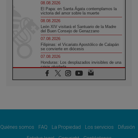
08.08.2026
El Papa: en Santa Ágata contemplamos la
victoria del amor sobre la muerte
08.08.2026
León XIV visitará el Santuario de la Madre
del Buen Consejo de Genazzano
07.08.2026
Filipinas: el Vicariato Apostólico de Calapán
se convierte en diócesis
07.08.2026
Honduras: Los desplazados invisibles de una
crisis olvidada
07.08.2026
Bokalic: "En Argentina el Papa León señalará
el compromiso del cristiano"
07.08.2026
La matanza de niños en Gaza no cesa: 300
muertos en 300 días
07.08.2026
Tagle: La guerra desfigura el mundo, solo la
revelación de Dios lo transfigura
Quiénes somos
FAQ
La Propiedad
Los servicios
Difusión
07.08.2026
Presentada la Trienal de Arte de las