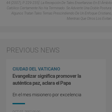
44 (2007), P. 229-235]. La Recepción De Tales Enseñanzas En El Ámbito
Católico Ciertamente No Ha Terminado. Se Advierte Una Doble Postura:
Algunos Tratan Tales Temas Prescindiendo De Un Enfoque Cristiano,
Mientras Que Otros Los Evitan.
CIUDAD DEL VATICANO
Evangelizar significa promover la
auténtica paz, aclara el Papa
En el mes misionero por excelencia
OCT 07, 2007 00:00