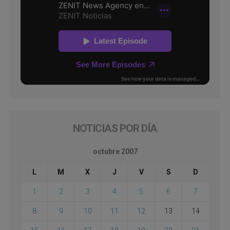
NOTICIAS POR DÍA
octubre 2007
L
M
X
J
V
S
D
1
2
3
4
5
6
7
8
9
10
11
12
13
14