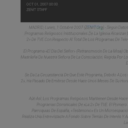
OCT 01, 2007 00:00
ZENIT STAFF
MADRID, Lunes, 1 Octubre 2007 (
ZENIT.org
).- Según Dato
Programas Religiosos Institucionales De La Iglesia Alcanza
2» De TVE Con Respecto Al Total De Los Programas De Tele
El Programa «El Día Del Señor» (retransmisión De La Misa) 
Madrileña De Nuestra Señora De La Consolación, Regida Por Lo
E
Se Da La Circunstancia De Que Este Programa, Debido A Los
2», Ha Pasado De Emitirse Desde Hace Unos Meses De Su Hora
Aún Así, Los Programas Religiosos Mantienen Desde Hace
Programas Dominicales De «La 2» De TVE. El Primero De
Parroquias De España, «Testimonio» Es Un Microespacio 
Realiza Una Entrevistaste A Fondo Sobre Temas De Interés Y Ac
La