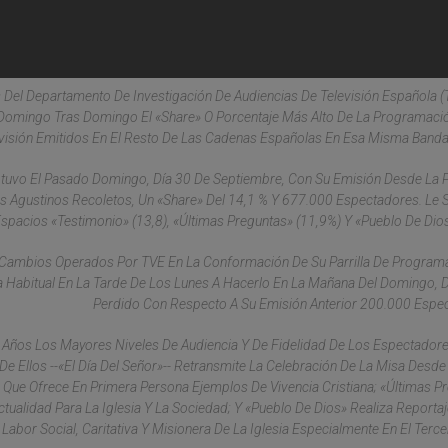
s Del Departamento De Investigación De Audiencias De Televisión Española (
n Domingo Tras Domingo El «share» O Porcentaje Más Alto De La Programaci
visión Emitidos En El Resto De Las Cadenas Españolas En Esa Misma Banda
Obtuvo El Pasado Domingo, Día 30 De Septiembre, Con Su Emisión Desde La 
s Agustinos Recoletos, Un «share» Del 14,1 % Y 677.000 Espectadores. Le 
spacios «Testimonio» (13,8), «Últimas Preguntas» (11,9%) Y «Pueblo De Dios
 Cambios Operados Por TVE En La Conformación De Su Parrilla De Program
 Habitual En La Tarde De Los Lunes A Hacerlo En La Mañana Del Domingo,
Perdido Con Respecto A Su Emisión Anterior 200.000 Espe
 Años Los Mayores Niveles De Audiencia Y De Fidelidad De Los Espectador
 Ellos --«El Día Del Señor»-- Retransmite La Celebración De La Misa Desde 
Que Ofrece En Primera Persona Ejemplos De Vivencia Cristiana; «Últimas P
tualidad Para La Iglesia Y La Sociedad; Y «Pueblo De Dios» Realiza Reporta
 Labor Social, Caritativa Y Misionera De La Iglesia Especialmente En El Terc