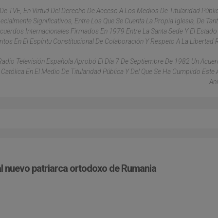
 De TVE, En Virtud Del Derecho De Acceso A Los Medios De Titularidad Públi
cialmente Significativos, Entre Los Que Se Cuenta La Propia Iglesia, De Tan
cuerdos Internacionales Firmados En 1979 Entre La Santa Sede Y El Estado
itos En El Espíritu Constitucional De Colaboración Y Respeto A La Libertad R
Radio Televisión Española Aprobó El Día 7 De Septiembre De 1982 Un Acuer
 Católica En El Medio De Titularidad Pública Y Del Que Se Ha Cumplido Este 
Ani
al nuevo patriarca ortodoxo de Rumania