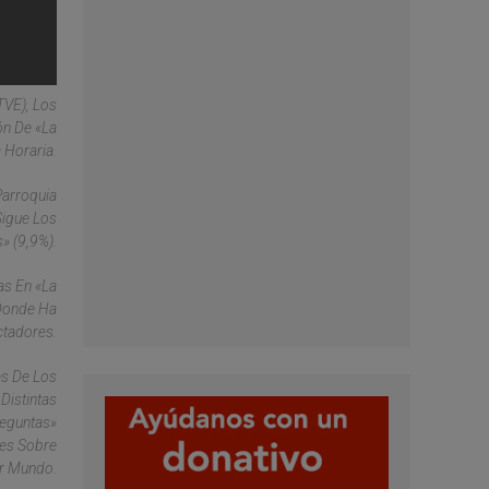
TVE), Los
ón De «La
 Horaria.
Parroquia
Sigue Los
» (9,9%).
as En «La
 Donde Ha
ctadores.
es De Los
Distintas
reguntas»
jes Sobre
er Mundo.