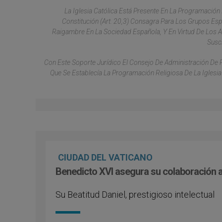
La Iglesia Católica Está Presente En La Programación
Constitución (Art. 20,3) Consagra Para Los Grupos Espe
Raigambre En La Sociedad Española, Y En Virtud De Los A
Suscr
Con Este Soporte Jurídico El Consejo De Administración De 
Que Se Establecía La Programación Religiosa De La Iglesia
CIUDAD DEL VATICANO
Benedicto XVI asegura su colaboración 
Su Beatitud Daniel, prestigioso intelectual