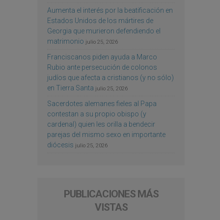
Aumenta el interés por la beatificación en
Estados Unidos de los mártires de
Georgia que murieron defendiendo el
matrimonio
julio 25, 2026
Franciscanos piden ayuda a Marco
Rubio ante persecución de colonos
judíos que afecta a cristianos (y no sólo)
en Tierra Santa
julio 25, 2026
Sacerdotes alemanes fieles al Papa
contestan a su propio obispo (y
cardenal) quien les orilla a bendecir
parejas del mismo sexo en importante
diócesis
julio 25, 2026
PUBLICACIONES MÁS
VISTAS