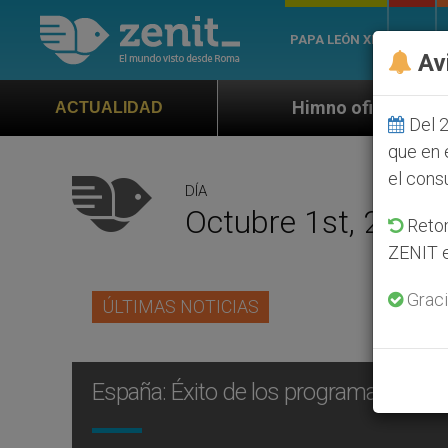
PAPA LEÓN XIV
ROMA
Av
Himno oficial de la Jornada Mundial de
ACTUALIDAD
Del 2
que en 
el cons
DÍA
Octubre 1st, 2007
Retom
ZENIT e
Graci
ÚLTIMAS NOTICIAS
España: Éxito de los programas religio