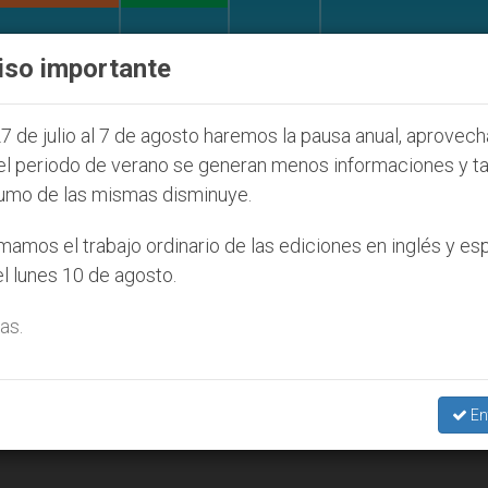
IGLESIA Y MUNDO
DOCUMENTOS
DONATIVOS
iso importante
 la Juventud Seúl 2027
ONU se pronuncia ante 
7 de julio al 7 de agosto haremos la pausa anual, aprovec
el periodo de verano se generan menos informaciones y t
umo de las mismas disminuye.
amos el trabajo ordinario de las ediciones en inglés y es
l lunes 10 de agosto.
as.
En
sos en el canal público de televisión