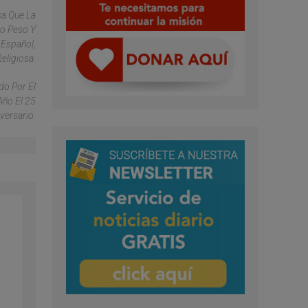
ca Que La
to Peso Y
 Español,
eligiosa.
do Por El
Año El 25
versario.