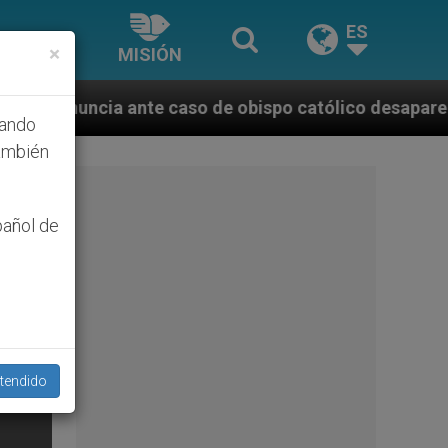
ES
×
MISIÓN
caso de obispo católico desaparecido por la dictadur
hando
ambién
pañol de
tendido