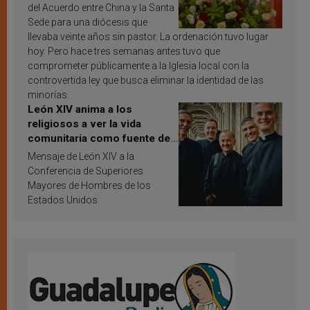
del Acuerdo entre China y la Santa
Sede para una diócesis que
llevaba veinte años sin pastor. La ordenación tuvo lugar
hoy. Pero hace tres semanas antes tuvo que
comprometer públicamente a la Iglesia local con la
controvertida ley que busca eliminar la identidad de las
minorías.
León XIV anima a los
religiosos a ver la vida
comunitaria como fuente de
inspiración y santificación
Mensaje de León XIV a la
Conferencia de Superiores
Mayores de Hombres de los
Estados Unidos