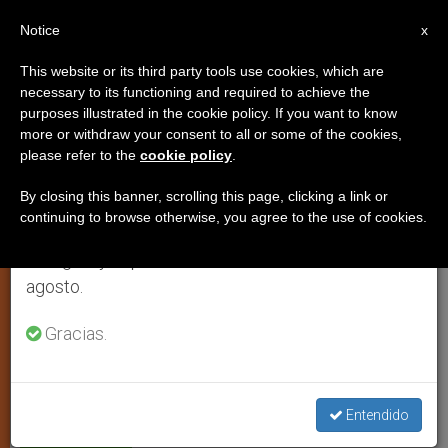
ES
Notice
×
x
Aviso importante
This website or its third party tools use cookies, which are
necessary to its functioning and required to achieve the
Del 27 de julio al 7 de agosto haremos la pausa
purposes illustrated in the cookie policy. If you want to know
Cuba prepara el décimo
anual, aprovechando que en el periodo de verano
more or withdraw your consent to all or some of the cookies,
please refer to the
cookie policy
.
se generan menos informaciones y también el
aniversario de la visita de Juan
consumo de las mismas disminuye.
Pablo II
By closing this banner, scrolling this page, clicking a link or
continuing to browse otherwise, you agree to the use of cookies.
Retomamos el trabajo ordinario de las ediciones
en inglés y español de ZENIT el lunes 10 de
–
agosto.
Gracias.
ENERO 13, 2008 00:00
ZENIT STAFF
ARTE Y CULTURA
W
M
F
T
S
h
e
a
w
h
a
s
c
i
a
t
s
e
t
r
Share this Entry
s
e
b
t
e
Entendido
A
n
o
e