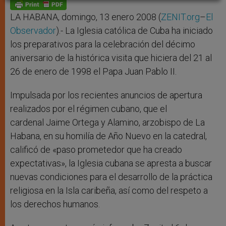
p
g
o
r
p
e
k
r
LA HABANA, domingo, 13 enero 2008 (
ZENIT.org
–
El
Observador
).- La Iglesia católica de Cuba ha iniciado
los preparativos para la celebración del décimo
aniversario de la histórica visita que hiciera del 21 al
26 de enero de 1998 el Papa Juan Pablo II.
Impulsada por los recientes anuncios de apertura
realizados por el régimen cubano, que el
cardenal Jaime Ortega y Alamino, arzobispo de La
Habana, en su homilía de Año Nuevo en la catedral,
calificó de «paso prometedor que ha creado
expectativas», la Iglesia cubana se apresta a buscar
nuevas condiciones para el desarrollo de la práctica
religiosa en la Isla caribeña, así como del respeto a
los derechos humanos.