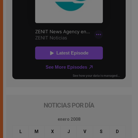
NOTICIAS POR DÍA
enero 2008
L
M
X
J
V
S
D