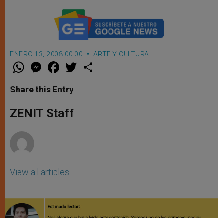
ENERO 13, 2008 00:00
ARTE Y CULTURA
W
M
F
T
S
h
e
a
w
h
a
s
c
i
a
t
s
e
t
r
Share this Entry
s
e
b
t
e
A
n
o
e
p
g
o
r
ZENIT Staff
p
e
k
r
View all articles