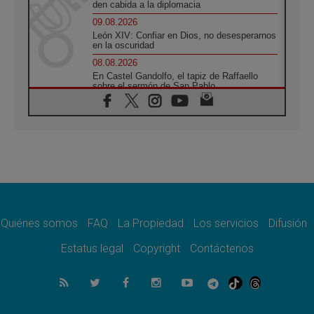
den cabida a la diplomacia
09.08.2026
León XIV: Confiar en Dios, no desesperarnos
en la oscuridad
08.08.2026
En Castel Gandolfo, el tapiz de Raffaello
sobre el sermón de San Pablo
08.08.2026
En Colombia, «la paz no se compra con una
firma»
08.08.2026
En Venezuela celebraron los 416 años del
Santo Cristo de La Grita
08.08.2026
El Papa: en Santa Ágata contemplamos la
victoria del amor sobre la muerte
Quiénes somos
FAQ
La Propiedad
Los servicios
Difusión
08.08.2026
León XIV visitará el Santuario de la Madre
Estatus legal
Copyright
Contáctenos
del Buen Consejo de Genazzano
07.08.2026
Filipinas: el Vicariato Apostólico de Calapán
se convierte en diócesis
07.08.2026