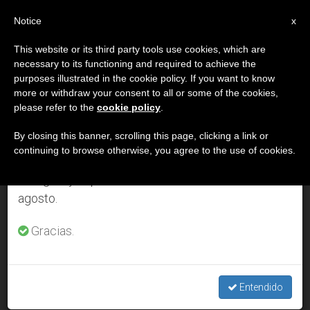
ES
Notice
×
x
Aviso importante
This website or its third party tools use cookies, which are
necessary to its functioning and required to achieve the
Del 27 de julio al 7 de agosto haremos la pausa
MES
purposes illustrated in the cookie policy. If you want to know
anual, aprovechando que en el periodo de verano
Enero, 2009
more or withdraw your consent to all or some of the cookies,
please refer to the
cookie policy
.
se generan menos informaciones y también el
consumo de las mismas disminuye.
By closing this banner, scrolling this page, clicking a link or
continuing to browse otherwise, you agree to the use of cookies.
ÚLTIMAS NOTICIAS
Retomamos el trabajo ordinario de las ediciones
en inglés y español de ZENIT el lunes 10 de
agosto.
Benedicto XVI: “es necesario reafirmar la capacidad humana
innata al matrimonio”
Gracias.
JAN 29, 2009 00:00
ZENIT STAFF
Entendido