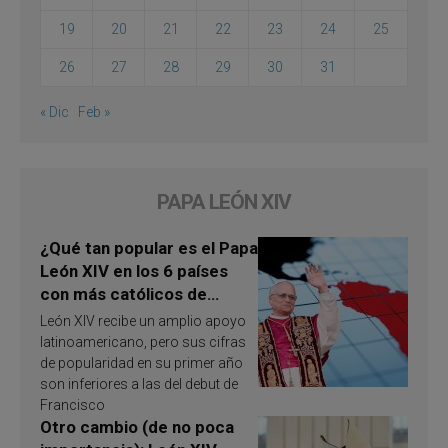
19
20
21
22
23
24
25
26
27
28
29
30
31
« Dic
Feb »
PAPA LEÓN XIV
¿Qué tan popular es el Papa
León XIV en los 6 países
con más católicos de
América Latina en 2026?
León XIV recibe un amplio apoyo
Publican resultados de
latinoamericano, pero sus cifras
investigación
de popularidad en su primer año
son inferiores a las del debut de
Francisco
Otro cambio (de no poca