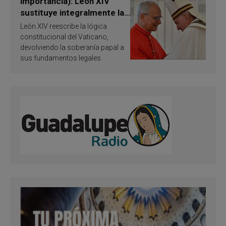
importancia): León XIV
sustituye integralmente la
ley vaticana de Papa
León XIV reescribe la lógica
Francisco
constitucional del Vaticano,
devolviendo la soberanía papal a
sus fundamentos legales