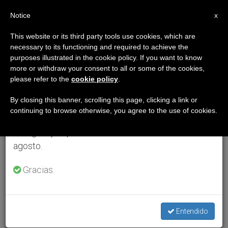
ES
Notice
×
x
Aviso importante
This website or its third party tools use cookies, which are
necessary to its functioning and required to achieve the
Del 27 de julio al 7 de agosto haremos la pausa
purposes illustrated in the cookie policy. If you want to know
anual, aprovechando que en el periodo de verano
more or withdraw your consent to all or some of the cookies,
please refer to the
cookie policy
.
se generan menos informaciones y también el
consumo de las mismas disminuye.
By closing this banner, scrolling this page, clicking a link or
continuing to browse otherwise, you agree to the use of cookies.
Retomamos el trabajo ordinario de las ediciones
en inglés y español de ZENIT el lunes 10 de
agosto.
Gracias.
Entendido