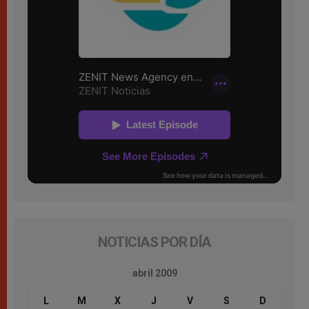
NOTICIAS POR DÍA
abril 2009
L
M
X
J
V
S
D