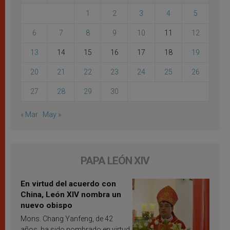
1
2
3
4
5
6
7
8
9
10
11
12
13
14
15
16
17
18
19
20
21
22
23
24
25
26
27
28
29
30
« Mar
May »
PAPA LEÓN XIV
En virtud del acuerdo con
China, León XIV nombra un
nuevo obispo
Mons. Chang Yanfeng, de 42
años, ha sido nombrado en virtud