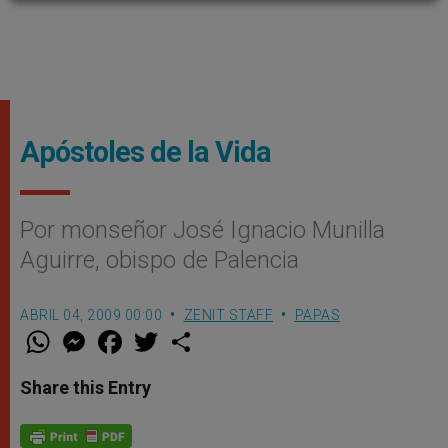
Apóstoles de la Vida
Por monseñor José Ignacio Munilla
Aguirre, obispo de Palencia
ABRIL 04, 2009 00:00
ZENIT STAFF
PAPAS
W
M
F
T
S
h
e
a
w
h
a
s
c
i
a
t
s
e
t
r
Share this Entry
s
e
b
t
e
A
n
o
e
p
g
o
r
p
e
k