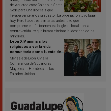
del Acuerdo entre China y la Santa
Sede para una diócesis que
llevaba veinte años sin pastor. La ordenación tuvo lugar
hoy. Pero hace tres semanas antes tuvo que
comprometer públicamente a la Iglesia local con la
controvertida ley que busca eliminar la identidad de las
minorías.
León XIV anima a los
religiosos a ver la vida
comunitaria como fuente de
inspiración y santificación
Mensaje de León XIV a la
Conferencia de Superiores
Mayores de Hombres de los
Estados Unidos