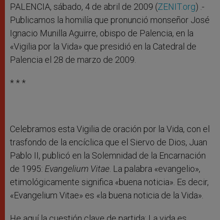
r
PALENCIA, sábado, 4 de abril de 2009 (
ZENIT.org
) .-
Publicamos la homilía que pronunció monseñor José
Ignacio Munilla Aguirre, obispo de Palencia, en la
«Vigilia por la Vida» que presidió en la Catedral de
Palencia el 28 de marzo de 2009.
* * *
Celebramos esta Vigilia de oración por la Vida, con el
trasfondo de la encíclica que el Siervo de Dios, Juan
Pablo II, publicó en la Solemnidad de la Encarnación
de 1995:
Evangelium Vitae
. La palabra «evangelio»,
etimológicamente significa «buena noticia». Es decir,
«Evangelium Vitae» es «la buena noticia de la Vida».
He aquí la cuestión clave de partida: La vida es…