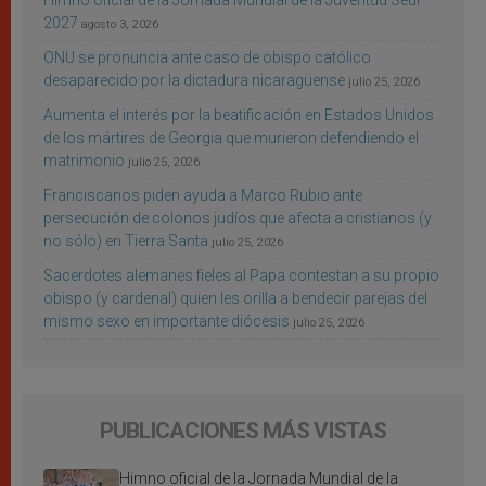
Himno oficial de la Jornada Mundial de la Juventud Seúl
2027
agosto 3, 2026
ONU se pronuncia ante caso de obispo católico
desaparecido por la dictadura nicaragüense
julio 25, 2026
Aumenta el interés por la beatificación en Estados Unidos
de los mártires de Georgia que murieron defendiendo el
matrimonio
julio 25, 2026
Franciscanos piden ayuda a Marco Rubio ante
persecución de colonos judíos que afecta a cristianos (y
no sólo) en Tierra Santa
julio 25, 2026
Sacerdotes alemanes fieles al Papa contestan a su propio
obispo (y cardenal) quien les orilla a bendecir parejas del
mismo sexo en importante diócesis
julio 25, 2026
PUBLICACIONES MÁS VISTAS
Himno oficial de la Jornada Mundial de la