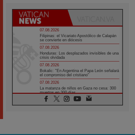
07.08.2026
Filipinas: el Vicariato Apostólico de Calapán
se convierte en diócesis
07.08.2026
Honduras: Los desplazados invisibles de una
crisis olvidada
07.08.2026
Bokalic: "En Argentina el Papa León señalará
el compromiso del cristiano"
07.08.2026
La matanza de niños en Gaza no cesa: 300
muertos en 300 días
07.08.2026
Tagle: La guerra desfigura el mundo, solo la
revelación de Dios lo transfigura
07.08.2026
Presentada la Trienal de Arte de las
Universidades Católicas: «Exercises in
Empathy»