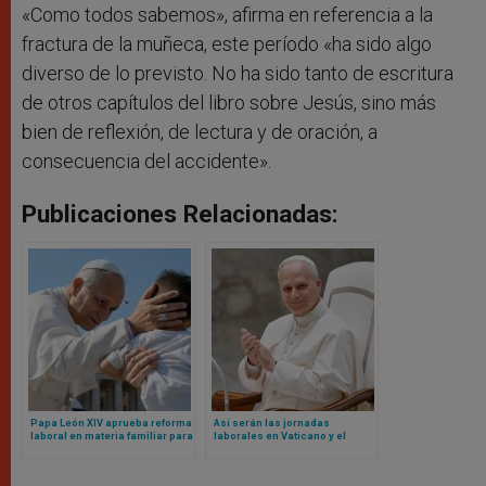
«Como todos sabemos», afirma en referencia a la
fractura de la muñeca, este período «ha sido algo
diverso de lo previsto. No ha sido tanto de escritura
de otros capítulos del libro sobre Jesús, sino más
bien de reflexión, de lectura y de oración, a
consecuencia del accidente».
Publicaciones Relacionadas:
Papa León XIV aprueba reforma
Así serán las jornadas
laboral en materia familiar para
laborales en Vaticano y el
empleados del Vaticano
blindaje contra nepotismo
según nuevos Reglamentos de
León XIV