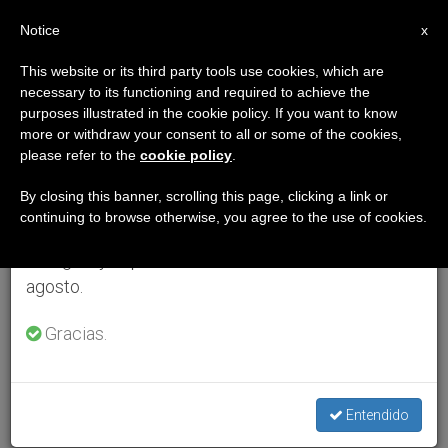
ES
Notice
×
x
Aviso importante
This website or its third party tools use cookies, which are
necessary to its functioning and required to achieve the
Del 27 de julio al 7 de agosto haremos la pausa
purposes illustrated in the cookie policy. If you want to know
anual, aprovechando que en el periodo de verano
more or withdraw your consent to all or some of the cookies,
please refer to the
cookie policy
.
se generan menos informaciones y también el
consumo de las mismas disminuye.
By closing this banner, scrolling this page, clicking a link or
continuing to browse otherwise, you agree to the use of cookies.
Retomamos el trabajo ordinario de las ediciones
en inglés y español de ZENIT el lunes 10 de
agosto.
Gracias.
Entendido