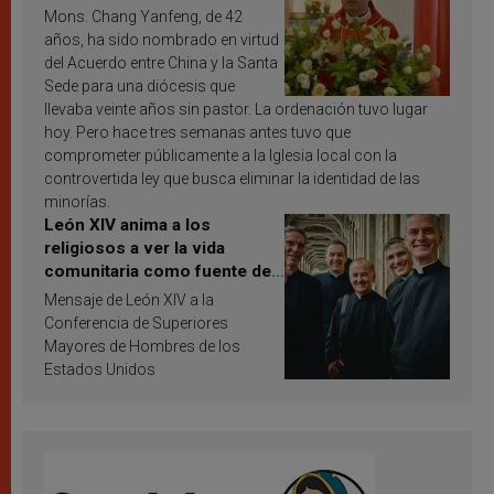
Mons. Chang Yanfeng, de 42
años, ha sido nombrado en virtud
del Acuerdo entre China y la Santa
Sede para una diócesis que
llevaba veinte años sin pastor. La ordenación tuvo lugar
hoy. Pero hace tres semanas antes tuvo que
comprometer públicamente a la Iglesia local con la
controvertida ley que busca eliminar la identidad de las
minorías.
León XIV anima a los
religiosos a ver la vida
comunitaria como fuente de
inspiración y santificación
Mensaje de León XIV a la
Conferencia de Superiores
Mayores de Hombres de los
Estados Unidos