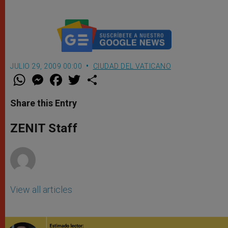
JULIO 29, 2009 00:00
CIUDAD DEL VATICANO
W
M
F
T
S
h
e
a
w
h
a
s
c
i
a
t
s
e
t
r
Share this Entry
s
e
b
t
e
A
n
o
e
p
g
o
r
ZENIT Staff
p
e
k
r
View all articles