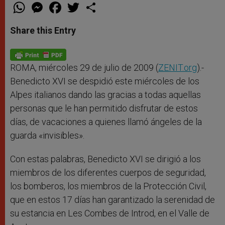
W
M
F
T
S
h
e
a
w
h
a
s
c
i
a
t
s
e
t
r
Share this Entry
s
e
b
t
e
A
n
o
e
p
g
o
r
p
e
k
r
ROMA, miércoles 29 de julio de 2009 (
ZENIT.org
).-
Benedicto XVI se despidió este miércoles de los
Alpes italianos dando las gracias a todas aquellas
personas que le han permitido disfrutar de estos
días, de vacaciones a quienes llamó ángeles de la
guarda «invisibles».
Con estas palabras, Benedicto XVI se dirigió a los
miembros de los diferentes cuerpos de seguridad,
los bomberos, los miembros de la Protección Civil,
que en estos 17 días han garantizado la serenidad de
su estancia en Les Combes de Introd, en el Valle de