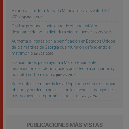
Himno oficial de la Jornada Mundial de la Juventud Seúl
2027
agosto 3, 2026
ONU se pronuncia ante caso de obispo católico
desaparecido por la dictadura nicaragüense
julio 25, 2026
Aumenta el interés por la beatificación en Estados Unidos
de los mártires de Georgia que murieron defendiendo el
matrimonio
julio 25, 2026
Franciscanos piden ayuda a Marco Rubio ante
persecución de colonos judíos que afecta a cristianos (y
no sólo) en Tierra Santa
julio 25, 2026
Sacerdotes alemanes fieles al Papa contestan a su propio
obispo (y cardenal) quien les orilla a bendecir parejas del
mismo sexo en importante diócesis
julio 25, 2026
PUBLICACIONES MÁS VISTAS