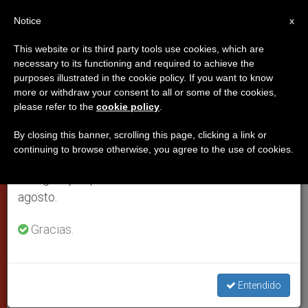
ES
Notice
×
x
Aviso importante
This website or its third party tools use cookies, which are
necessary to its functioning and required to achieve the
Del 27 de julio al 7 de agosto haremos la pausa
purposes illustrated in the cookie policy. If you want to know
Cardenal Kasper: todos podemos
anual, aprovechando que en el periodo de verano
more or withdraw your consent to all or some of the cookies,
please refer to the
cookie policy
.
se generan menos informaciones y también el
contribuir al diálogo y a la
consumo de las mismas disminuye.
reconciliación
By closing this banner, scrolling this page, clicking a link or
continuing to browse otherwise, you agree to the use of cookies.
Retomamos el trabajo ordinario de las ediciones
en inglés y español de ZENIT el lunes 10 de
Presentado el concierto en recuerdo de
agosto.
la II Guerra Mundial
Gracias.
OCTUBRE 01, 2009 00:00
ZENIT STAFF
CIUDAD DEL
VATICANO
W
M
F
T
S
Entendido
h
e
a
w
h
a
s
c
i
a