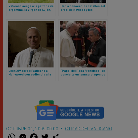
Vaticano acoge a la patrona de
Dan a conocer los detalles del
argentina, la Virgen de Luján,
árbol de Navidad y los
en sus jardines
pesebres del Vaticano para
este 2025
León XIV abre el Vaticano a
“Papel del Papa Francisco” se
Hollywood con audiencia a la
convierte en tema protagónico
que acudirán estos actores y
en nueva etapa de juicio contra
actrices
cardenal Becciu y otras
personas
OCTUBRE 01, 2009 00:00
CIUDAD DEL VATICANO
W
M
F
T
S