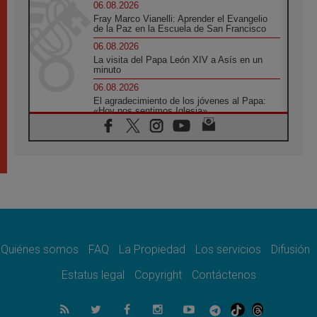
06.08.2026
Fray Marco Vianelli: Aprender el Evangelio
de la Paz en la Escuela de San Francisco
06.08.2026
La visita del Papa León XIV a Asís en un
minuto
06.08.2026
El agradecimiento de los jóvenes al Papa:
«Hoy nos sentimos Iglesia»
06.08.2026
Líbano: Reanudan los coloquios en Roma en
medio de tensiones y ataques en el sur del
país
06.08.2026
Hiroshima y Nagasaki, 81 años después.
Comienzan "Diez Días Oración por la Paz"
06.08.2026
Pizzaballa en Asís: los cristianos quieren
paz
Quiénes somos
FAQ
La Propiedad
Los servicios
Difusión
06.08.2026
Estatus legal
Copyright
Contáctenos
Sturla: La visita de León XIV será una buena
noticia para todo el Uruguay
06.08.2026
León XIV: La revolución del Evangelio