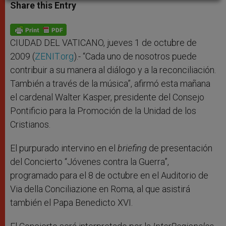
t
s
e
t
r
Share this Entry
s
e
b
t
e
A
n
o
e
p
g
o
r
p
e
k
r
CIUDAD DEL VATICANO, jueves 1 de octubre de
2009 (
ZENIT.org
).- “Cada uno de nosotros puede
contribuir a su manera al diálogo y a la reconciliación.
También a través de la música”, afirmó esta mañana
el cardenal Walter Kasper, presidente del Consejo
Pontificio para la Promoción de la Unidad de los
Cristianos.
El purpurado intervino en el
briefing
de presentación
del Concierto “Jóvenes contra la Guerra”,
programado para el 8 de octubre en el Auditorio de
Via della Conciliazione en Roma, al que asistirá
también el Papa Benedicto XVI.