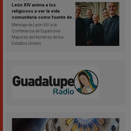
León XIV anima a los
religiosos a ver la vida
comunitaria como fuente de
inspiración y santificación
Mensaje de León XIV a la
Conferencia de Superiores
Mayores de Hombres de los
Estados Unidos