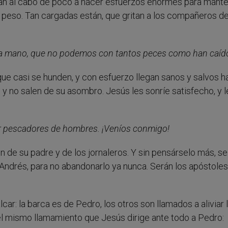
an al cabo de poco a hacer esfuerzos enormes para mante
o peso. Tan cargadas están, que gritan a los compañeros de
 una mano, que no podemos con tantos peces como han caíd
e casi se hunden, y con esfuerzo llegan sanos y salvos ha
, y no salen de su asombro. Jesús les sonríe satisfecho, y 
er pescadores de hombres. ¡Veníos conmigo!
n de su padre y de los jornaleros. Y sin pensárselo más, se
Andrés, para no abandonarlo ya nunca. Serán los apóstole
ar: la barca es de Pedro, los otros son llamados a aliviar 
el mismo llamamiento que Jesús dirige ante todo a Pedro: