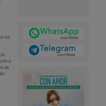
e
os los
cio
ción a
res de
del