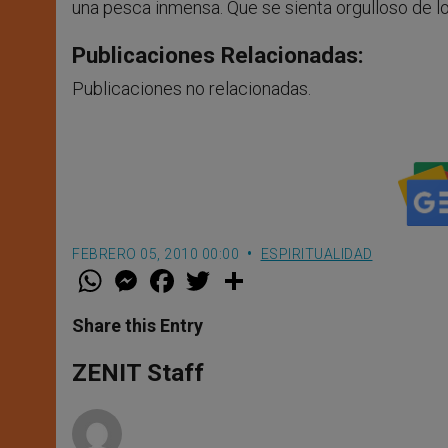
una pesca inmensa. Que se sienta orgulloso de l
Publicaciones Relacionadas:
Publicaciones no relacionadas.
FEBRERO 05, 2010 00:00
ESPIRITUALIDAD
W
M
F
T
S
h
e
a
w
h
a
s
c
i
a
t
s
e
t
r
Share this Entry
s
e
b
t
e
A
n
o
e
p
g
o
r
ZENIT Staff
p
e
k
r