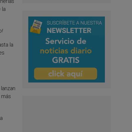
nerlas
 la
o!
sta la
les
 lanzan
s más
la