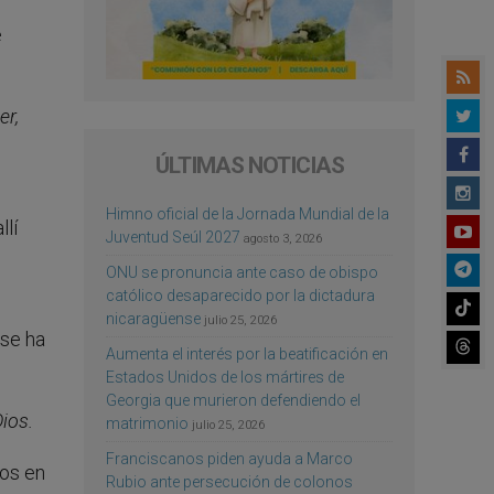
e
er,
ÚLTIMAS NOTICIAS
Himno oficial de la Jornada Mundial de la
llí
Juventud Seúl 2027
agosto 3, 2026
ONU se pronuncia ante caso de obispo
católico desaparecido por la dictadura
nicaragüense
julio 25, 2026
 se ha
Aumenta el interés por la beatificación en
Estados Unidos de los mártires de
Georgia que murieron defendiendo el
ios.
matrimonio
julio 25, 2026
Franciscanos piden ayuda a Marco
mos en
Rubio ante persecución de colonos