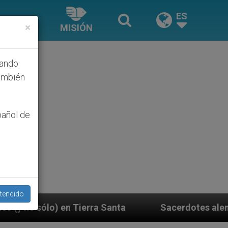
ES
×
MISIÓN
hando
ambién
pañol de
tendido
ra Santa
Sacerdotes alemanes fieles al Papa con