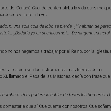
Norte del Canadá. Cuando contemplaba la vida durísima qu
rdecido y triste a la vez:
o, ni una sola cola de lobo se pierde. ¿Y habrían de perec
risto?… ¿Dudaría yo en sacrificarme?… ¡De ninguna manera!.
no nos negamos a trabajar por el Reino, por la Iglesia, a
uestra oración son los instrumentos más fuertes de un
o XI, llamado el Papa de las Misiones, decía con frase que
 los hombres. Pero podemos hablar de todos los hombres a D
os contestarle que sí. Que cuente con nosotros. Que soña