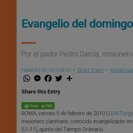
Evangelio del doming
Por el padre Pedro García, misionero
FEBRERO 05, 2010 00:00
ZENIT STAFF
ESPIRITUA
W
M
F
T
S
h
e
a
w
h
a
s
c
i
a
t
s
e
t
r
Share this Entry
s
e
b
t
e
A
n
o
e
p
g
o
r
p
e
k
ROMA, viernes 5 de febrero de 2010 (
ZENIT.org
)
r
misionero claretiano, conocido evangelizador en
5,1-11), quinto del Tiempo Ordinario.