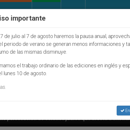
IGLESIA Y MUNDO
DOCUMENTOS
DONATIVOS
iso importante
7 de julio al 7 de agosto haremos la pausa anual, aprovec
el periodo de verano se generan menos informaciones y t
umo de las mismas disminuye.
amos el trabajo ordinario de las ediciones en inglés y es
l lunes 10 de agosto.
as.
En
os judíos que afecta a cristianos (y no sólo) en Tier