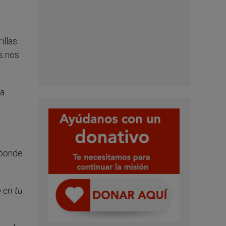
illas
s nos
ra
sponde
 en tu