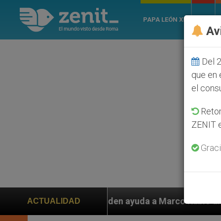
PAPA LEÓN XIV
ROMA
Av
Del 2
que en 
el cons
Retom
ZENIT e
Graci
s piden ayuda a Marco Rubio ante persecución de colon
ACTUALIDAD