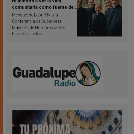
religiosos a ver la vida
comunitaria como fuente de
inspiración y santificación
Mensaje de León XIV a la
Conferencia de Superiores
Mayores de Hombres de los
Estados Unidos