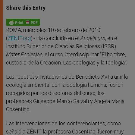
a
s
c
i
a
t
s
e
t
r
Share this Entry
s
e
b
t
e
A
n
o
e
p
g
o
r
p
e
k
r
ROMA, miércoles 10 de febrero de 2010
(
ZENIT.org
).- Ha concluido en el
Angelicum
, en el
Instituto Superior de Ciencias Religiosas (ISSR)
Mater Ecclesiae
, el curso interdisciplinar “El hombre,
custodio de la Creación. Las ecologías y la teología”.
Las repetidas invitaciones de Benedicto XVI a unir la
ecología ambiental con la ecología humana, fueron
recogidos por los directores del curso, los
profesores Giuseppe Marco Salvati y Angela Maria
Cosentino.
Las intervenciones de los conferenciantes, como
señaló a ZENIT la profesora Cosentino, fueron muy