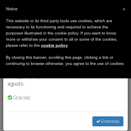
ES
Notice
×
x
Aviso importante
This website or its third party tools use cookies, which are
necessary to its functioning and required to achieve the
Del 27 de julio al 7 de agosto haremos la pausa
purposes illustrated in the cookie policy. If you want to know
anual, aprovechando que en el periodo de verano
more or withdraw your consent to all or some of the cookies,
please refer to the
cookie policy
.
se generan menos informaciones y también el
consumo de las mismas disminuye.
By closing this banner, scrolling this page, clicking a link or
continuing to browse otherwise, you agree to the use of cookies.
Retomamos el trabajo ordinario de las ediciones
en inglés y español de ZENIT el lunes 10 de
agosto.
Gracias.
Entendido