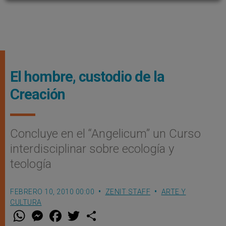
El hombre, custodio de la
Creación
Concluye en el “Angelicum” un Curso
interdisciplinar sobre ecología y
teología
FEBRERO 10, 2010 00:00
ZENIT STAFF
ARTE Y
CULTURA
W
M
F
T
S
h
e
a
w
h