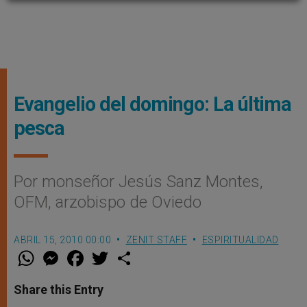
Evangelio del domingo: La última
pesca
Por monseñor Jesús Sanz Montes,
OFM, arzobispo de Oviedo
ABRIL 15, 2010 00:00
ZENIT STAFF
ESPIRITUALIDAD
W
M
F
T
S
h
e
a
w
h
a
s
c
i
a
t
s
e
t
r
Share this Entry
s
e
b
t
e