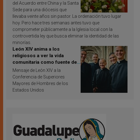
del Acuerdo entre China y la Santa
Sede para una diócesis que
llevaba veinte años sin pastor. La ordenación tuvo lugar
hoy. Pero hace tres semanas antes tuvo que
comprometer públicamente a la Iglesia local con la
controvertida ley que busca eliminar la identidad de las
minorías.
León XIV anima a los
religiosos a ver la vida
comunitaria como fuente de
inspiración y santificación
Mensaje de León XIV a la
Conferencia de Superiores
Mayores de Hombres de los
Estados Unidos