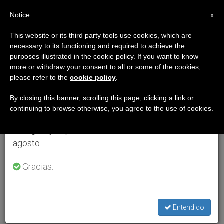
ES
Notice
×
x
Aviso importante
This website or its third party tools use cookies, which are
necessary to its functioning and required to achieve the
Del 27 de julio al 7 de agosto haremos la pausa
purposes illustrated in the cookie policy. If you want to know
anual, aprovechando que en el periodo de verano
more or withdraw your consent to all or some of the cookies,
please refer to the
cookie policy
.
se generan menos informaciones y también el
consumo de las mismas disminuye.
By closing this banner, scrolling this page, clicking a link or
continuing to browse otherwise, you agree to the use of cookies.
Retomamos el trabajo ordinario de las ediciones
en inglés y español de ZENIT el lunes 10 de
agosto.
Gracias.
Entendido