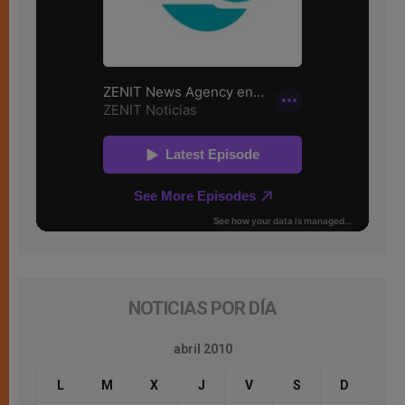
NOTICIAS POR DÍA
abril 2010
L
M
X
J
V
S
D