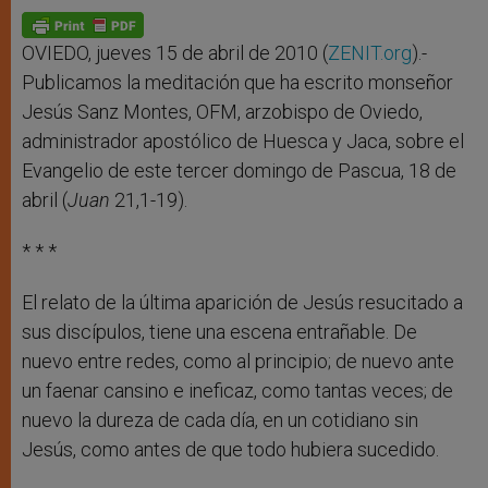
A
n
o
e
p
g
o
r
p
e
k
r
OVIEDO, jueves 15 de abril de 2010 (
ZENIT.org
).-
Publicamos la meditación que ha escrito monseñor
Jesús Sanz Montes, OFM, arzobispo de Oviedo,
administrador apostólico de Huesca y Jaca, sobre el
Evangelio de este tercer domingo de Pascua, 18 de
abril (
Juan
21,1-19).
* * *
El relato de la última aparición de Jesús resucitado a
sus discípulos, tiene una escena entrañable. De
nuevo entre redes, como al principio; de nuevo ante
un faenar cansino e ineficaz, como tantas veces; de
nuevo la dureza de cada día, en un cotidiano sin
Jesús, como antes de que todo hubiera sucedido.