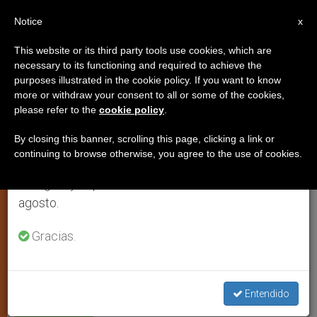
ES
Notice
×
x
Aviso importante
This website or its third party tools use cookies, which are
necessary to its functioning and required to achieve the
Del 27 de julio al 7 de agosto haremos la pausa
purposes illustrated in the cookie policy. If you want to know
El programa de empleo de
anual, aprovechando que en el periodo de verano
more or withdraw your consent to all or some of the cookies,
please refer to the
cookie policy
.
se generan menos informaciones y también el
Cáritas España da trabajo a casi
consumo de las mismas disminuye.
15 mil personas
By closing this banner, scrolling this page, clicking a link or
continuing to browse otherwise, you agree to the use of cookies.
Retomamos el trabajo ordinario de las ediciones
en inglés y español de ZENIT el lunes 10 de
Atiende a casi cien mil personas
agosto.
Gracias.
MAYO 02, 2010 00:00
ZENIT STAFF
ARTE Y CULTURA
W
M
F
T
S
h
e
a
w
h
a
s
c
i
a
t
s
e
t
r
Share this Entry
s
e
b
t
e
Entendido
A
n
o
e