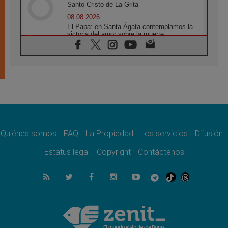
Santo Cristo de La Grita
08.08.2026
El Papa: en Santa Ágata contemplamos la
victoria del amor sobre la muerte
08.08.2026
León XIV visitará el Santuario de la Madre
del Buen Consejo de Genazzano
07.08.2026
Filipinas: el Vicariato Apostólico de Calapán
se convierte en diócesis
07.08.2026
Honduras: Los desplazados invisibles de una
crisis olvidada
Quiénes somos
FAQ
La Propiedad
Los servicios
Difusión
07.08.2026
Bokalic: "En Argentina el Papa León señalará
Estatus legal
Copyright
Contáctenos
el compromiso del cristiano"
07.08.2026
La matanza de niños en Gaza no cesa: 300
muertos en 300 días
07.08.2026
Tagle: La guerra desfigura el mundo, solo la
revelación de Dios lo transfigura