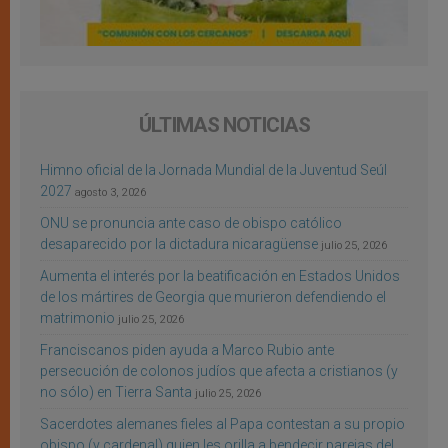
ÚLTIMAS NOTICIAS
Himno oficial de la Jornada Mundial de la Juventud Seúl
2027
agosto 3, 2026
ONU se pronuncia ante caso de obispo católico
desaparecido por la dictadura nicaragüense
julio 25, 2026
Aumenta el interés por la beatificación en Estados Unidos
de los mártires de Georgia que murieron defendiendo el
matrimonio
julio 25, 2026
Franciscanos piden ayuda a Marco Rubio ante
persecución de colonos judíos que afecta a cristianos (y
no sólo) en Tierra Santa
julio 25, 2026
Sacerdotes alemanes fieles al Papa contestan a su propio
obispo (y cardenal) quien les orilla a bendecir parejas del