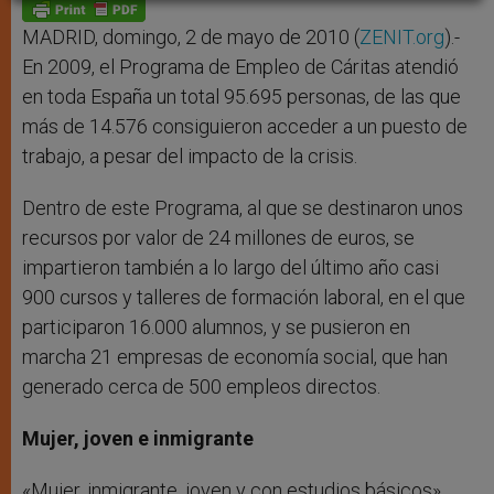
p
g
o
r
p
e
k
r
MADRID, domingo, 2 de mayo de 2010 (
ZENIT.org
).-
En 2009, el Programa de Empleo de Cáritas atendió
en toda España un total 95.695 personas, de las que
más de 14.576 consiguieron acceder a un puesto de
trabajo, a pesar del impacto de la crisis.
Dentro de este Programa, al que se destinaron unos
recursos por valor de 24 millones de euros, se
impartieron también a lo largo del último año casi
900 cursos y talleres de formación laboral, en el que
participaron 16.000 alumnos, y se pusieron en
marcha 21 empresas de economía social, que han
generado cerca de 500 empleos directos.
Mujer, joven e inmigrante
«Mujer, inmigrante, joven y con estudios básicos».