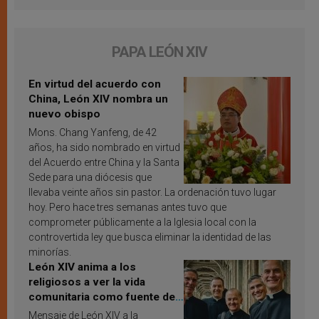
PAPA LEÓN XIV
En virtud del acuerdo con
China, León XIV nombra un
nuevo obispo
Mons. Chang Yanfeng, de 42
años, ha sido nombrado en virtud
del Acuerdo entre China y la Santa
Sede para una diócesis que
llevaba veinte años sin pastor. La ordenación tuvo lugar
hoy. Pero hace tres semanas antes tuvo que
comprometer públicamente a la Iglesia local con la
controvertida ley que busca eliminar la identidad de las
minorías.
León XIV anima a los
religiosos a ver la vida
comunitaria como fuente de
inspiración y santificación
Mensaje de León XIV a la