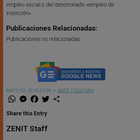
empleo social o del denominado «empleo de
inserción».
Publicaciones Relacionadas:
Publicaciones no relacionadas.
MAYO 02, 2010 00:00
ARTE Y CULTURA
W
M
F
T
S
h
e
a
w
h
a
s
c
i
a
t
s
e
t
r
Share this Entry
s
e
b
t
e
A
n
o
e
p
g
o
r
ZENIT Staff
p
e
k
r