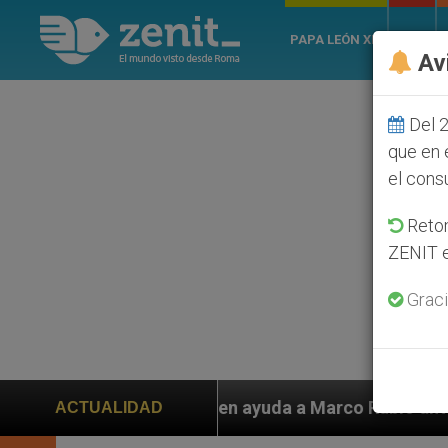
PAPA LEÓN XIV
ROMA
Av
Del 2
que en 
el cons
Retom
ZENIT e
Graci
 piden ayuda a Marco Rubio ante persecución de colono
ACTUALIDAD