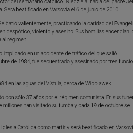
tor del semanario católico “Niedziela” habla del padre Je
 Será beatificado en Varsovia el 6 de junio de 2010.
Se batió valientemente, practicando la caridad del Evangeli
 despótico, violento y asesino. Sus homilías encendían l
 al régimen.
o implicado en un accidente de tráfico del que salió
tubre de 1984, fue secuestrado y asesinado por tres funcio
84 en las aguas del Vístula, cerca de Włocławek.
 con sólo 37 años por el régimen comunista. En sus funer
e millones han visitado su tumba y cada 19 de octubre se
Iglesia Católica como mártir y será beatificado en Varsovia