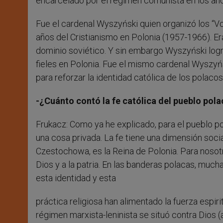
encarcelado por el régimen comunista en los añ
Fue el cardenal Wyszyński quien organizó los “V
años del Cristianismo en Polonia (1957-1966). Er
dominio soviético. Y sin embargo Wyszyński logró 
fieles en Polonia. Fue el mismo cardenal Wyszyńs
para reforzar la identidad católica de los polacos
-¿Cuánto contó la fe católica del pueblo pol
Frukacz: Como ya he explicado, para el pueblo pol
una cosa privada. La fe tiene una dimensión socia
Czestochowa, es la Reina de Polonia. Para nosotro
Dios y a la patria. En las banderas polacas, much
esta identidad y esta
práctica religiosa han alimentado la fuerza espir
régimen marxista-leninista se situó contra Dios 