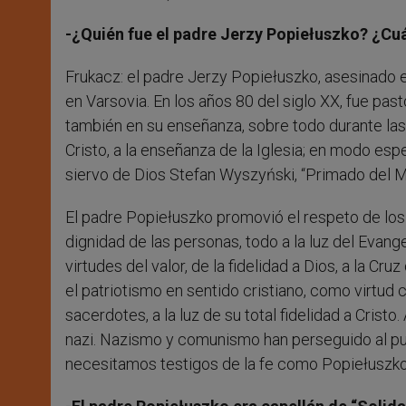
-¿Quién fue el padre Jerzy Popiełuszko? ¿Cuá
Frukacz: el padre Jerzy Popiełuszko, asesinado e
en Varsovia. En los años 80 del siglo XX, fue past
también en su enseñanza, sobre todo durante las m
Cristo, a la enseñanza de la Iglesia; en modo es
siervo de Dios Stefan Wyszyński, “Primado del Mi
El padre Popiełuszko promovió el respeto de los
dignidad de las personas, todo a la luz del Evang
virtudes del valor, de la fidelidad a Dios, a la Cr
el patriotismo en sentido cristiano, como virtud c
sacerdotes, a la luz de su total fidelidad a Crist
nazi. Nazismo y comunismo han perseguido al pue
necesitamos testigos de la fe como Popiełuszko