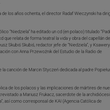
.
 de los años ochenta, el director Radaf Wieczynski ha dirig
lico “Niedziela” ha editado un cd (en polaco) titulado “Pad
 cd que relata de forma teatral la vida y obra del capellán de
neusz Skubiś Skubiś, redactor jefe de “Niedziela”, y Ksawery
ración con Anna Przewoźnik del Estudio de la Radio de
ene la canción de Marcin Styczeń dedicada al padre Popieł
ólica de los polacos y las implicaciones de mártires de nue
evistado a Mariusz Frukacz, sacerdote de la archidiócesi
a”, así como corresponsal de KAI (Agencia Católica de