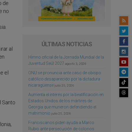
o de
e no
sia
ÚLTIMAS NOTICIAS
rar al
en
Himno oficial de la Jornada Mundial de la
Juventud Seúl 2027
agosto 3, 2026
e el
ONU se pronuncia ante caso de obispo
católico desaparecido por la dictadura
nicaragüense
julio 25, 2026
Aumenta el interés por la beatificación en
Estados Unidos de los mártires de
l Santo
Georgia que murieron defendiendo el
matrimonio
julio 25, 2026
Franciscanos piden ayuda a Marco
onia,
Rubio ante persecución de colonos