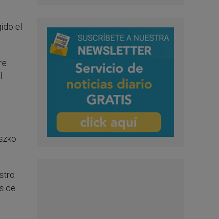
ido el
re
l
uszko
stro
s de