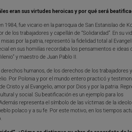
les eran sus virtudes heroicas y por qué será beatific
n 1984, fue vicario en la parroquia de San Estanislao de K
or de los trabajadores y capellán de “Solidaridad”. En su vi
isas por la patria, representó la fidelidad total al Evangel
pecial en sus homilías recordaba los pensamientos e ideas 
lenio” y maestro de Juan Pablo II.
 derechos humanos, de los derechos de los trabajadores y
elio. Por Polonia y por el mundo entero practicó y testimon
uz de Cristo y al Evangelio, amor por Dios y por la patria. Re
ultural y social. Su beatificación es un ejemplo para los
o. Además representa el símbolo de las víctimas de la ideolo
blo polaco y a su fe. Por este motivo, en los tiempos act
.