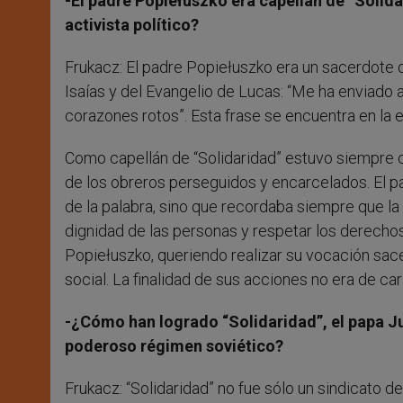
-El padre Popiełuszko era capellán de “Solid
activista político?
Frukacz: El padre Popiełuszko era un sacerdote 
Isaías y del Evangelio de Lucas: “Me ha enviado a 
corazones rotos”. Esta frase se encuentra en la
Como capellán de “Solidaridad” estuvo siempre co
de los obreros perseguidos y encarcelados. El pad
de la palabra, sino que recordaba siempre que la
dignidad de las personas y respetar los derech
Popiełuszko, queriendo realizar su vocación sace
social. La finalidad de sus acciones no era de car
-¿Cómo han logrado “Solidaridad”, el papa Ju
poderoso régimen soviético?
Frukacz: “Solidaridad” no fue sólo un sindicato d