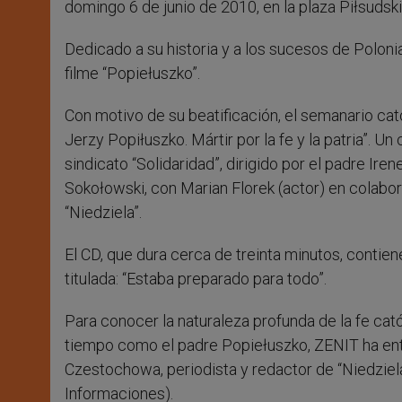
domingo 6 de junio de 2010, en la plaza Piłsudski
Dedicado a su historia y a los sucesos de Polonia
filme “Popiełuszko”.
Con motivo de su beatificación, el semanario cató
Jerzy Popiłuszko. Mártir por la fe y la patria”. Un
sindicato “Solidaridad”, dirigido por el padre Ire
Sokołowski, con Marian Florek (actor) en colabo
“Niedziela”.
El CD, que dura cerca de treinta minutos, conti
titulada: “Estaba preparado para todo”.
Para conocer la naturaleza profunda de la fe cat
tiempo como el padre Popiełuszko, ZENIT ha entr
Czestochowa, periodista y redactor de “Niedziel
Informaciones).