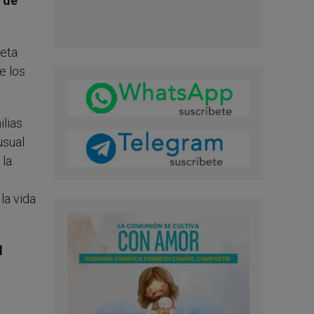
 de
feta
e los
ilias
usual
 la
la vida
l