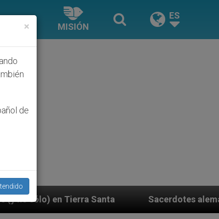
ES
×
MISIÓN
hando
ambién
pañol de
tendido
 Santa
Sacerdotes alemanes fieles al Papa cont