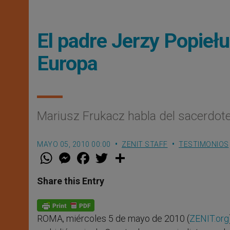
El padre Jerzy Popiełu
Europa
Mariusz Frukacz habla del sacerdot
MAYO 05, 2010 00:00
ZENIT STAFF
TESTIMONIOS
W
M
F
T
S
h
e
a
w
h
a
s
c
i
a
t
s
e
t
r
Share this Entry
s
e
b
t
e
A
n
o
e
p
g
o
r
p
e
k
ROMA, miércoles 5 de mayo de 2010 (
ZENIT.org
r