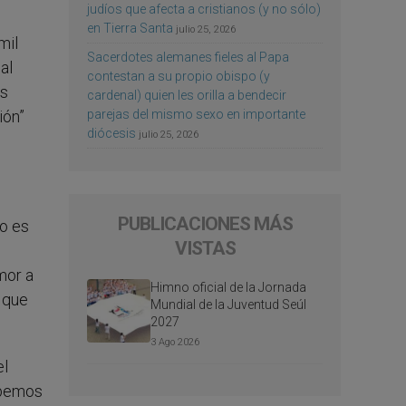
judíos que afecta a cristianos (y no sólo)
en Tierra Santa
julio 25, 2026
mil
Sacerdotes alemanes fieles al Papa
al
contestan a su propio obispo (y
os
cardenal) quien les orilla a bendecir
parejas del mismo sexo en importante
ión”
diócesis
julio 25, 2026
PUBLICACIONES MÁS
No es
VISTAS
mor a
Himno oficial de la Jornada
o que
Mundial de la Juventud Seúl
2027
3 Ago 2026
el
Debemos