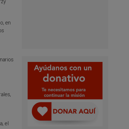
rzy
o, en
os
narios
ales,
, el