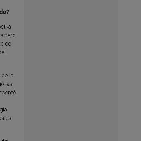
ado?
ostka
da pero
io de
del
 de la
ió las
presentó
gía
uales