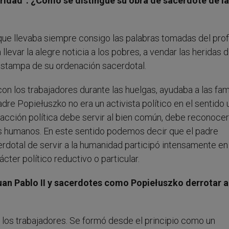
aridad”. ¿Cómo se distingue su obra de sacerdote de la
que llevaba siempre consigo las palabras tomadas del pro
llevar la alegre noticia a los pobres, a vendar las heridas d
 estampa de su ordenación sacerdotal.
n los trabajadores durante las huelgas, ayudaba a las fam
re Popiełuszko no era un activista político en el sentido 
 acción política debe servir al bien común, debe reconocer
os humanos. En este sentido podemos decir que el padre
rdotal de servir a la humanidad participó intensamente en 
ácter político reductivo o particular.
an Pablo II y sacerdotes como Popiełuszko derrotar a
e los trabajadores. Se formó desde el principio como un