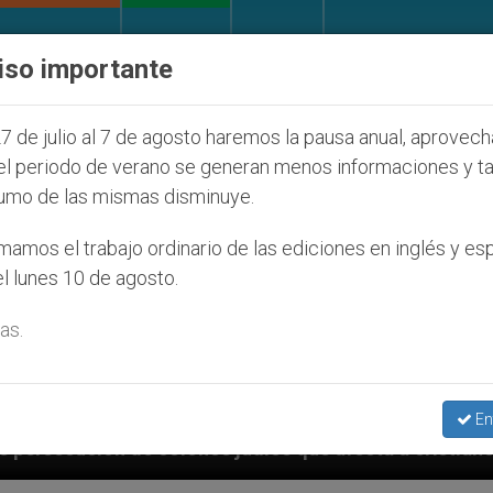
IGLESIA Y MUNDO
DOCUMENTOS
DONATIVOS
iso importante
7 de julio al 7 de agosto haremos la pausa anual, aprovec
el periodo de verano se generan menos informaciones y t
umo de las mismas disminuye.
amos el trabajo ordinario de las ediciones en inglés y es
l lunes 10 de agosto.
as.
En
s judíos que afecta a cristianos (y no sólo) en Tierra