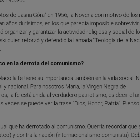
os 1953-56.
otos de Jasna Góra” en 1956, la Novena con motivo de los 
an años durísimos, en los que parecía imposible sobrevivir 
organizar y garantizar la actividad religiosa y social de l
ki quien reforzó y defendió la llamada “Teología de la Nac
.
aco en la derrota del comunismo?
aco la fe tiene su importancia también en la vida social. 
l y nacional. Para nosotros María, la Virgen Negra de
s, la fe está unida al verdadero patriotismo, es decir el a
as veces se puede ver la frase “Dios, Honor, Patria”. Piens
itual que ha derrotado al comunismo. Querría recordar que 
(ateo) y contra la nación (internacionalismo comunista). 