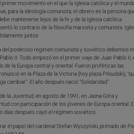
 primer movimiento en el que la Iglesia católica y el mund
e, para la ideología comunista, el obrero es la persona qu
ebe mantenerse lejos de la fe y de la Iglesia católica.
entó lo contrario de la filosofía marxista y comunista. Igle
lidamente juntos.
a del poderoso régimen comunista y soviético debemos mi
blo II. Todo empezó en el primer viaje de Juan Pablo II, 
s de la Europa central y oriental. Fueron proféticas las
nunció en la Plaza de la Victoria (hoy plaza Piłsudski), “qu
aga cambiar”. El año después nació “Solidaridad”.
de la Juventud, en agosto de 1991, en Jasna Góra y
ud con participación de los jóvenes de Europa oriental. E
es días después cayó el régimen soviético.
 el papel del cardenal Stefan Wyszyński, primado de Pol