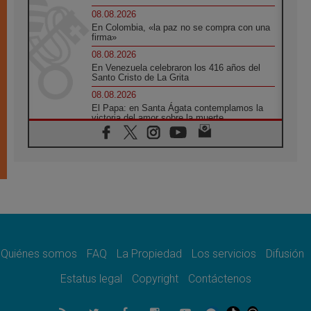
08.08.2026
En Colombia, «la paz no se compra con una
firma»
08.08.2026
En Venezuela celebraron los 416 años del
Santo Cristo de La Grita
08.08.2026
El Papa: en Santa Ágata contemplamos la
victoria del amor sobre la muerte
08.08.2026
León XIV visitará el Santuario de la Madre
del Buen Consejo de Genazzano
07.08.2026
Filipinas: el Vicariato Apostólico de Calapán
se convierte en diócesis
07.08.2026
Honduras: Los desplazados invisibles de una
crisis olvidada
Quiénes somos
FAQ
La Propiedad
Los servicios
Difusión
07.08.2026
Bokalic: "En Argentina el Papa León señalará
Estatus legal
Copyright
Contáctenos
el compromiso del cristiano"
07.08.2026
La matanza de niños en Gaza no cesa: 300