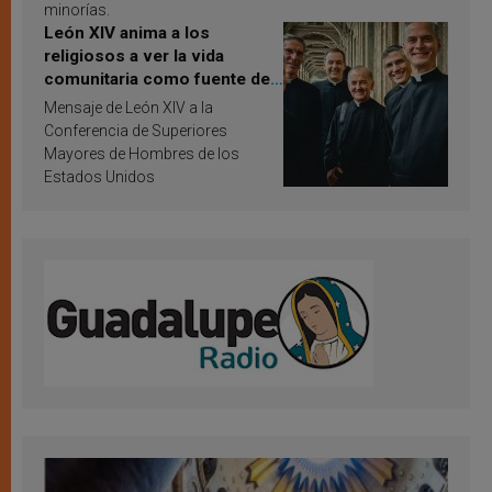
minorías.
León XIV anima a los
religiosos a ver la vida
comunitaria como fuente de
inspiración y santificación
Mensaje de León XIV a la
Conferencia de Superiores
Mayores de Hombres de los
Estados Unidos