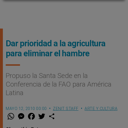
Dar prioridad a la agricultura
para eliminar el hambre
Propuso la Santa Sede en la
Conferencia de la FAO para América
Latina
MAYO 12, 2010 00:00
ZENIT STAFF
ARTE Y CULTURA
W
M
F
T
S
h
e
a
w
h
a
s
c
i
a
t
s
e
t
r