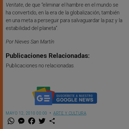
Veritate
, de que “eliminar el hambre en el mundo se
ha convertido, en la era de la globalización, también
en una meta a perseguir para salvaguardar la paz y la
estabilidad del planeta”.
Por Nieves San Martín
Publicaciones Relacionadas:
Publicaciones no relacionadas.
MAYO 12, 2010 00:00
ARTE Y CULTURA
W
M
F
T
S
h
e
a
w
h
a
s
c
i
a