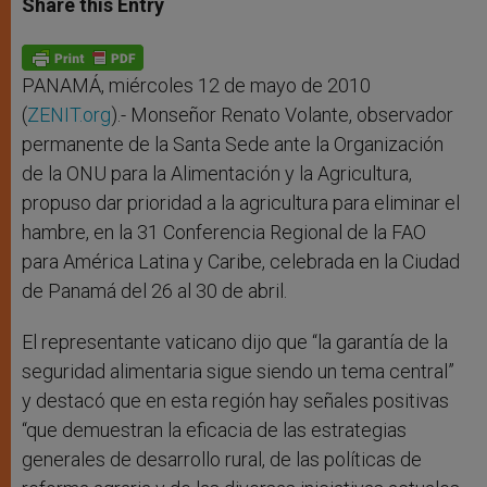
Share this Entry
s
e
b
t
e
A
n
o
e
p
g
o
r
p
e
k
r
PANAMÁ, miércoles 12 de mayo de 2010
(
ZENIT.org
).- Monseñor Renato Volante, observador
permanente de la Santa Sede ante la Organización
de la ONU para la Alimentación y la Agricultura,
propuso dar prioridad a la agricultura para eliminar el
hambre, en la 31 Conferencia Regional de la FAO
para América Latina y Caribe, celebrada en la Ciudad
de Panamá del 26 al 30 de abril.
El representante vaticano dijo que “la garantía de la
seguridad alimentaria sigue siendo un tema central”
y destacó que en esta región hay señales positivas
“que demuestran la eficacia de las estrategias
generales de desarrollo rural, de las políticas de