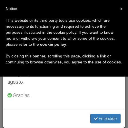
ES
Notice
×
x
Aviso importante
This website or its third party tools use cookies, which are
necessary to its functioning and required to achieve the
Del 27 de julio al 7 de agosto haremos la pausa
purposes illustrated in the cookie policy. If you want to know
anual, aprovechando que en el periodo de verano
more or withdraw your consent to all or some of the cookies,
please refer to the
cookie policy
.
se generan menos informaciones y también el
consumo de las mismas disminuye.
By closing this banner, scrolling this page, clicking a link or
continuing to browse otherwise, you agree to the use of cookies.
Retomamos el trabajo ordinario de las ediciones
en inglés y español de ZENIT el lunes 10 de
agosto.
Gracias.
Entendido