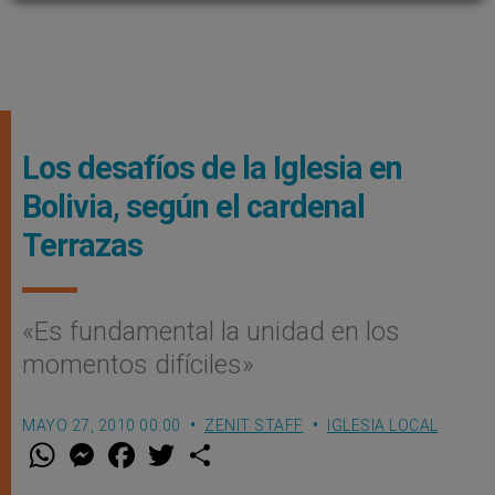
Los desafíos de la Iglesia en
Bolivia, según el cardenal
Terrazas
«Es fundamental la unidad en los
momentos difíciles»
MAYO 27, 2010 00:00
ZENIT STAFF
IGLESIA LOCAL
W
M
F
T
S
h
e
a
w
h
a
s
c
i
a