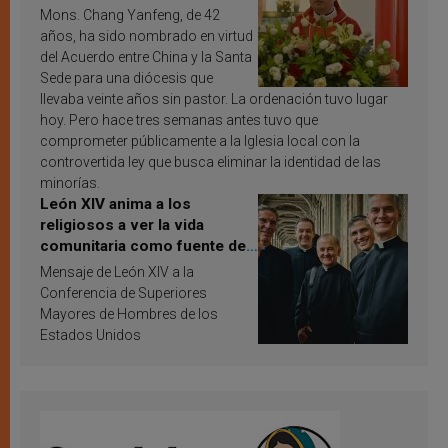
Mons. Chang Yanfeng, de 42
años, ha sido nombrado en virtud
del Acuerdo entre China y la Santa
Sede para una diócesis que
llevaba veinte años sin pastor. La ordenación tuvo lugar
hoy. Pero hace tres semanas antes tuvo que
comprometer públicamente a la Iglesia local con la
controvertida ley que busca eliminar la identidad de las
minorías.
León XIV anima a los
religiosos a ver la vida
comunitaria como fuente de
inspiración y santificación
Mensaje de León XIV a la
Conferencia de Superiores
Mayores de Hombres de los
Estados Unidos