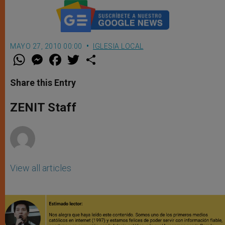
MAYO 27, 2010 00:00
IGLESIA LOCAL
W
M
F
T
S
h
e
a
w
h
a
s
c
i
a
t
s
e
t
r
Share this Entry
s
e
b
t
e
A
n
o
e
p
g
o
r
ZENIT Staff
p
e
k
r
View all articles