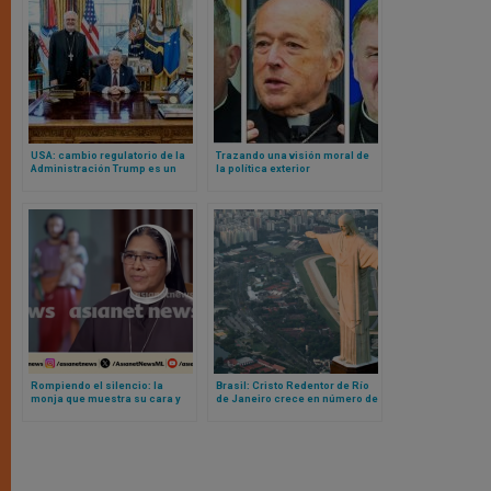
USA: cambio regulatorio de la
Trazando una visión moral de
Administración Trump es un
la política exterior
paso verdaderamente
estadounidense: texto
significativo para apoyar los
completo de la declaración de
servicios religiosos
3 cardenales estadounidenses
esenciales
Rompiendo el silencio: la
Brasil: Cristo Redentor de Río
monja que muestra su cara y
de Janeiro crece en número de
acusa a obispo indio de abuso
sacramentos celebrados
sexual continuado