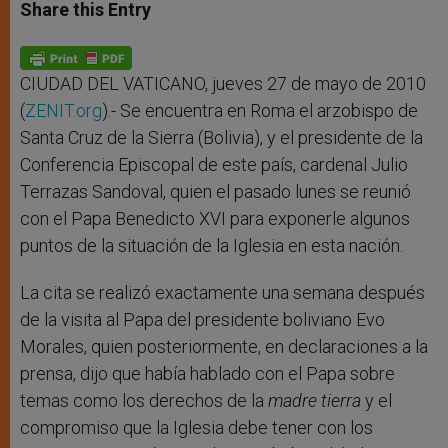
t
s
e
t
r
Share this Entry
s
e
b
t
e
A
n
o
e
p
g
o
r
p
e
k
r
CIUDAD DEL VATICANO, jueves 27 de mayo de 2010
(
ZENIT.org
).- Se encuentra en Roma el arzobispo de
Santa Cruz de la Sierra (Bolivia), y el presidente de la
Conferencia Episcopal de este país, cardenal Julio
Terrazas Sandoval, quien el pasado lunes se reunió
con el Papa Benedicto XVI para exponerle algunos
puntos de la situación de la Iglesia en esta nación.
La cita se realizó exactamente una semana después
de la visita al Papa del presidente boliviano Evo
Morales, quien posteriormente, en declaraciones a la
prensa, dijo que había hablado con el Papa sobre
temas como los derechos de la
madre tierra
y el
compromiso que la Iglesia debe tener con los