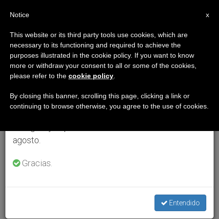
ES
Notice
×
x
Aviso importante
This website or its third party tools use cookies, which are
necessary to its functioning and required to achieve the
Del 27 de julio al 7 de agosto haremos la pausa
purposes illustrated in the cookie policy. If you want to know
anual, aprovechando que en el periodo de verano
more or withdraw your consent to all or some of the cookies,
please refer to the
cookie policy
.
se generan menos informaciones y también el
consumo de las mismas disminuye.
By closing this banner, scrolling this page, clicking a link or
continuing to browse otherwise, you agree to the use of cookies.
Retomamos el trabajo ordinario de las ediciones
en inglés y español de ZENIT el lunes 10 de
agosto.
Gracias.
Entendido