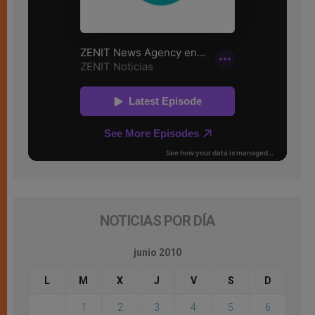
NOTICIAS POR DÍA
junio 2010
L
M
X
J
V
S
D
1
2
3
4
5
6