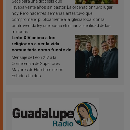
Sede para una diócesis que
llevaba veinte años sin pastor. La ordenación tuvo lugar
hoy. Pero hace tres semanas antes tuvo que
comprometer públicamente a la Iglesia local con la
controvertida ley que busca eliminar la identidad de las
minorías.
León XIV anima a los
religiosos a ver la vida
comunitaria como fuente de
inspiración y santificación
Mensaje de León XIV a la
Conferencia de Superiores
Mayores de Hombres de los
Estados Unidos