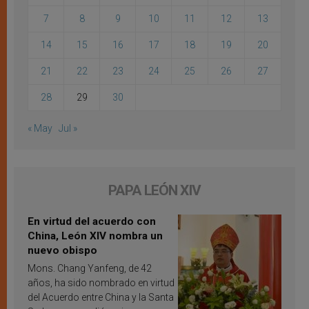
7
8
9
10
11
12
13
14
15
16
17
18
19
20
21
22
23
24
25
26
27
28
29
30
« May
Jul »
PAPA LEÓN XIV
En virtud del acuerdo con
China, León XIV nombra un
nuevo obispo
Mons. Chang Yanfeng, de 42
años, ha sido nombrado en virtud
del Acuerdo entre China y la Santa