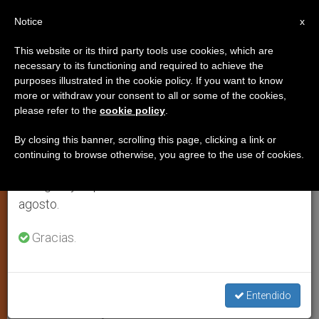
ES
Notice
×
x
Aviso importante
This website or its third party tools use cookies, which are
necessary to its functioning and required to achieve the
Del 27 de julio al 7 de agosto haremos la pausa
purposes illustrated in the cookie policy. If you want to know
La comunicación católica:
anual, aprovechando que en el periodo de verano
more or withdraw your consent to all or some of the cookies,
please refer to the
cookie policy
.
se generan menos informaciones y también el
Comunión y diálogo Iglesia-
consumo de las mismas disminuye.
mundo
By closing this banner, scrolling this page, clicking a link or
continuing to browse otherwise, you agree to the use of cookies.
Retomamos el trabajo ordinario de las ediciones
en inglés y español de ZENIT el lunes 10 de
Intervención del arzobispo Claudio
agosto.
Maria Celli
Gracias.
JUNIO 19, 2010 00:00
ZENIT STAFF
ESPIRITUALIDAD
W
M
F
T
S
h
e
a
w
h
a
s
c
i
a
Entendido
t
s
e
t
r
Share this Entry
s
e
b
t
e