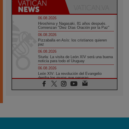
06.08.2026
Hiroshima y Nagasaki, 81 años después.
Comienzan "Diez Días Oración por la Paz"
06.08.2026
Pizzaballa en Asís: los cristianos quieren
paz
06.08.2026
Sturla: La visita de León XIV será una buena
noticia para todo el Uruguay
06.08.2026
León XIV: La revolución del Evangelio
derriba los muros que separan
06.08.2026
La Iglesia en Ceuta: caridad y esperanza
frente al drama migratorio
06.08.2026
La visita del Papa a Perú será un tiempo de
gracia reconciliación y esperanza
06.08.2026
Cardenal Rossi: "La llegada del Papa León a
Argentina es un homenaje a Francisco"