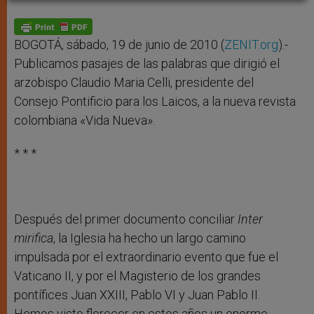
A
n
o
e
p
g
o
r
p
e
k
r
BOGOTÁ, sábado, 19 de junio de 2010 (
ZENIT.org
).-
Publicamos pasajes de las palabras que dirigió el
arzobispo Claudio Maria Celli, presidente del
Consejo Pontificio para los Laicos, a la nueva revista
colombiana «Vida Nueva».
* * *
Después del primer documento conciliar
Inter
mirifica
, la Iglesia ha hecho un largo camino
impulsada por el extraordinario evento que fue el
Vaticano II, y por el Magisterio de los grandes
pontífices Juan XXIII, Pablo VI y Juan Pablo II.
Hemos visto florecer en estos años un enorme