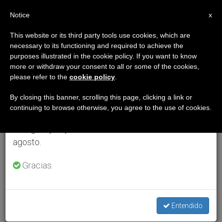
ES
Notice
×
x
Aviso importante
This website or its third party tools use cookies, which are
necessary to its functioning and required to achieve the
Del 27 de julio al 7 de agosto haremos la pausa
purposes illustrated in the cookie policy. If you want to know
anual, aprovechando que en el periodo de verano
more or withdraw your consent to all or some of the cookies,
please refer to the
cookie policy
.
se generan menos informaciones y también el
consumo de las mismas disminuye.
By closing this banner, scrolling this page, clicking a link or
continuing to browse otherwise, you agree to the use of cookies.
Retomamos el trabajo ordinario de las ediciones
en inglés y español de ZENIT el lunes 10 de
agosto.
Gracias.
Entendido