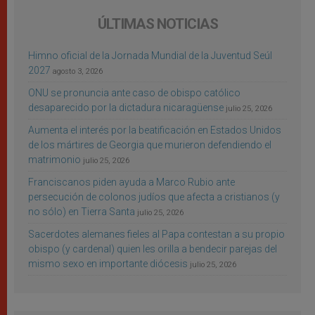
ÚLTIMAS NOTICIAS
Himno oficial de la Jornada Mundial de la Juventud Seúl
2027
agosto 3, 2026
ONU se pronuncia ante caso de obispo católico
desaparecido por la dictadura nicaragüense
julio 25, 2026
Aumenta el interés por la beatificación en Estados Unidos
de los mártires de Georgia que murieron defendiendo el
matrimonio
julio 25, 2026
Franciscanos piden ayuda a Marco Rubio ante
persecución de colonos judíos que afecta a cristianos (y
no sólo) en Tierra Santa
julio 25, 2026
Sacerdotes alemanes fieles al Papa contestan a su propio
obispo (y cardenal) quien les orilla a bendecir parejas del
mismo sexo en importante diócesis
julio 25, 2026