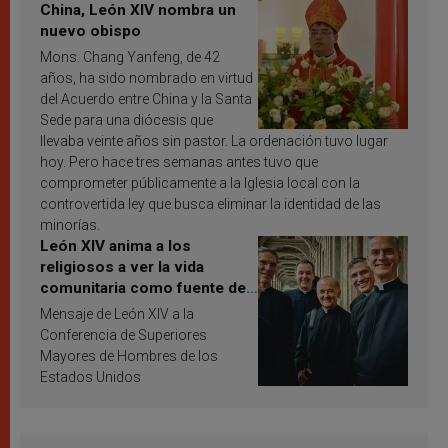
China, León XIV nombra un
nuevo obispo
Mons. Chang Yanfeng, de 42
años, ha sido nombrado en virtud
del Acuerdo entre China y la Santa
Sede para una diócesis que
llevaba veinte años sin pastor. La ordenación tuvo lugar
hoy. Pero hace tres semanas antes tuvo que
comprometer públicamente a la Iglesia local con la
controvertida ley que busca eliminar la identidad de las
minorías.
León XIV anima a los
religiosos a ver la vida
comunitaria como fuente de
inspiración y santificación
Mensaje de León XIV a la
Conferencia de Superiores
Mayores de Hombres de los
Estados Unidos