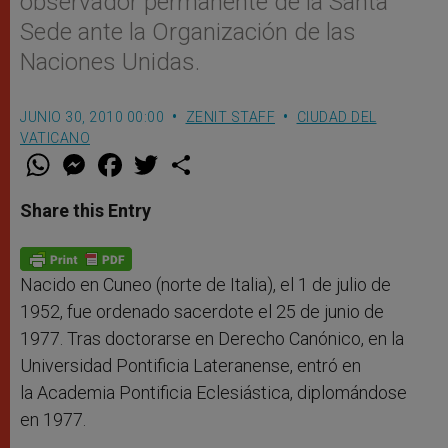
observador permanente de la Santa
Sede ante la Organización de las
Naciones Unidas.
JUNIO 30, 2010 00:00
ZENIT STAFF
CIUDAD DEL
VATICANO
W
M
F
T
S
h
e
a
w
h
a
s
c
i
a
t
s
e
t
r
Share this Entry
s
e
b
t
e
A
n
o
e
p
g
o
r
p
e
k
r
Nacido en Cuneo (norte de Italia), el 1 de julio de
1952, fue ordenado sacerdote el 25 de junio de
1977. Tras doctorarse en Derecho Canónico, en la
Universidad Pontificia Lateranense, entró en
la Academia Pontificia Eclesiástica, diplomándose
en 1977.