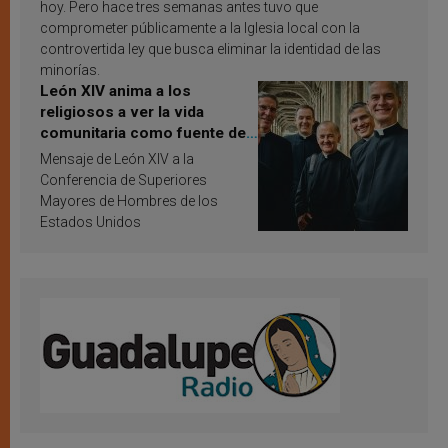
hoy. Pero hace tres semanas antes tuvo que
comprometer públicamente a la Iglesia local con la
controvertida ley que busca eliminar la identidad de las
minorías.
León XIV anima a los
religiosos a ver la vida
comunitaria como fuente de
inspiración y santificación
Mensaje de León XIV a la
Conferencia de Superiores
Mayores de Hombres de los
Estados Unidos