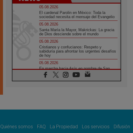
05.08.2026
El cardenal Parolin en México: Toda la
sociedad necesita el mensaje del Evangelio
05.08.2026
Santa María la Mayor, Makrickas: La gracia
de Dios desciende sobre el mundo
05.08.2026
Cristianos y confucianos: Respeto y
sabiduría para afrontar los urgentes desafíos
de hoy
05.08.2026
En marcha hacia Asís en nombre de San
Francisco, a la espera de León
05.08.2026
Venezuela, Padre Pagniello: "En medio del
dolor, una Iglesia que no se rinde"
05.08.2026
La Fuerza del "Círculo de Héroes" con el
Papa en la Audiencia General
05.08.2026
Nuncio en Ucrania: Preocupa escuchar a
quienes bendicen la guerra
Quiénes somos
FAQ
La Propiedad
Los servicios
Difusión
05.08.2026