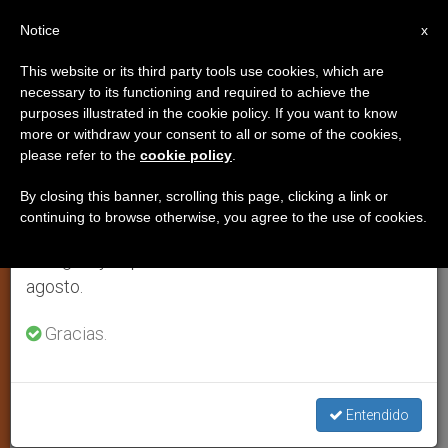
ES
Notice
×
x
Aviso importante
This website or its third party tools use cookies, which are
necessary to its functioning and required to achieve the
Del 27 de julio al 7 de agosto haremos la pausa
purposes illustrated in the cookie policy. If you want to know
El Papa impulsa la nueva
anual, aprovechando que en el periodo de verano
more or withdraw your consent to all or some of the cookies,
please refer to the
cookie policy
.
se generan menos informaciones y también el
evangelización en Compostela
consumo de las mismas disminuye.
By closing this banner, scrolling this page, clicking a link or
continuing to browse otherwise, you agree to the use of cookies.
Retomamos el trabajo ordinario de las ediciones
Entrevista a “Alfa y Omega” del
en inglés y español de ZENIT el lunes 10 de
arzobispo Julián Barrio
agosto.
NOVIEMBRE 13, 2010 00:00
ZENIT STAFF
IGLESIA
Gracias.
LOCAL
W
M
F
T
S
h
e
a
w
h
a
s
c
i
a
t
s
e
t
r
Entendido
Share this Entry
s
e
b
t
e