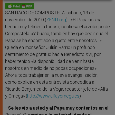
A
n
o
e
p
g
o
r
p
e
k
r
SANTIAGO DE COMPOSTELA, sábado, 13 de
noviembre de 2010 (
ZENIT.org
).- «El Papa nos ha
hecho muy felices a todos», confiesa el arzobispo de
Compostela. «Y bueno, también hay que decir que el
Papa se ha encontrado a gusto entre nosotros…».
Queda en monseñor Julián Barrio un profundo
sentimiento de gratitud hacia Benedicto XVI, por
haber tenido «la disponibilidad de venir hasta
nosotros en medio de no pocas ocupaciones».
Ahora, toca trabajar en la nueva evangelización,
como explica en esta entrevista concedida a
Ricardo Benjumea de la Vega, redactor jefe de «Alfa
y Omega» (
http://www.alfayomega.es
).
–Se les vio a usted y al Papa muy contentos en el
Papamóvil
, camino a la catedral, desde el