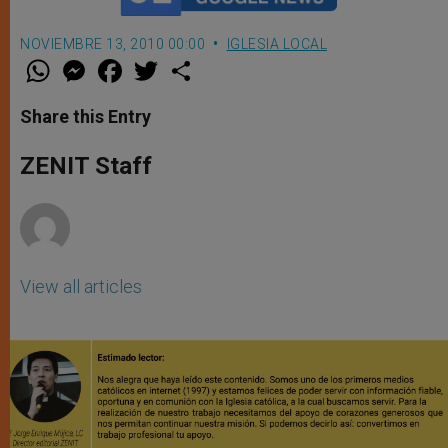
NOVIEMBRE 13, 2010 00:00
IGLESIA LOCAL
W
M
F
T
S
h
e
a
w
h
a
s
c
i
a
t
s
e
t
r
Share this Entry
s
e
b
t
e
A
n
o
e
p
g
o
r
ZENIT Staff
p
e
k
r
View all articles