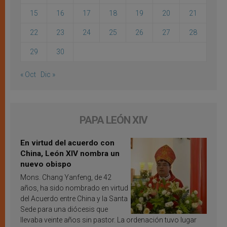
15
16
17
18
19
20
21
22
23
24
25
26
27
28
29
30
« Oct
Dic »
PAPA LEÓN XIV
En virtud del acuerdo con
China, León XIV nombra un
nuevo obispo
Mons. Chang Yanfeng, de 42
años, ha sido nombrado en virtud
del Acuerdo entre China y la Santa
Sede para una diócesis que
llevaba veinte años sin pastor. La ordenación tuvo lugar