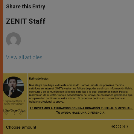
t
s
e
t
r
Share this Entry
s
e
b
t
e
A
n
o
e
p
g
o
r
ZENIT Staff
p
e
k
r
View all articles