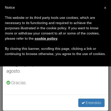
ES
Notice
×
x
Aviso importante
This website or its third party tools use cookies, which are
necessary to its functioning and required to achieve the
Del 27 de julio al 7 de agosto haremos la pausa
purposes illustrated in the cookie policy. If you want to know
anual, aprovechando que en el periodo de verano
more or withdraw your consent to all or some of the cookies,
please refer to the
cookie policy
.
se generan menos informaciones y también el
consumo de las mismas disminuye.
By closing this banner, scrolling this page, clicking a link or
continuing to browse otherwise, you agree to the use of cookies.
Retomamos el trabajo ordinario de las ediciones
en inglés y español de ZENIT el lunes 10 de
agosto.
Gracias.
Entendido