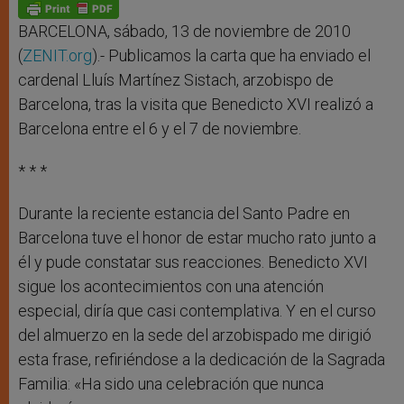
p
g
o
r
p
e
k
r
BARCELONA, sábado, 13 de noviembre de 2010
(
ZENIT.org
).- Publicamos la carta que ha enviado el
cardenal Lluís Martínez Sistach, arzobispo de
Barcelona, tras la visita que Benedicto XVI realizó a
Barcelona entre el 6 y el 7 de noviembre.
* * *
Durante la reciente estancia del Santo Padre en
Barcelona tuve el honor de estar mucho rato junto a
él y pude constatar sus reacciones. Benedicto XVI
sigue los acontecimientos con una atención
especial, diría que casi contemplativa. Y en el curso
del almuerzo en la sede del arzobispado me dirigió
esta frase, refiriéndose a la dedicación de la Sagrada
Familia: «Ha sido una celebración que nunca