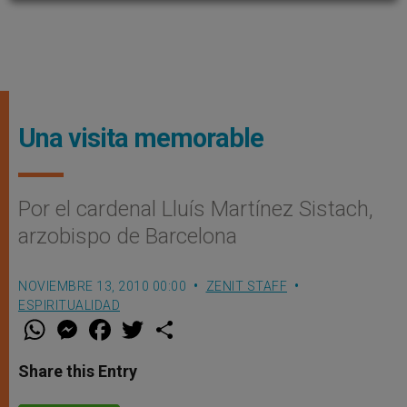
Una visita memorable
Por el cardenal Lluís Martínez Sistach,
arzobispo de Barcelona
NOVIEMBRE 13, 2010 00:00
ZENIT STAFF
ESPIRITUALIDAD
W
M
F
T
S
h
e
a
w
h
a
s
c
i
a
t
s
e
t
r
Share this Entry
s
e
b
t
e
A
n
o
e