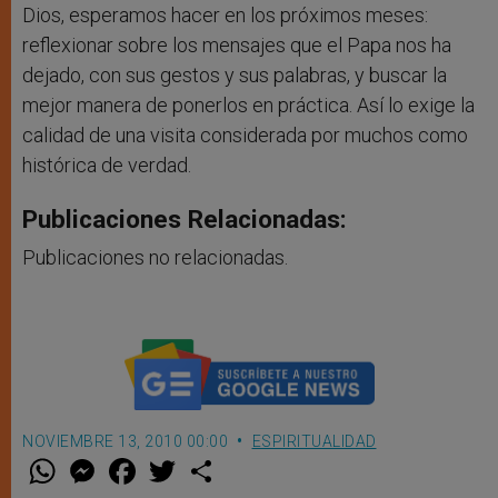
Dios, esperamos hacer en los próximos meses:
reflexionar sobre los mensajes que el Papa nos ha
dejado, con sus gestos y sus palabras, y buscar la
mejor manera de ponerlos en práctica. Así lo exige la
calidad de una visita considerada por muchos como
histórica de verdad.
Publicaciones Relacionadas:
Publicaciones no relacionadas.
NOVIEMBRE 13, 2010 00:00
ESPIRITUALIDAD
W
M
F
T
S
h
e
a
w
h
a
s
c
i
a