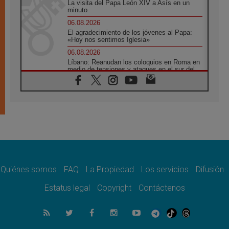
La visita del Papa León XIV a Asís en un
minuto
06.08.2026
El agradecimiento de los jóvenes al Papa:
«Hoy nos sentimos Iglesia»
06.08.2026
Líbano: Reanudan los coloquios en Roma en
medio de tensiones y ataques en el sur del
país
06.08.2026
Hiroshima y Nagasaki, 81 años después.
Comienzan "Diez Días Oración por la Paz"
06.08.2026
Pizzaballa en Asís: los cristianos quieren
paz
06.08.2026
Sturla: La visita de León XIV será una buena
noticia para todo el Uruguay
Quiénes somos
FAQ
La Propiedad
Los servicios
Difusión
06.08.2026
Estatus legal
Copyright
Contáctenos
León XIV: La revolución del Evangelio
derriba los muros que separan
06.08.2026
La Iglesia en Ceuta: caridad y esperanza
frente al drama migratorio