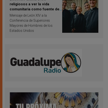
religiosos a ver la vida
comunitaria como fuente de
inspiración y santificación
Mensaje de León XIV a la
Conferencia de Superiores
Mayores de Hombres de los
Estados Unidos