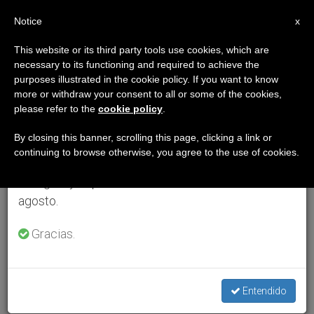
ES
Notice
×
x
Aviso importante
This website or its third party tools use cookies, which are
necessary to its functioning and required to achieve the
Del 27 de julio al 7 de agosto haremos la pausa
purposes illustrated in the cookie policy. If you want to know
anual, aprovechando que en el periodo de verano
more or withdraw your consent to all or some of the cookies,
please refer to the
cookie policy
.
se generan menos informaciones y también el
consumo de las mismas disminuye.
By closing this banner, scrolling this page, clicking a link or
continuing to browse otherwise, you agree to the use of cookies.
Retomamos el trabajo ordinario de las ediciones
en inglés y español de ZENIT el lunes 10 de
agosto.
Gracias.
Entendido