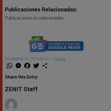
Publicaciones Relacionadas:
Publicaciones no relacionadas.
DICIEMBRE 01, 2010 00:00
PAPAS
W
M
F
T
S
h
e
a
w
h
a
s
c
i
a
t
s
e
t
r
Share this Entry
s
e
b
t
e
A
n
o
e
p
g
o
r
ZENIT Staff
p
e
k
r