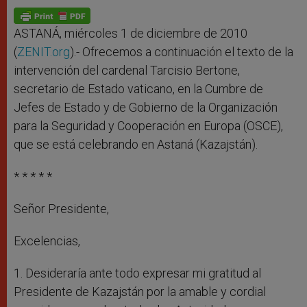
A
n
o
e
p
g
o
r
p
e
k
r
ASTANÁ, miércoles 1 de diciembre de 2010
(
ZENIT.org
).- Ofrecemos a continuación el texto de la
intervención del cardenal Tarcisio Bertone,
secretario de Estado vaticano, en la Cumbre de
Jefes de Estado y de Gobierno de la Organización
para la Seguridad y Cooperación en Europa (OSCE),
que se está celebrando en Astaná (Kazajstán).
* * * * *
Señor Presidente,
Excelencias,
1. Desideraría ante todo expresar mi gratitud al
Presidente de Kazajstán por la amable y cordial