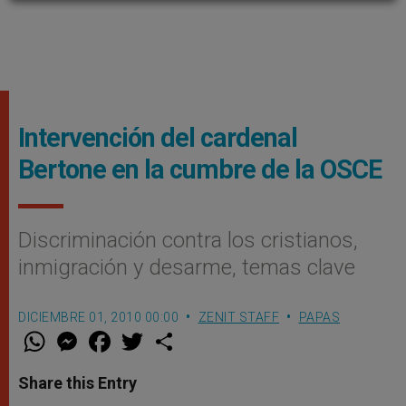
Intervención del cardenal
Bertone en la cumbre de la OSCE
Discriminación contra los cristianos,
inmigración y desarme, temas clave
DICIEMBRE 01, 2010 00:00
ZENIT STAFF
PAPAS
W
M
F
T
S
h
e
a
w
h
a
s
c
i
a
t
s
e
t
r
Share this Entry
s
e
b
t
e