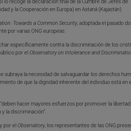
sí lo recoge la declaración final de la Cumbre de Jefes de
idad y la Cooperación en Europa) en Astaná (Kajastán).
tion. Towards a Common Security
, adoptada el pasado d
nte por varias ONG europeas.
char específicamente contra la discriminación de los crist
úblico por el
Observatory on Intolerance and Discriminati
 se subraya la necesidad de salvaguardar los derechos hu
miento de que la dignidad inherente del individuo está en e
“deben hacer mayores esfuerzos por promover la libertad
 y la discriminación”.
y por el
Observatory
, los representantes de las ONG pres