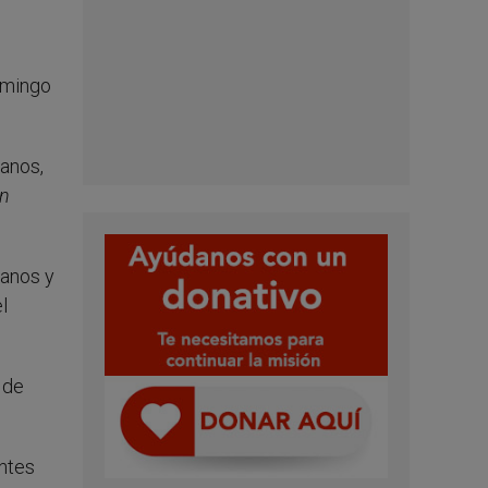
omingo
ianos,
on
manos y
l
 de
entes