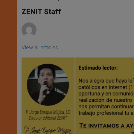
s
e
b
t
e
A
n
o
e
p
g
o
r
ZENIT Staff
p
e
k
r
View all articles