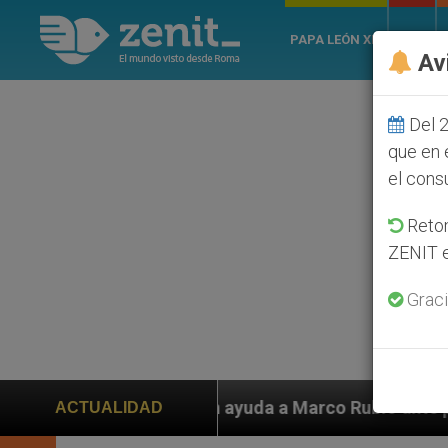
PAPA LEÓN XIV
ROMA
Av
Del 2
que en 
el cons
Retom
ZENIT e
Graci
en ayuda a Marco Rubio ante persecución de colonos ju
ACTUALIDAD