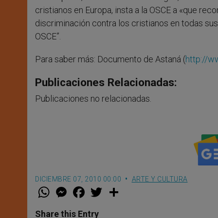
cristianos en Europa, insta a la OSCE a «que reco
discriminación contra los cristianos en todas su
OSCE”.
Para saber más: Documento de Astaná (
http://
Publicaciones Relacionadas:
Publicaciones no relacionadas.
DICIEMBRE 07, 2010 00:00
ARTE Y CULTURA
W
M
F
T
S
h
e
a
w
h
a
s
c
i
a
t
s
e
t
r
Share this Entry