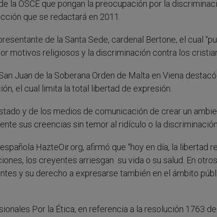
 de la OSCE que pongan la preocupación por la discriminac
 acción que se redactará en 2011.
presentante de la Santa Sede, cardenal Bertone, el cual “p
or motivos religiosos y la discriminación contra los cristia
an Juan de la Soberana Orden de Malta en Viena destacó
, el cual limita la total libertad de expresión.
l Estado y de los medios de comunicación de crear un ambi
e sus creencias sin temor al ridículo o la discriminación
spañola HazteOir.org, afirmó que “hoy en día, la libertad re
iones, los creyentes arriesgan su vida o su salud. En otro
yentes y su derecho a expresarse también en el ámbito públ
onales Por la Ética, en referencia a la resolución 1763 de