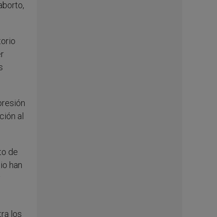
aborto,
torio
er
s
presión
ción al
ito de
dio han
y
tra los