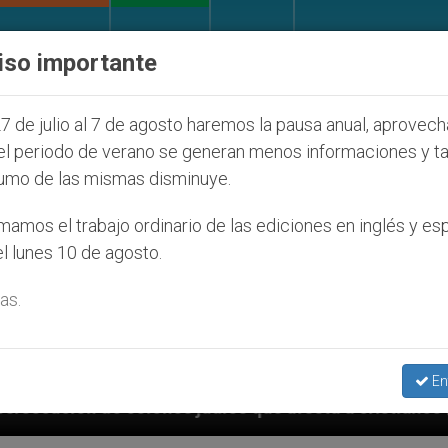
IGLESIA Y MUNDO
DOCUMENTOS
DONATIVOS
iso importante
7 de julio al 7 de agosto haremos la pausa anual, aprovec
el periodo de verano se generan menos informaciones y t
umo de las mismas disminuye.
amos el trabajo ordinario de las ediciones en inglés y es
l lunes 10 de agosto.
as.
En
díos que afecta a cristianos (y no sólo) en Tierra Sa