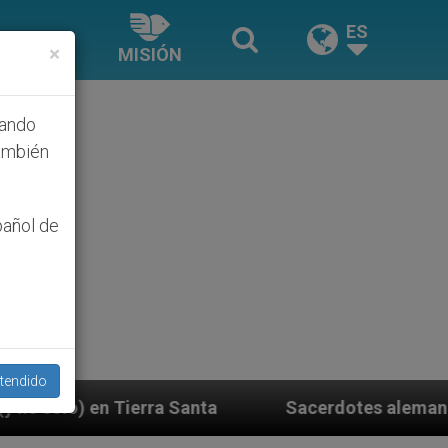
ES
×
MISIÓN
hando
ambién
pañol de
tendido
nta
Sacerdotes alemanes fieles al Papa contesta