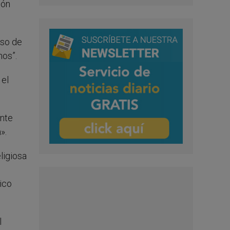
ión
uso de
nos”.
 el
ente
».
ligiosa
s
ico
l