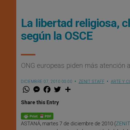
La libertad religiosa, 
según la OSCE
ONG europeas piden más atención a l
DICIEMBRE 07, 2010 00:00
ZENIT STAFF
ARTE Y C
W
M
F
T
S
h
e
a
w
h
a
s
c
i
a
t
s
e
t
r
Share this Entry
s
e
b
t
e
A
n
o
e
p
g
o
r
p
e
k
ASTANÁ, martes 7 de diciembre de 2010 (
ZENIT
r