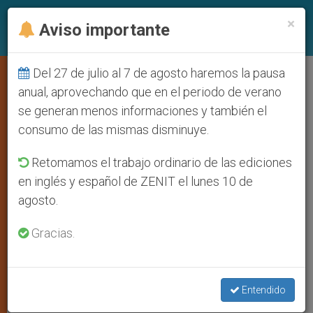
ES
×
Aviso importante
Del 27 de julio al 7 de agosto haremos la pausa
Eco de la tragedia de los niños
anual, aprovechando que en el periodo de verano
se generan menos informaciones y también el
gitanos de Roma en la Iglesia
consumo de las mismas disminuye.
Retomamos el trabajo ordinario de las ediciones
La Unión Europea prepara un informe
en inglés y español de ZENIT el lunes 10 de
sobre la situación de los rom en Italia
agosto.
FEBRERO 14, 2011 00:00
ZENIT STAFF
ARTE Y
Gracias.
CULTURA
W
M
F
T
S
h
e
a
w
h
a
s
c
i
a
t
s
e
t
r
Entendido
Share this Entry
s
e
b
t
e