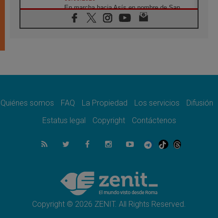
En marcha hacia Asís en nombre de San
Francisco, a la espera de León
05.08.2026
Venezuela, Padre Pagniello: "En medio del
dolor, una Iglesia que no se rinde"
05.08.2026
La Fuerza del "Círculo de Héroes" con el
Papa en la Audiencia General
05.08.2026
Nuncio en Ucrania: Preocupa escuchar a
quienes bendicen la guerra
Quiénes somos
FAQ
La Propiedad
Los servicios
Difusión
05.08.2026
Estatus legal
Copyright
Contáctenos
Ucrania: Ataque masivo en Kyiv durante la
noche
05.08.2026
Colombo: "La visita del Papa a Argentina
llevará un mensaje de paz y dignidad
humana"
05.08.2026
Iglesia en Uruguay: la visita del Papa
fortalecerá la fe y la esperanza
Copyright © 2026 ZENIT. All Rights Reserved.