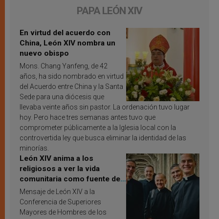
PAPA LEÓN XIV
En virtud del acuerdo con
China, León XIV nombra un
nuevo obispo
Mons. Chang Yanfeng, de 42
años, ha sido nombrado en virtud
del Acuerdo entre China y la Santa
Sede para una diócesis que
llevaba veinte años sin pastor. La ordenación tuvo lugar
hoy. Pero hace tres semanas antes tuvo que
comprometer públicamente a la Iglesia local con la
controvertida ley que busca eliminar la identidad de las
minorías.
León XIV anima a los
religiosos a ver la vida
comunitaria como fuente de
inspiración y santificación
Mensaje de León XIV a la
Conferencia de Superiores
Mayores de Hombres de los