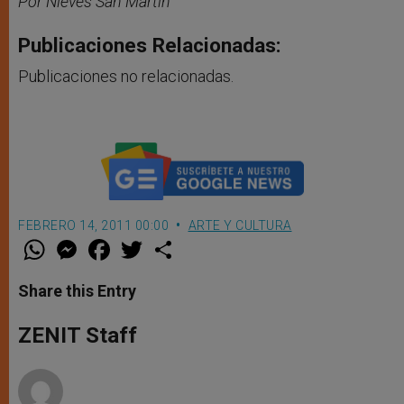
Por Nieves San Martín
Publicaciones Relacionadas:
Publicaciones no relacionadas.
FEBRERO 14, 2011 00:00
ARTE Y CULTURA
W
M
F
T
S
h
e
a
w
h
a
s
c
i
a
t
s
e
t
r
Share this Entry
s
e
b
t
e
A
n
o
e
p
g
o
r
ZENIT Staff
p
e
k
r