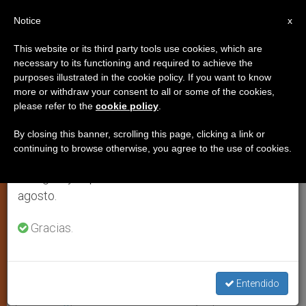
ES
Notice
×
x
Aviso importante
This website or its third party tools use cookies, which are
necessary to its functioning and required to achieve the
Del 27 de julio al 7 de agosto haremos la pausa
purposes illustrated in the cookie policy. If you want to know
Los jóvenes y Benedicto XVI
anual, aprovechando que en el periodo de verano
more or withdraw your consent to all or some of the cookies,
please refer to the
cookie policy
.
se generan menos informaciones y también el
consumo de las mismas disminuye.
By closing this banner, scrolling this page, clicking a link or
Por monseñor Carlos Osoro Sierra
continuing to browse otherwise, you agree to the use of cookies.
Retomamos el trabajo ordinario de las ediciones
en inglés y español de ZENIT el lunes 10 de
FEBRERO 19, 2011 00:00
ZENIT STAFF
JÓVENES
W
M
F
T
S
agosto.
h
e
a
w
h
a
s
c
i
a
t
s
e
t
r
Gracias.
Share this Entry
s
e
b
t
e
A
n
o
e
p
g
o
r
p
e
k
r
VALENCIA, sábado 19 de febrero de 2011
Entendido
(
ZENIT.org
).- Publicamos el mensaje que ha escrito