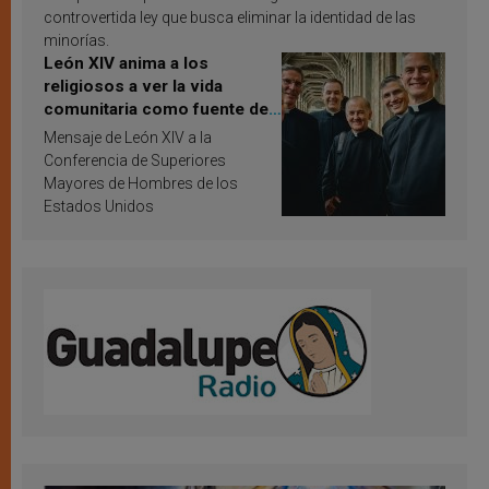
controvertida ley que busca eliminar la identidad de las
minorías.
León XIV anima a los
religiosos a ver la vida
comunitaria como fuente de
inspiración y santificación
Mensaje de León XIV a la
Conferencia de Superiores
Mayores de Hombres de los
Estados Unidos