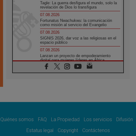
Tagle: La guerra desfigura el mundo, solo la
revelación de Dios lo transfigura
07.08.2026
Fortunatus Nwachukwu: la comunicación
como misión al servicio del Evangelio
07.08.2026
SIGNIS 2026, dar voz a las religiosas en el
espacio público
07.08.2026
Lanzan un proyecto de empoderamiento
digital para mujeres líderes en África
07.08.2026
Programa oficial del Viaje Apostólico del
Papa León XIV a Francia
07.08.2026
Obispos de Ecuador: El bien de las familias
no admite premuras legislativas
06.08.2026
Cardenal Parolin: La paz comienza con la
empatía al dolor del otro
Quiénes somos
FAQ
La Propiedad
Los servicios
Difusión
06.08.2026
Fray Marco Vianelli: Aprender el Evangelio
Estatus legal
Copyright
Contáctenos
de la Paz en la Escuela de San Francisco