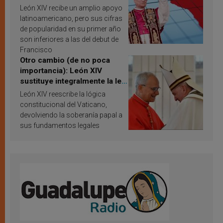
Latina en 2026? Publican
León XIV recibe un amplio apoyo
resultados de investigación
latinoamericano, pero sus cifras
de popularidad en su primer año
son inferiores a las del debut de
Francisco
Otro cambio (de no poca
importancia): León XIV
sustituye integralmente la ley
vaticana de Papa Francisco
León XIV reescribe la lógica
constitucional del Vaticano,
devolviendo la soberanía papal a
sus fundamentos legales