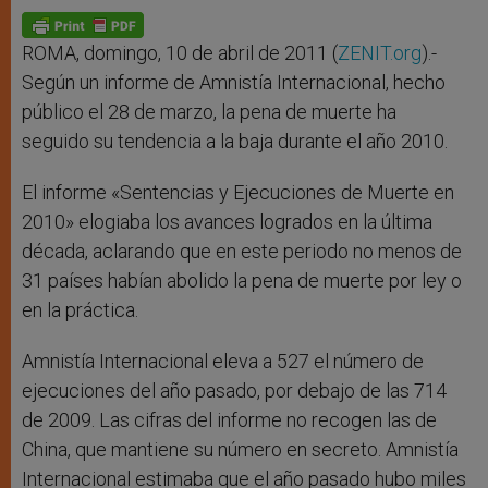
A
n
o
e
p
g
o
r
p
e
k
r
ROMA, domingo, 10 de abril de 2011 (
ZENIT.org
).-
Según un informe de Amnistía Internacional, hecho
público el 28 de marzo, la pena de muerte ha
seguido su tendencia a la baja durante el año 2010.
El informe «Sentencias y Ejecuciones de Muerte en
2010» elogiaba los avances logrados en la última
década, aclarando que en este periodo no menos de
31 países habían abolido la pena de muerte por ley o
en la práctica.
Amnistía Internacional eleva a 527 el número de
ejecuciones del año pasado, por debajo de las 714
de 2009. Las cifras del informe no recogen las de
China, que mantiene su número en secreto. Amnistía
Internacional estimaba que el año pasado hubo miles