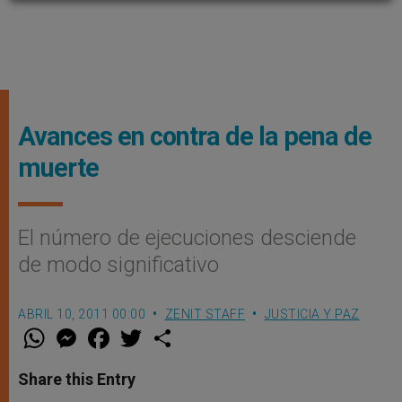
Avances en contra de la pena de
muerte
El número de ejecuciones desciende
de modo significativo
ABRIL 10, 2011 00:00
ZENIT STAFF
JUSTICIA Y PAZ
W
M
F
T
S
h
e
a
w
h
a
s
c
i
a
t
s
e
t
r
Share this Entry
s
e
b
t
e