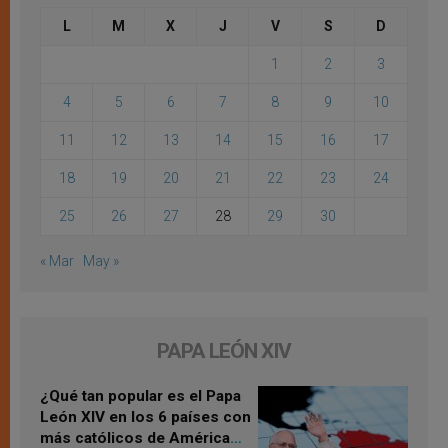
L
M
X
J
V
S
D
1
2
3
4
5
6
7
8
9
10
11
12
13
14
15
16
17
18
19
20
21
22
23
24
25
26
27
28
29
30
« Mar
May »
PAPA LEÓN XIV
¿Qué tan popular es el Papa
León XIV en los 6 países con
más católicos de América