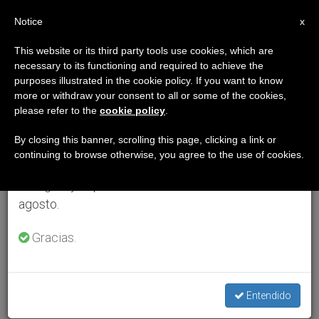
ES
Notice
×
x
Aviso importante
This website or its third party tools use cookies, which are
necessary to its functioning and required to achieve the
Del 27 de julio al 7 de agosto haremos la pausa
purposes illustrated in the cookie policy. If you want to know
anual, aprovechando que en el periodo de verano
more or withdraw your consent to all or some of the cookies,
please refer to the
cookie policy
.
se generan menos informaciones y también el
consumo de las mismas disminuye.
By closing this banner, scrolling this page, clicking a link or
continuing to browse otherwise, you agree to the use of cookies.
Retomamos el trabajo ordinario de las ediciones
en inglés y español de ZENIT el lunes 10 de
agosto.
Gracias.
Entendido