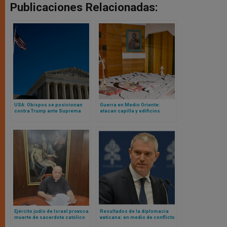
Publicaciones Relacionadas:
USA: Obispos se posicionan
Guerra en Medio Oriente:
contra Trump ante Suprema
atacan capilla y edificios
Corte y alegan a favor de
eclesiásticos en Irak
nacionalidad por nacimiento
Ejército judío de Israel provoca
Resultados de la diplomacia
muerte de sacerdote católico
vaticana: en medio de conflicto
en Líbano y desplaza a miles
con USA, Cuba liberará presos