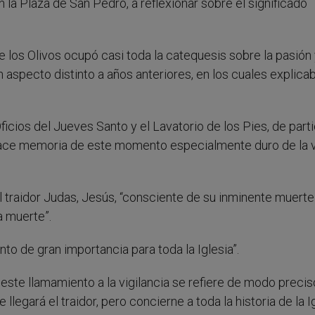
 la Plaza de San Pedro, a reflexionar sobre el significado
e los Olivos ocupó casi toda la catequesis sobre la pasión
aspecto distinto a años anteriores, en los cuales explica
icios del Jueves Santo y el Lavatorio de los Pies, de parti
hace memoria de este momento especialmente duro de la 
l traidor Judas, Jesús, “consciente de su inminente muerte
a muerte”.
o de gran importancia para toda la Iglesia”.
y este llamamiento a la vigilancia se refiere de modo precis
egará el traidor, pero concierne a toda la historia de la Ig