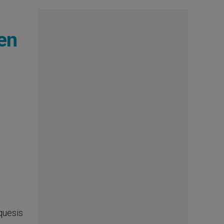
 en
quesis