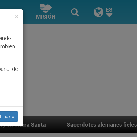
ES
×
MISIÓN
hando
ambién
pañol de
tendido
Sacerdotes alemanes fieles al Papa contestan a su 