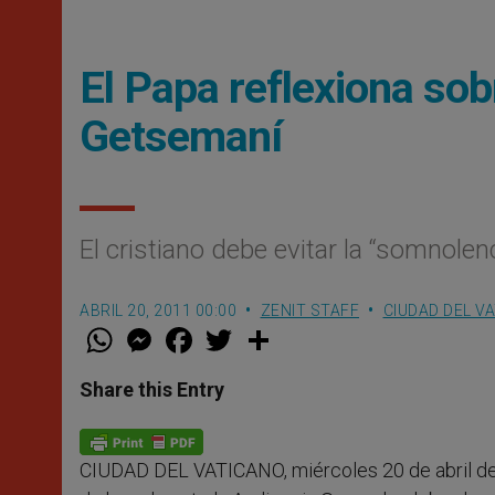
El Papa reflexiona sob
Getsemaní
El cristiano debe evitar la “somnolen
ABRIL 20, 2011 00:00
ZENIT STAFF
CIUDAD DEL V
W
M
F
T
S
h
e
a
w
h
a
s
c
i
a
t
s
e
t
r
Share this Entry
s
e
b
t
e
A
n
o
e
p
g
o
r
p
e
k
CIUDAD DEL VATICANO, miércoles 20 de abril de
r