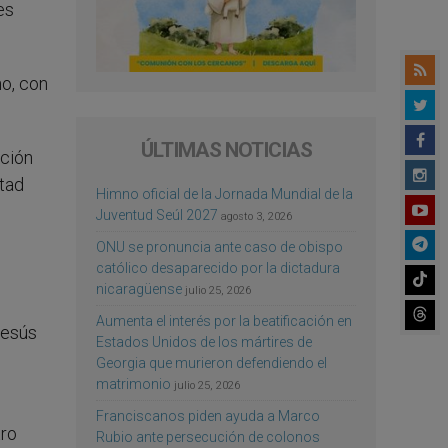
es
no, con
ÚLTIMAS NOTICIAS
nción
tad
Himno oficial de la Jornada Mundial de la
Juventud Seúl 2027
agosto 3, 2026
ONU se pronuncia ante caso de obispo
católico desaparecido por la dictadura
nicaragüense
julio 25, 2026
Aumenta el interés por la beatificación en
Jesús
Estados Unidos de los mártires de
Georgia que murieron defendiendo el
matrimonio
julio 25, 2026
Franciscanos piden ayuda a Marco
tro
Rubio ante persecución de colonos