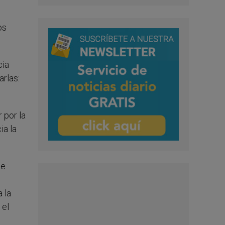
os
cia
rlas:
 por la
ia la
de
 la
 el