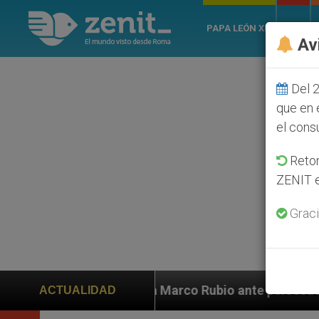
PAPA LEÓN XIV
ROMA
Av
Del 2
que en 
el cons
Retom
ZENIT e
Graci
a a Marco Rubio ante persecución de colonos judíos qu
ACTUALIDAD