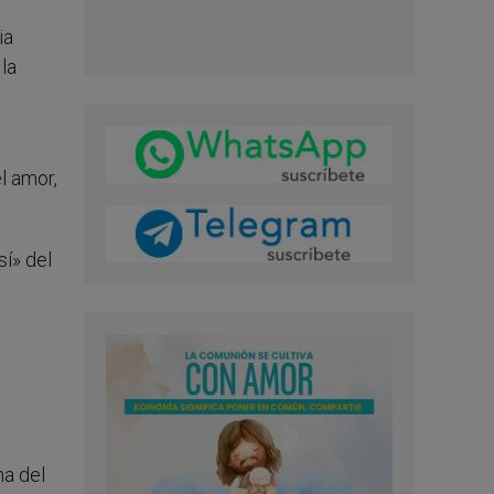
ia
la
l amor,
sí» del
ma del