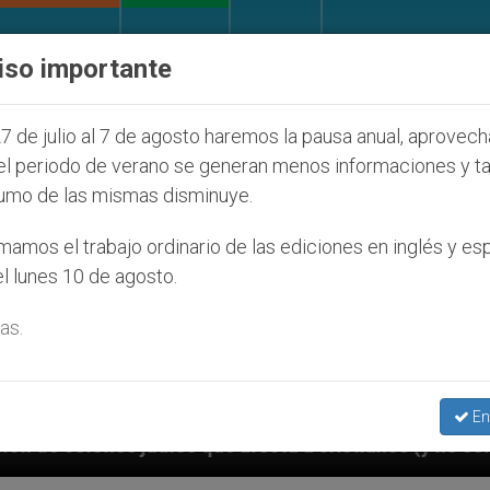
IGLESIA Y MUNDO
DOCUMENTOS
DONATIVOS
iso importante
7 de julio al 7 de agosto haremos la pausa anual, aprovec
el periodo de verano se generan menos informaciones y t
umo de las mismas disminuye.
amos el trabajo ordinario de las ediciones en inglés y es
l lunes 10 de agosto.
as.
En
e afecta a cristianos (y no sólo) en Tierra Santa