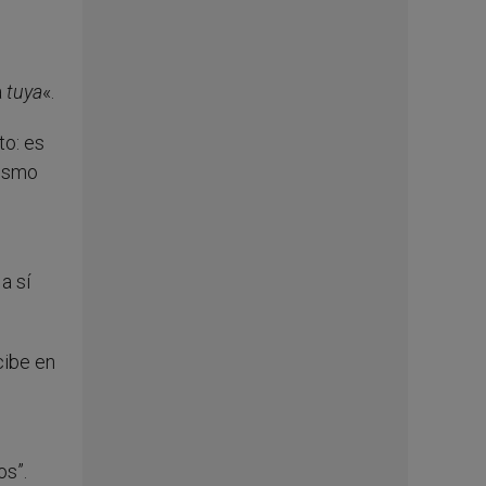
a
tuya
«.
to: es
bismo
a sí
cibe en
os”.