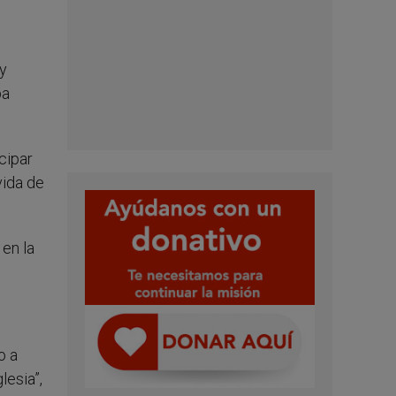
 y
ba
cipar
vida de
 en la
o a
lesia”,