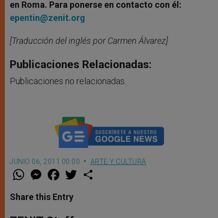
en Roma. Para ponerse en contacto con él:
epentin@zenit.org
[Traducción del inglés por Carmen Álvarez]
Publicaciones Relacionadas:
Publicaciones no relacionadas.
JUNIO 06, 2011 00:00
ARTE Y CULTURA
W
M
F
T
S
h
e
a
w
h
a
s
c
i
a
t
s
e
t
r
Share this Entry
s
e
b
t
e
A
n
o
e
p
g
o
r