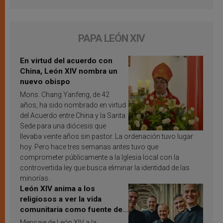
PAPA LEÓN XIV
En virtud del acuerdo con
China, León XIV nombra un
nuevo obispo
Mons. Chang Yanfeng, de 42
años, ha sido nombrado en virtud
del Acuerdo entre China y la Santa
Sede para una diócesis que
llevaba veinte años sin pastor. La ordenación tuvo lugar
hoy. Pero hace tres semanas antes tuvo que
comprometer públicamente a la Iglesia local con la
controvertida ley que busca eliminar la identidad de las
minorías.
León XIV anima a los
religiosos a ver la vida
comunitaria como fuente de
inspiración y santificación
Mensaje de León XIV a la