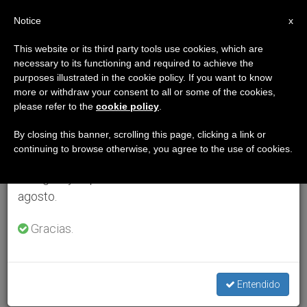
ES
Notice
×
x
Aviso importante
This website or its third party tools use cookies, which are
necessary to its functioning and required to achieve the
Del 27 de julio al 7 de agosto haremos la pausa
purposes illustrated in the cookie policy. If you want to know
anual, aprovechando que en el periodo de verano
more or withdraw your consent to all or some of the cookies,
please refer to the
cookie policy
.
se generan menos informaciones y también el
consumo de las mismas disminuye.
By closing this banner, scrolling this page, clicking a link or
continuing to browse otherwise, you agree to the use of cookies.
Retomamos el trabajo ordinario de las ediciones
en inglés y español de ZENIT el lunes 10 de
agosto.
Gracias.
Entendido