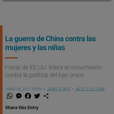
La guerra de China contra las
mujeres y las niñas
Fiscal de EE.UU. lidera el movimiento
contra la política del hijo único
JUNIO 06, 2011 00:00
ZENIT STAFF
ARTE Y CULTURA
W
M
F
T
S
h
e
a
w
h
a
s
c
i
a
t
s
e
t
r
Share this Entry
s
e
b
t
e