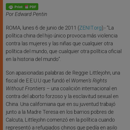
A
n
o
e
p
g
o
r
p
e
k
r
Por Edward Pentin
ROMA, lunes 6 de junio de 2011 (
ZENIT.org
).- “La
política china del hijo único provoca más violencia
contra las mujeres y las niñas que cualquier otra
política del mundo, que cualquier otra política oficial
en la historia del mundo”.
Son apasionadas palabras de Reggie Littlejohn, una
fiscal de E.E.U.U que fundó el
Women’s Rights
Without Frontiers
– una coalición internacional en
contra del aborto forzoso y la esclavitud sexual en
China. Una californiana que en su juventud trabajó
junto a la Madre Teresa en los barrios pobres de
Calcuta, Littlejohn comenzó en la política cuando
representó a refugiados chinos que pedía en asilo