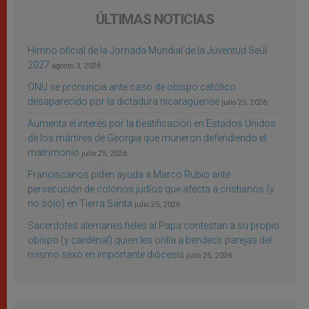
ÚLTIMAS NOTICIAS
Himno oficial de la Jornada Mundial de la Juventud Seúl
2027
agosto 3, 2026
ONU se pronuncia ante caso de obispo católico
desaparecido por la dictadura nicaragüense
julio 25, 2026
Aumenta el interés por la beatificación en Estados Unidos
de los mártires de Georgia que murieron defendiendo el
matrimonio
julio 25, 2026
Franciscanos piden ayuda a Marco Rubio ante
persecución de colonos judíos que afecta a cristianos (y
no sólo) en Tierra Santa
julio 25, 2026
Sacerdotes alemanes fieles al Papa contestan a su propio
obispo (y cardenal) quien les orilla a bendecir parejas del
mismo sexo en importante diócesis
julio 25, 2026