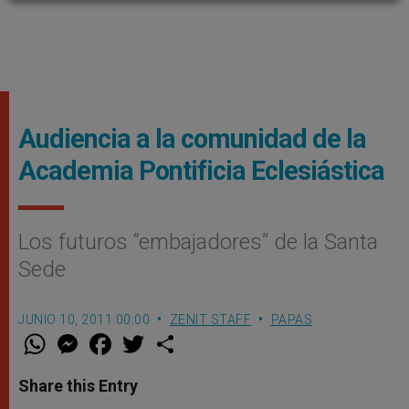
Audiencia a la comunidad de la
Academia Pontificia Eclesiástica
Los futuros “embajadores” de la Santa
Sede
JUNIO 10, 2011 00:00
ZENIT STAFF
PAPAS
W
M
F
T
S
h
e
a
w
h
a
s
c
i
a
t
s
e
t
r
Share this Entry
s
e
b
t
e