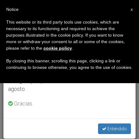
ES
Notice
×
x
Aviso importante
This website or its third party tools use cookies, which are
necessary to its functioning and required to achieve the
Del 27 de julio al 7 de agosto haremos la pausa
purposes illustrated in the cookie policy. If you want to know
anual, aprovechando que en el periodo de verano
more or withdraw your consent to all or some of the cookies,
please refer to the
cookie policy
.
se generan menos informaciones y también el
consumo de las mismas disminuye.
By closing this banner, scrolling this page, clicking a link or
continuing to browse otherwise, you agree to the use of cookies.
Retomamos el trabajo ordinario de las ediciones
en inglés y español de ZENIT el lunes 10 de
agosto.
Gracias.
Entendido