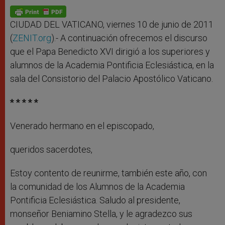
A
n
o
e
p
g
o
r
p
e
k
r
CIUDAD DEL VATICANO, viernes 10 de junio de 2011
(
ZENIT.org
).- A continuación ofrecemos el discurso
que el Papa Benedicto XVI dirigió a los superiores y
alumnos de la Academia Pontificia Eclesiástica, en la
sala del Consistorio del Palacio Apostólico Vaticano.
* * * * *
Venerado hermano en el episcopado,
queridos sacerdotes,
Estoy contento de reunirme, también este año, con
la comunidad de los Alumnos de la Academia
Pontificia Eclesiástica. Saludo al presidente,
monseñor Beniamino Stella, y le agradezco sus