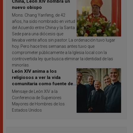
China, León XIV nombra un
nuevo obispo
Mons. Chang Yanfeng, de 42
años, ha sido nombrado en virtud
del Acuerdo entre China y la Santa
Sede para una diócesis que
llevaba veinte años sin pastor. La ordenación tuvo lugar
hoy. Pero hace tres semanas antes tuvo que
comprometer públicamente a la Iglesia local con la
controvertida ley que busca eliminar la identidad de las
minorías.
León XIV anima a los
religiosos a ver la vida
comunitaria como fuente de
inspiración y santificación
Mensaje de León XIV a la
Conferencia de Superiores
Mayores de Hombres de los
Estados Unidos