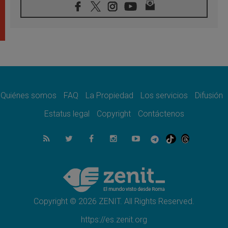
07.08.2026
Obispos de Ecuador: El bien de las familias
no admite premuras legislativas
06.08.2026
Cardenal Parolin: La paz comienza con la
empatía al dolor del otro
06.08.2026
Fray Marco Vianelli: Aprender el Evangelio
de la Paz en la Escuela de San Francisco
Quiénes somos
FAQ
La Propiedad
Los servicios
Difusión
06.08.2026
La visita del Papa León XIV a Asís en un
Estatus legal
Copyright
Contáctenos
minuto
06.08.2026
El agradecimiento de los jóvenes al Papa:
«Hoy nos sentimos Iglesia»
06.08.2026
Líbano: Reanudan los coloquios en Roma en
medio de tensiones y ataques en el sur del
país
Copyright © 2026 ZENIT. All Rights Reserved.
https://es.zenit.org