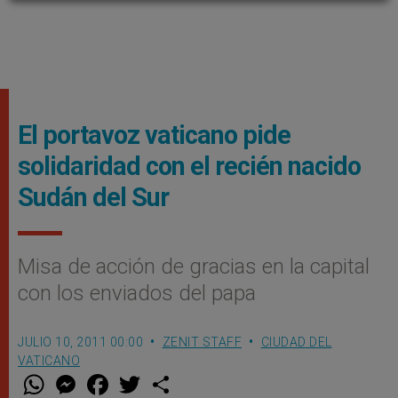
El portavoz vaticano pide
solidaridad con el recién nacido
Sudán del Sur
Misa de acción de gracias en la capital
con los enviados del papa
JULIO 10, 2011 00:00
ZENIT STAFF
CIUDAD DEL
VATICANO
W
M
F
T
S
h
e
a
w
h