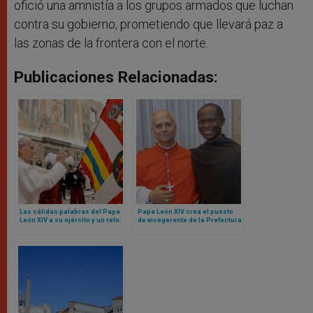
ofició una amnistía a los grupos armados que luchan
contra su gobierno, prometiendo que llevará paz a
las zonas de la frontera con el norte.
Publicaciones Relacionadas:
Las cálidas palabras del Papa
Papa León XIV crea el puesto
León XIV a su ejército y un reto:
de vicegerente de la Prefectura
sean mensaje de unidad para
de la Casa Pontificia para un
toda la Curia Romana
agustino africano