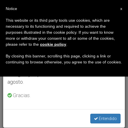
ES
Notice
×
x
Aviso importante
This website or its third party tools use cookies, which are
necessary to its functioning and required to achieve the
Del 27 de julio al 7 de agosto haremos la pausa
purposes illustrated in the cookie policy. If you want to know
anual, aprovechando que en el periodo de verano
more or withdraw your consent to all or some of the cookies,
please refer to the
cookie policy
.
se generan menos informaciones y también el
consumo de las mismas disminuye.
By closing this banner, scrolling this page, clicking a link or
continuing to browse otherwise, you agree to the use of cookies.
Retomamos el trabajo ordinario de las ediciones
en inglés y español de ZENIT el lunes 10 de
agosto.
Gracias.
Entendido