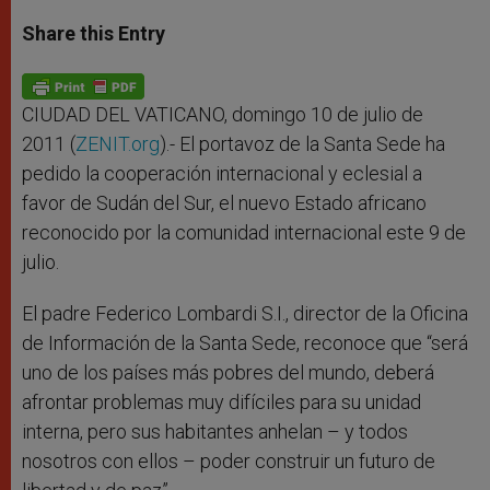
a
s
c
i
a
t
s
e
t
r
Share this Entry
s
e
b
t
e
A
n
o
e
p
g
o
r
p
e
k
r
CIUDAD DEL VATICANO, domingo 10 de julio de
2011 (
ZENIT.org
).- El portavoz de la Santa Sede ha
pedido la cooperación internacional y eclesial a
favor de Sudán del Sur, el nuevo Estado africano
reconocido por la comunidad internacional este 9 de
julio.
El padre Federico Lombardi S.I., director de la Oficina
de Información de la Santa Sede, reconoce que “será
uno de los países más pobres del mundo, deberá
afrontar problemas muy difíciles para su unidad
interna, pero sus habitantes anhelan – y todos
nosotros con ellos – poder construir un futuro de