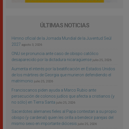
ÚLTIMAS NOTICIAS
Himno oficial de la Jornada Mundial de la Juventud Seúl
2027
agosto 3, 2026
ONU se pronuncia ante caso de obispo católico
desaparecido por la dictadura nicaragüense
julio 25, 2026
Aumenta el interés por la beatificación en Estados Unidos
de los mártires de Georgia que murieron defendiendo el
matrimonio
julio 25, 2026
Franciscanos piden ayuda a Marco Rubio ante
persecución de colonos judíos que afecta a cristianos (y
no sólo) en Tierra Santa
julio 25, 2026
Sacerdotes alemanes fieles al Papa contestan a su propio
obispo (y cardenal) quien les orilla a bendecir parejas del
mismo sexo en importante diócesis
julio 25, 2026