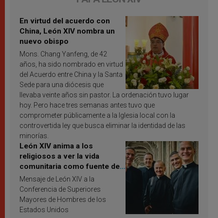
En virtud del acuerdo con
China, León XIV nombra un
nuevo obispo
Mons. Chang Yanfeng, de 42
años, ha sido nombrado en virtud
del Acuerdo entre China y la Santa
Sede para una diócesis que
llevaba veinte años sin pastor. La ordenación tuvo lugar
hoy. Pero hace tres semanas antes tuvo que
comprometer públicamente a la Iglesia local con la
controvertida ley que busca eliminar la identidad de las
minorías.
León XIV anima a los
religiosos a ver la vida
comunitaria como fuente de
inspiración y santificación
Mensaje de León XIV a la
Conferencia de Superiores
Mayores de Hombres de los
Estados Unidos