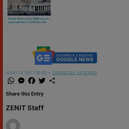
Santa Sede cierra 2024 con un
superávit de 1,6 millones de
euros
JULIO 10, 2011 00:00
CIUDAD DEL VATICANO
W
M
F
T
S
h
e
a
w
h
a
s
c
i
a
t
s
e
t
r
Share this Entry
s
e
b
t
e
A
n
o
e
p
g
o
r
ZENIT Staff
p
e
k
r