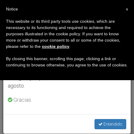
ES
Notice
×
x
Aviso importante
This website or its third party tools use cookies, which are
necessary to its functioning and required to achieve the
Del 27 de julio al 7 de agosto haremos la pausa
purposes illustrated in the cookie policy. If you want to know
anual, aprovechando que en el periodo de verano
more or withdraw your consent to all or some of the cookies,
please refer to the
cookie policy
.
se generan menos informaciones y también el
consumo de las mismas disminuye.
By closing this banner, scrolling this page, clicking a link or
continuing to browse otherwise, you agree to the use of cookies.
Retomamos el trabajo ordinario de las ediciones
en inglés y español de ZENIT el lunes 10 de
agosto.
Gracias.
Entendido