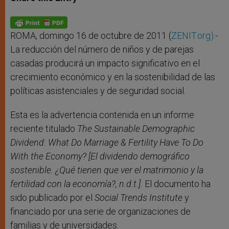
s
e
b
t
e
A
n
o
e
p
g
o
r
p
e
k
r
ROMA, domingo 16 de octubre de 2011 (
ZENIT.org)
.-
La reducción del número de niños y de parejas
casadas producirá un impacto significativo en el
crecimiento económico y en la sostenibilidad de las
políticas asistenciales y de seguridad social.
Esta es la advertencia contenida en un informe
reciente titulado
The Sustainable Demographic
Dividend: What Do Marriage & Fertility Have To Do
With the Economy? [El dividendo demográfico
sostenible. ¿Qué tienen que ver el matrimonio y la
fertilidad con la economía?, n.d.t.].
El documento ha
sido publicado por el
Social Trends Institute
y
financiado por una serie de organizaciones de
familias y de universidades.