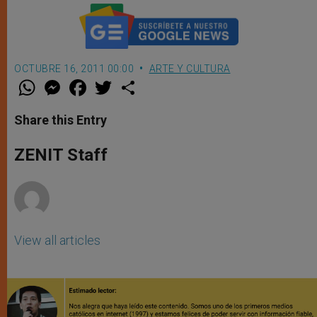
OCTUBRE 16, 2011 00:00
ARTE Y CULTURA
W
M
F
T
S
h
e
a
w
h
a
s
c
i
a
t
s
e
t
r
Share this Entry
s
e
b
t
e
A
n
o
e
p
g
o
r
ZENIT Staff
p
e
k
r
View all articles