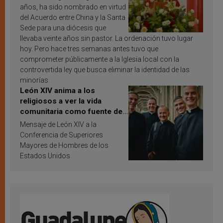
años, ha sido nombrado en virtud
del Acuerdo entre China y la Santa
Sede para una diócesis que
llevaba veinte años sin pastor. La ordenación tuvo lugar
hoy. Pero hace tres semanas antes tuvo que
comprometer públicamente a la Iglesia local con la
controvertida ley que busca eliminar la identidad de las
minorías.
León XIV anima a los
religiosos a ver la vida
comunitaria como fuente de
inspiración y santificación
Mensaje de León XIV a la
Conferencia de Superiores
Mayores de Hombres de los
Estados Unidos