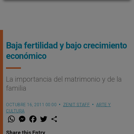
Baja fertilidad y bajo crecimiento
económico
La importancia del matrimonio y de la
familia
OCTUBRE 16, 2011 00:00
ZENIT STAFF
ARTE Y
CULTURA
W
M
F
T
S
h
e
a
w
h
a
s
c
i
a
t
s
e
t
r
Share this Entry