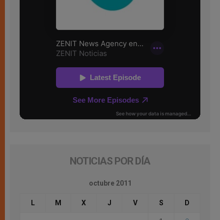
NOTICIAS POR DÍA
octubre 2011
L
M
X
J
V
S
D