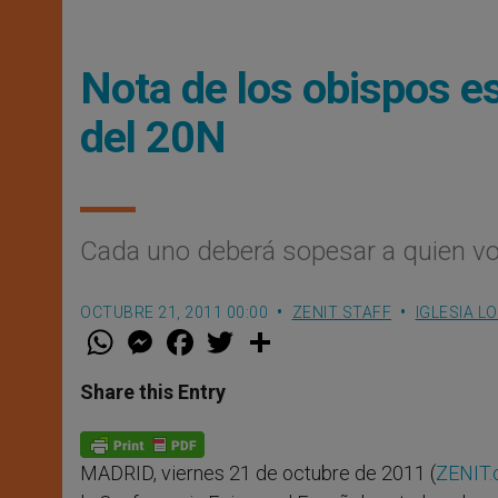
Nota de los obispos e
del 20N
Cada uno deberá sopesar a quien vo
OCTUBRE 21, 2011 00:00
ZENIT STAFF
IGLESIA L
W
M
F
T
S
h
e
a
w
h
a
s
c
i
a
t
s
e
t
r
Share this Entry
s
e
b
t
e
A
n
o
e
p
g
o
r
p
e
k
MADRID, viernes 21 de octubre de 2011 (
ZENIT.
r