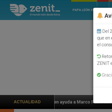
PAPA LEÓN XIV
ROMA
Av
Del 2
que en 
el cons
Retom
ZENIT e
Graci
iden ayuda a Marco Rubio ante persecución de colonos 
ACTUALIDAD