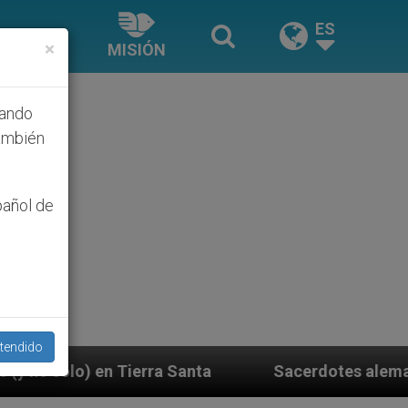
ES
×
MISIÓN
hando
ambién
pañol de
tendido
Santa
Sacerdotes alemanes fieles al Papa contes