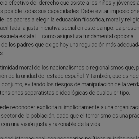
cicio efectivo del derecho que asiste a los niños y jóvenes 
s posible todas sus capacidades. Debe evitar imposicion
 los padres a elegir la educación filosófica, moral y religi
cilitada la justa iniciativa social en este campo. La prese
la escuela estatal – como asignatura fundamental opcional 
 de los padres que exige hoy una regulación más adecuad
s.
timidad moral de los nacionalismos o regionalismos que, 
ón de la unidad del estado español. Y también, que es nec
u conjunto, evitando los riesgos de manipulación de la ver
etensiones separatistas o ideológicas de cualquier tipo.
uede reconocer explícita ni implícitamente a una organizac
 sector de la población, dado que el terrorismo es una prá
on una visión justa y razonable de la vida.
idad internacional, son necesarias políticas guiadas por l