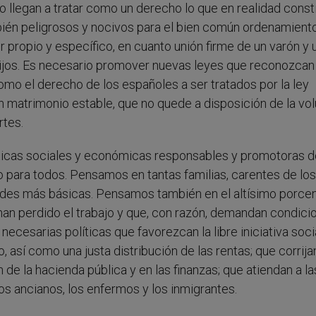
o llegan a tratar como un derecho lo que en realidad const
mbién peligrosos y nocivos para el bien común ordenamient
 propio y específico, en cuanto unión firme de un varón y 
hijos. Es necesario promover nuevas leyes que reconozcan
como el derecho de los españoles a ser tratados por la ley
 matrimonio estable, que no quede a disposición de la vo
rtes.
íticas sociales y económicas responsables y promotoras d
jo para todos. Pensamos en tantas familias, carentes de los
des más básicas. Pensamos también en el altísimo porcen
han perdido el trabajo y que, con razón, demandan condici
ecesarias políticas que favorezcan la libre iniciativa socia
 así como una justa distribución de las rentas; que corrija
de la hacienda pública y en las finanzas; que atiendan a la
s ancianos, los enfermos y los inmigrantes.