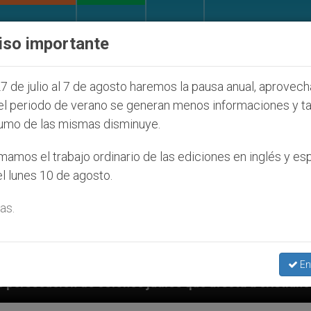
IGLESIA Y MUNDO
DOCUMENTOS
DONATIVOS
iso importante
7 de julio al 7 de agosto haremos la pausa anual, aprovec
el periodo de verano se generan menos informaciones y t
umo de las mismas disminuye.
amos el trabajo ordinario de las ediciones en inglés y es
l lunes 10 de agosto.
as.
En
judíos que afecta a cristianos (y no sólo) en Tierra 