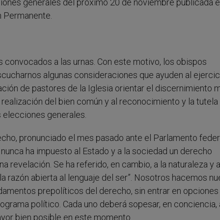
cciones generales del próximo 20 de noviembre publicada 
ón Permanente.
 convocados a las urnas. Con este motivo, los obispos
scucharnos algunas consideraciones que ayuden al ejercic
ción de pastores de la Iglesia orientar el discernimiento 
 realización del bien común y al reconocimiento y la tutela
 elecciones generales.
echo, pronunciado el mes pasado ante el Parlamento feder
o nunca ha impuesto al Estado y a la sociedad un derecho
 revelación. Se ha referido, en cambio, a la naturaleza y a
a razón abierta al lenguaje del ser”. Nosotros hacemos nu
amentos prepolíticos del derecho, sin entrar en opciones
rograma político. Cada uno deberá sopesar, en conciencia, 
mayor bien posible en este momento.