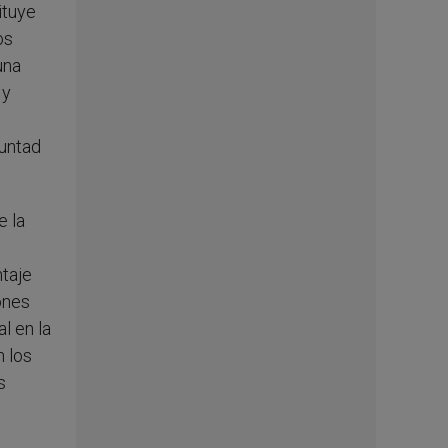
ituye
os
una
 y
luntad
e la
taje
ones
l en la
n los
s