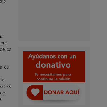
este
io
moral
 de los
al de
 la
estras
 de
a