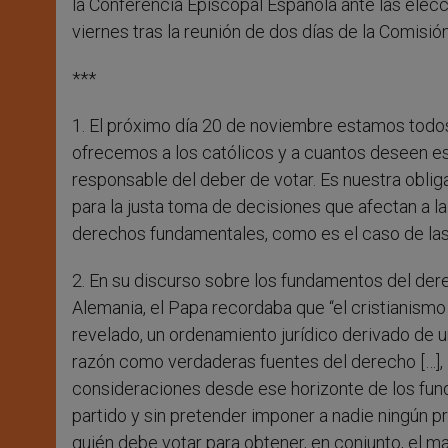
la Conferencia Episcopal Española ante las ele
viernes tras la reunión de dos días de la Comisi
***
1. El próximo día 20 de noviembre estamos todos
ofrecemos a los católicos y a cuantos deseen e
responsable del deber de votar. Es nuestra obliga
para la justa toma de decisiones que afectan a la
derechos fundamentales, como es el caso de las
2. En su discurso sobre los fundamentos del der
Alemania, el Papa recordaba que “el cristianism
revelado, un ordenamiento jurídico derivado de una
razón como verdaderas fuentes del derecho […], l
consideraciones desde ese horizonte de los fund
partido y sin pretender imponer a nadie ningún p
quién debe votar para obtener, en conjunto, el 