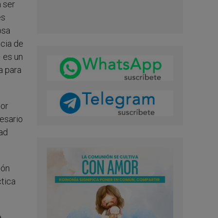
a ser
es
osa
ncia de
– es un
a para
por
esario
dad
ión
ctica
a