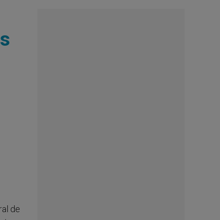
es
ral de