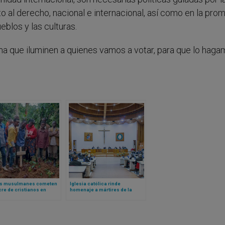
o al derecho, nacional e internacional, así como en la pro
eblos y las culturas.
ma que iluminen a quienes vamos a votar, para que lo hag
s musulmanes cometen
Iglesia católica rinde
re de cristianos en
homenaje a mártires de la
 hay casi 30 muertos
persecución del gobierno
mexicano en la Guerra Cristera