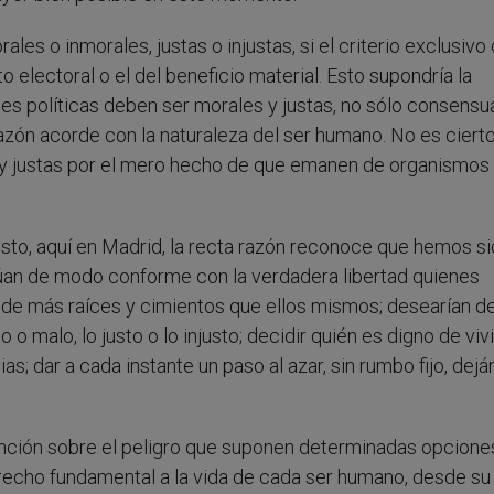
les o inmorales, justas o injustas, si el criterio exclusivo 
to electoral o el del beneficio material. Esto supondría la
nes políticas deben ser morales y justas, no sólo consensu
azón acorde con la naturaleza del ser humano. No es ciert
 y justas por el mero hecho de que emanen de organismos
sto, aquí en Madrid, la recta razón reconoce que hemos s
ctúan de modo conforme con la verdadera libertad quienes
de más raíces y cimientos que ellos mismos; desearían de
 o malo, lo justo o lo injusto; decidir quién es digno de vivi
as; dar a cada instante un paso al azar, sin rumbo fijo, dej
tención sobre el peligro que suponen determinadas opcione
recho fundamental a la vida de cada ser humano, desde su