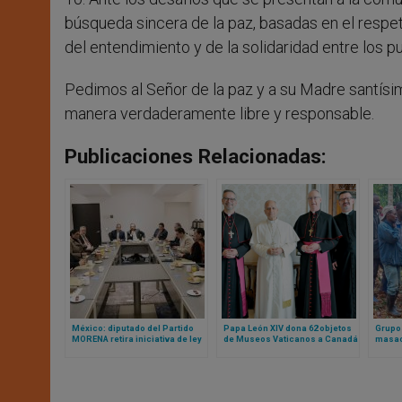
búsqueda sincera de la paz, basadas en el respet
del entendimiento y de la solidaridad entre los pu
Pedimos al Señor de la paz y a su Madre santísi
manera verdaderamente libre y responsable.
Publicaciones Relacionadas:
México: diputado del Partido
Papa León XIV dona 62 objetos
Grupo
MORENA retira iniciativa de ley
de Museos Vaticanos a Canadá
masac
que coartaba libertad de
Congo:
expresión del clero