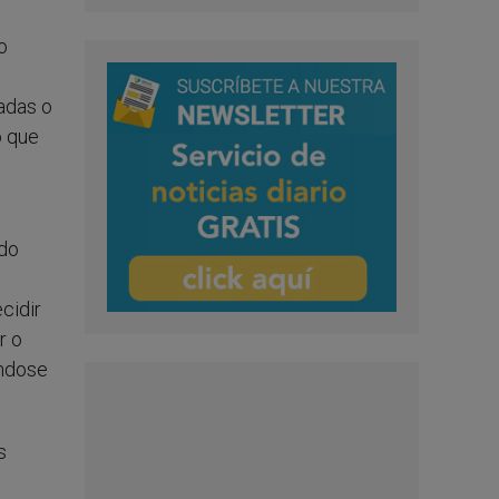
o
adas o
o que
ido
cidir
r o
ándose
s