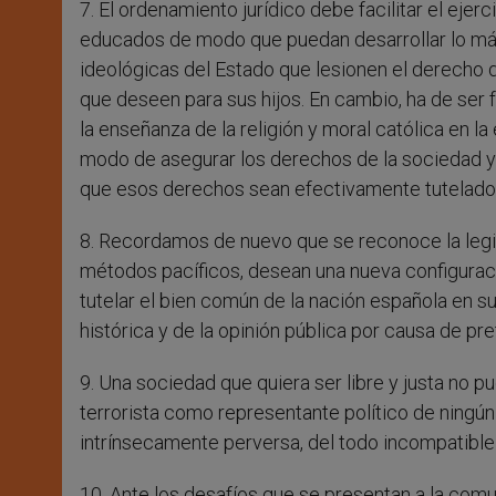
7. El ordenamiento jurídico debe facilitar el ejer
educados de modo que puedan desarrollar lo má
ideológicas del Estado que lesionen el derecho de
que deseen para sus hijos. En cambio, ha de ser fa
la enseñanza de la religión y moral católica en 
modo de asegurar los derechos de la sociedad y
que esos derechos sean efectivamente tutelado
8. Recordamos de nuevo que se reconoce la legi
métodos pacíficos, desean una nueva configuraci
tutelar el bien común de la nación española en s
histórica y de la opinión pública por causa de pr
9. Una sociedad que quiera ser libre y justa no p
terrorista como representante político de ningún
intrínsecamente perversa, del todo incompatible c
10. Ante los desafíos que se presentan a la comun