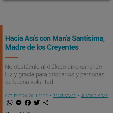
Hacia Asís con María Santísima,
Madre de los Creyentes
No obstáculo al diálogo sino canal de
luz y gracia para cristianos y personas
de buena voluntad
OCTUBRE 26, 2011 00:00
ZENIT STAFF
JUSTICIA Y PAZ
W
M
F
T
S
h
e
a
w
h
a
s
c
i
a
t
s
e
t
r