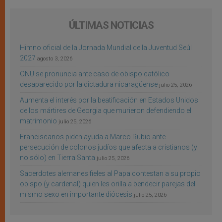
ÚLTIMAS NOTICIAS
Himno oficial de la Jornada Mundial de la Juventud Seúl
2027
agosto 3, 2026
ONU se pronuncia ante caso de obispo católico
desaparecido por la dictadura nicaragüense
julio 25, 2026
Aumenta el interés por la beatificación en Estados Unidos
de los mártires de Georgia que murieron defendiendo el
matrimonio
julio 25, 2026
Franciscanos piden ayuda a Marco Rubio ante
persecución de colonos judíos que afecta a cristianos (y
no sólo) en Tierra Santa
julio 25, 2026
Sacerdotes alemanes fieles al Papa contestan a su propio
obispo (y cardenal) quien les orilla a bendecir parejas del
mismo sexo en importante diócesis
julio 25, 2026