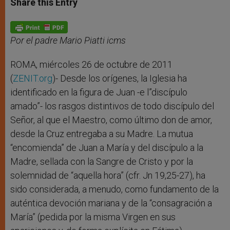
Share this Entry
s
e
b
t
e
A
n
o
e
p
g
o
r
p
e
k
r
Por el padre Mario Piatti icms
ROMA, miércoles 26 de octubre de 2011
(
ZENIT.org
)- Desde los orígenes, la Iglesia ha
identificado en la figura de Juan -e l”discípulo
amado”- los rasgos distintivos de todo discípulo del
Señor, al que el Maestro, como último don de amor,
desde la Cruz entregaba a su Madre. La mutua
“encomienda” de Juan a María y del discípulo a la
Madre, sellada con la Sangre de Cristo y por la
solemnidad de “aquella hora” (cfr. Jn 19,25-27), ha
sido considerada, a menudo, como fundamento de la
auténtica devoción mariana y de la “consagración a
María” (pedida por la misma Virgen en sus