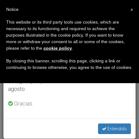
ES
Notice
×
x
Aviso importante
This website or its third party tools use cookies, which are
necessary to its functioning and required to achieve the
Del 27 de julio al 7 de agosto haremos la pausa
purposes illustrated in the cookie policy. If you want to know
anual, aprovechando que en el periodo de verano
more or withdraw your consent to all or some of the cookies,
please refer to the
cookie policy
.
se generan menos informaciones y también el
consumo de las mismas disminuye.
By closing this banner, scrolling this page, clicking a link or
continuing to browse otherwise, you agree to the use of cookies.
Retomamos el trabajo ordinario de las ediciones
en inglés y español de ZENIT el lunes 10 de
agosto.
Gracias.
Entendido