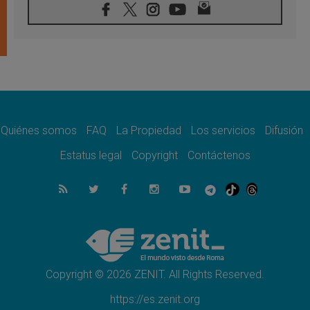
08.08.2026
León XIV visitará el Santuario de la Madre
del Buen Consejo de Genazzano
07.08.2026
Filipinas: el Vicariato Apostólico de Calapán
se convierte en diócesis
07.08.2026
Honduras: Los desplazados invisibles de una
crisis olvidada
Quiénes somos
FAQ
La Propiedad
Los servicios
Difusión
07.08.2026
Bokalic: "En Argentina el Papa León señalará
Estatus legal
Copyright
Contáctenos
el compromiso del cristiano"
07.08.2026
La matanza de niños en Gaza no cesa: 300
muertos en 300 días
07.08.2026
Tagle: La guerra desfigura el mundo, solo la
revelación de Dios lo transfigura
Copyright © 2026 ZENIT. All Rights Reserved.
https://es.zenit.org