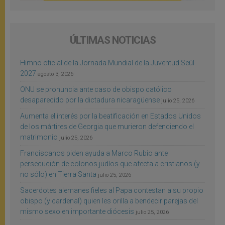
ÚLTIMAS NOTICIAS
Himno oficial de la Jornada Mundial de la Juventud Seúl
2027
agosto 3, 2026
ONU se pronuncia ante caso de obispo católico
desaparecido por la dictadura nicaragüense
julio 25, 2026
Aumenta el interés por la beatificación en Estados Unidos
de los mártires de Georgia que murieron defendiendo el
matrimonio
julio 25, 2026
Franciscanos piden ayuda a Marco Rubio ante
persecución de colonos judíos que afecta a cristianos (y
no sólo) en Tierra Santa
julio 25, 2026
Sacerdotes alemanes fieles al Papa contestan a su propio
obispo (y cardenal) quien les orilla a bendecir parejas del
mismo sexo en importante diócesis
julio 25, 2026