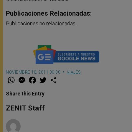
Publicaciones Relacionadas:
Publicaciones no relacionadas.
NOVIEMBRE 18, 2011 00:00
VIAJES
W
M
F
T
S
h
e
a
w
h
a
s
c
i
a
t
s
e
t
r
Share this Entry
s
e
b
t
e
A
n
o
e
p
g
o
r
ZENIT Staff
p
e
k
r