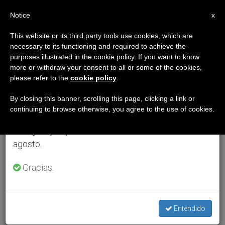
ES
Notice
×
x
Aviso importante
This website or its third party tools use cookies, which are
necessary to its functioning and required to achieve the
Del 27 de julio al 7 de agosto haremos la pausa
purposes illustrated in the cookie policy. If you want to know
anual, aprovechando que en el periodo de verano
more or withdraw your consent to all or some of the cookies,
please refer to the
cookie policy
.
se generan menos informaciones y también el
consumo de las mismas disminuye.
By closing this banner, scrolling this page, clicking a link or
continuing to browse otherwise, you agree to the use of cookies.
Retomamos el trabajo ordinario de las ediciones
en inglés y español de ZENIT el lunes 10 de
agosto.
Gracias.
Entendido