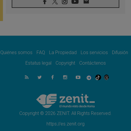
08.08.2026
En Venezuela celebraron los 416 años del
Santo Cristo de La Grita
08.08.2026
El Papa: en Santa Ágata contemplamos la
victoria del amor sobre la muerte
08.08.2026
León XIV visitará el Santuario de la Madre
del Buen Consejo de Genazzano
Quiénes somos
FAQ
La Propiedad
Los servicios
Difusión
07.08.2026
Filipinas: el Vicariato Apostólico de Calapán
Estatus legal
Copyright
Contáctenos
se convierte en diócesis
07.08.2026
Honduras: Los desplazados invisibles de una
crisis olvidada
07.08.2026
Bokalic: "En Argentina el Papa León señalará
el compromiso del cristiano"
Copyright © 2026 ZENIT. All Rights Reserved.
https://es.zenit.org