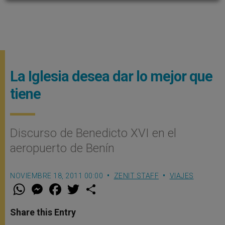
La Iglesia desea dar lo mejor que
tiene
Discurso de Benedicto XVI en el
aeropuerto de Benín
NOVIEMBRE 18, 2011 00:00
ZENIT STAFF
VIAJES
W
M
F
T
S
h
e
a
w
h
a
s
c
i
a
t
s
e
t
r
Share this Entry
s
e
b
t
e