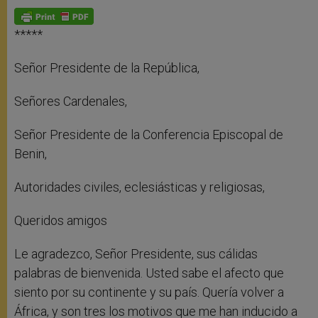
A
n
o
e
p
g
o
r
p
e
k
r
*****
Señor Presidente de la República,
Señores Cardenales,
Señor Presidente de la Conferencia Episcopal de
Benin,
Autoridades civiles, eclesiásticas y religiosas,
Queridos amigos
Le agradezco, Señor Presidente, sus cálidas
palabras de bienvenida. Usted sabe el afecto que
siento por su continente y su país. Quería volver a
África, y son tres los motivos que me han inducido a