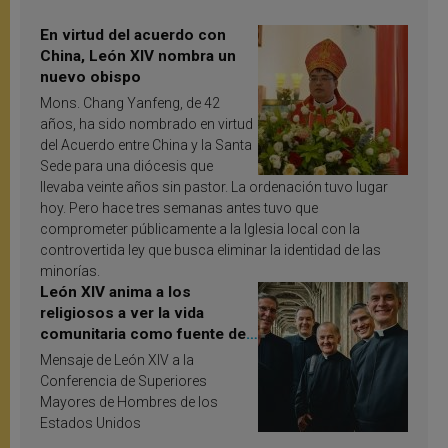
En virtud del acuerdo con
China, León XIV nombra un
nuevo obispo
Mons. Chang Yanfeng, de 42
años, ha sido nombrado en virtud
del Acuerdo entre China y la Santa
Sede para una diócesis que
llevaba veinte años sin pastor. La ordenación tuvo lugar
hoy. Pero hace tres semanas antes tuvo que
comprometer públicamente a la Iglesia local con la
controvertida ley que busca eliminar la identidad de las
minorías.
León XIV anima a los
religiosos a ver la vida
comunitaria como fuente de
inspiración y santificación
Mensaje de León XIV a la
Conferencia de Superiores
Mayores de Hombres de los
Estados Unidos