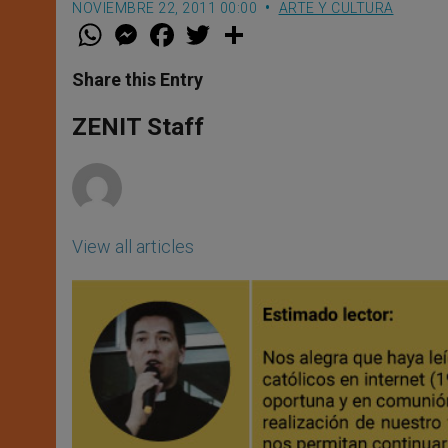
NOVIEMBRE 22, 2011 00:00
ARTE Y CULTURA
W
M
F
T
S
h
e
a
w
h
a
s
c
i
a
t
s
e
t
r
Share this Entry
s
e
b
t
e
A
n
o
e
p
g
o
r
ZENIT Staff
p
e
k
r
View all articles