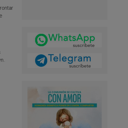
rontar
e
e
s
n..