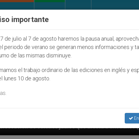
IGLESIA Y MUNDO
DOCUMENTOS
DONATIVOS
iso importante
7 de julio al 7 de agosto haremos la pausa anual, aprovec
el periodo de verano se generan menos informaciones y t
umo de las mismas disminuye.
amos el trabajo ordinario de las ediciones en inglés y es
l lunes 10 de agosto.
as.
En
íos que afecta a cristianos (y no sólo) en Tierra Sant