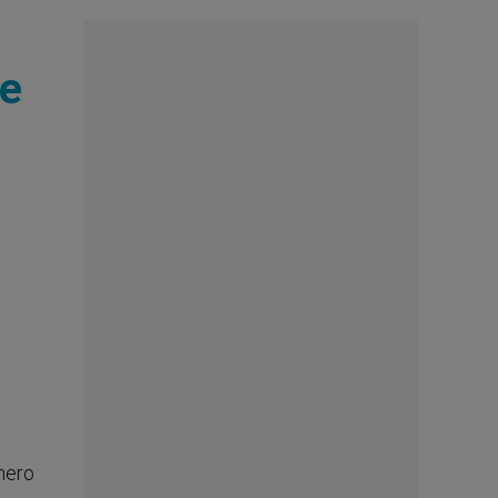
de
úmero