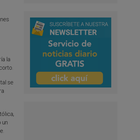
anes
ía la
corto.
tal se
ra
ólica,
o un
e.