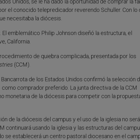
stados Unidos, se le ha dado la oportunidad de comprar la 
 por el conocido telepredicador reverendo Schuller. Con lo 
ue necesitaba la diócesis.
r. El emblemático Philip Johnson diseñó la estructura, el
, California.
 procedimiento de quiebra complicada, presentada por los
stries
(CCM).
e Bancarrota de los Estados Unidos confirmó la selección d
CM como comprador preferido. La junta directiva de la CCM
no monetaria de la diócesis para competir con la propuesta
ción de la diócesis del campus y el uso de la iglesia no será
M continuará usando la iglesia y las estructuras del camp
do se establecerá un centro pastoral diocesano en el cam