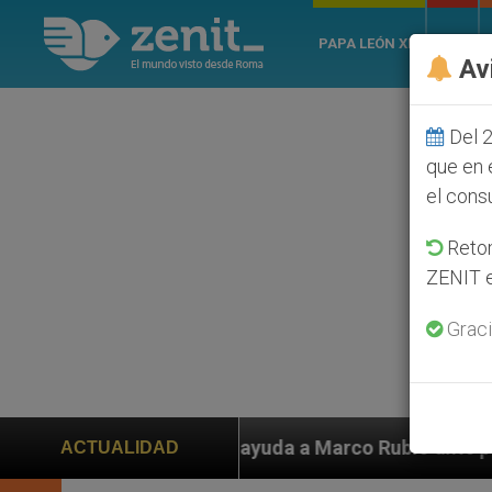
PAPA LEÓN XIV
ROMA
Av
Del 2
que en 
el cons
Retom
ZENIT e
Graci
n ayuda a Marco Rubio ante persecución de colonos jud
ACTUALIDAD