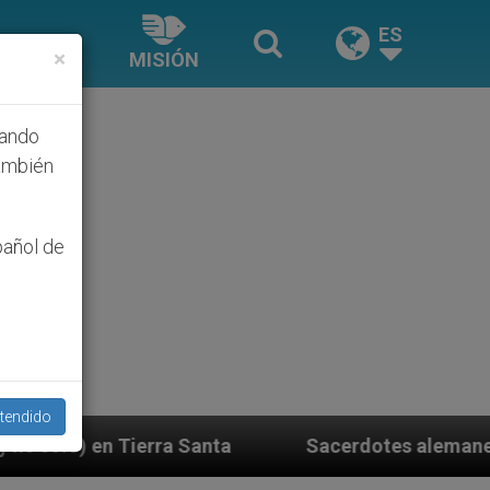
ES
×
MISIÓN
hando
ambién
pañol de
tendido
a
Sacerdotes alemanes fieles al Papa contestan