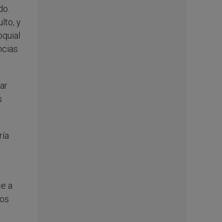
do.
lto, y
oquial
ncias
ar
s
ría
ce a
hos