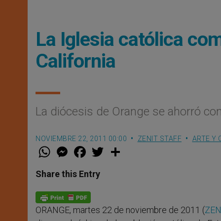
La Iglesia católica com
California
La diócesis de Orange se ahorró con
NOVIEMBRE 22, 2011 00:00
ZENIT STAFF
ARTE Y 
W
M
F
T
S
h
e
a
w
h
a
s
c
i
a
t
s
e
t
r
Share this Entry
s
e
b
t
e
A
n
o
e
p
g
o
r
p
e
k
ORANGE, martes 22 de noviembre de 2011 (
ZEN
r