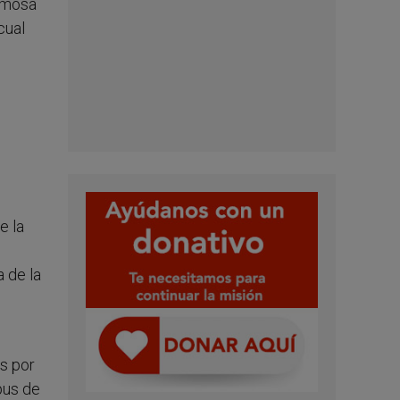
famosa
cual
e la
 de la
us por
pus de