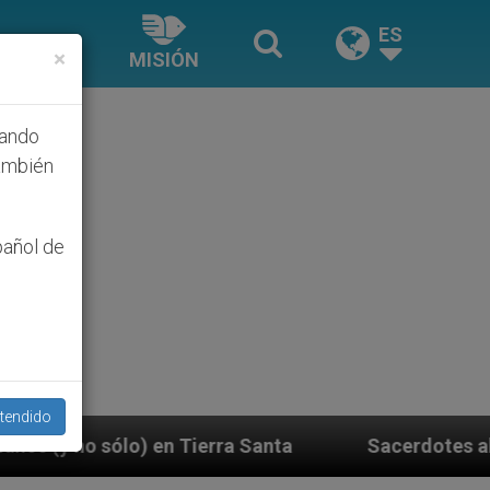
ES
×
MISIÓN
hando
ambién
pañol de
tendido
rra Santa
Sacerdotes alemanes fieles al Papa co