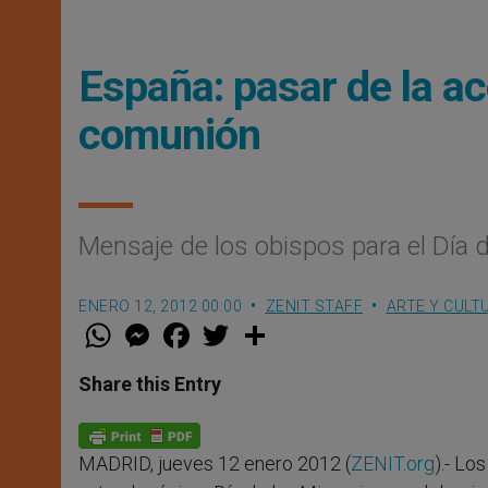
España: pasar de la ac
comunión
Mensaje de los obispos para el Día 
ENERO 12, 2012 00:00
ZENIT STAFF
ARTE Y CULT
W
M
F
T
S
h
e
a
w
h
a
s
c
i
a
t
s
e
t
r
Share this Entry
s
e
b
t
e
A
n
o
e
p
g
o
r
p
e
k
MADRID, jueves 12 enero 2012 (
ZENIT.org
).- Lo
r