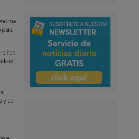
 encima
o para
 no han
alizar
al
a y de
on el