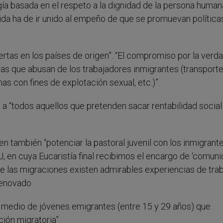
ía basada en el respeto a la dignidad de la persona human
ogida ha de ir unido al empeño de que se promuevan política
“puertas en los países de origen”. “El compromiso por la verd
as que abusan de los trabajadores inmigrantes (transport
as con fines de explotación sexual, etc.)”.
a “todos aquellos que pretenden sacar rentabilidad social
 también “potenciar la pastoral juvenil con los inmigrante
 en cuya Eucaristía final recibimos el encargo de ‘comuni
 de las migraciones existen admirables experiencias de tra
renovado
y medio de jóvenes emigrantes (entre 15 y 29 años) que
ción migratoria”.