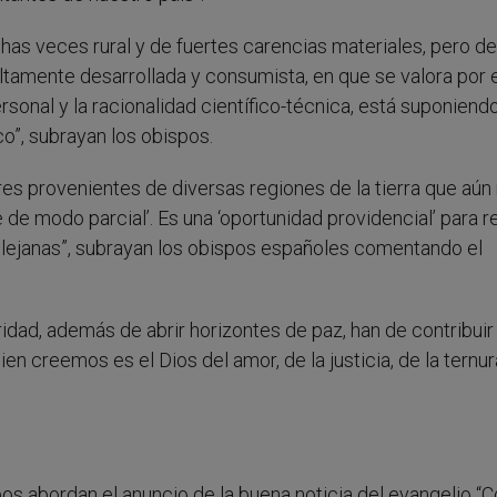
as veces rural y de fuertes carencias materiales, pero de
ltamente desarrollada y consumista, en que se valora por
ersonal y la racionalidad científico-técnica, está suponiend
o”, subrayan los obispos.
es provenientes de diversas regiones de la tierra que aún
e modo parcial’. Es una ‘oportunidad providencial’ para re
s lejanas”, subrayan los obispos españoles comentando el
ridad, además de abrir horizontes de paz, han de contribuir 
n creemos es el Dios del amor, de la justicia, de la ternur
s abordan el anuncio de la buena noticia del evangelio “C