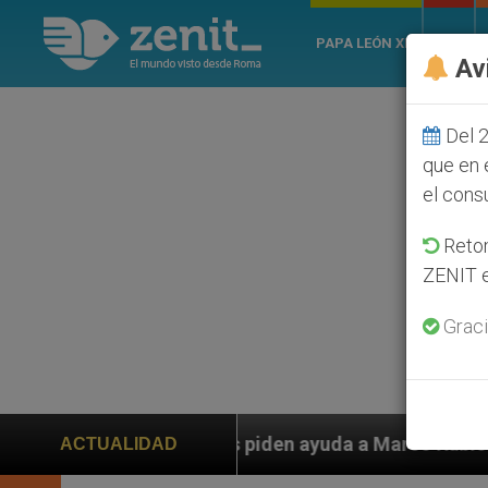
PAPA LEÓN XIV
ROMA
Av
Del 2
que en 
el cons
Retom
ZENIT e
Graci
os piden ayuda a Marco Rubio ante persecución de colo
ACTUALIDAD