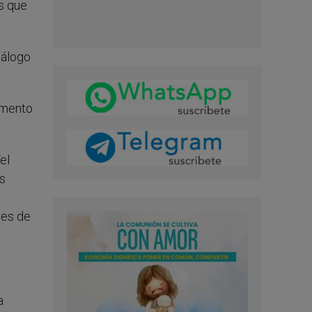
es que
iálogo
emento
el
ís
tes de
a