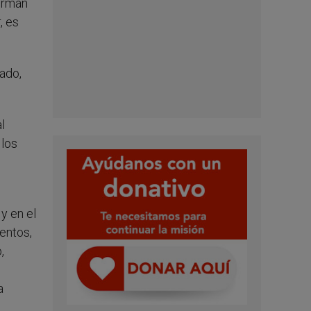
firman
, es
ado,
l
 los
y en el
entos,
,
a