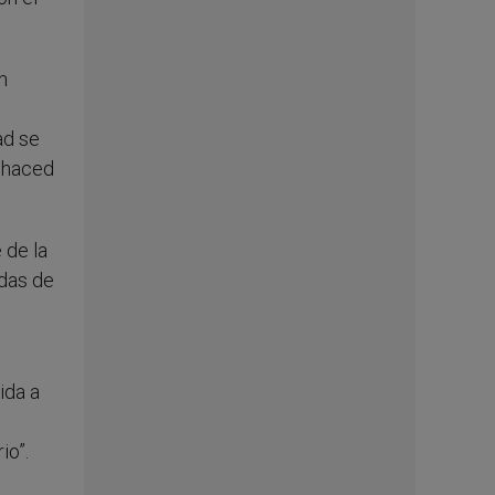
n
ad se
y haced
 de la
adas de
ida a
io”.