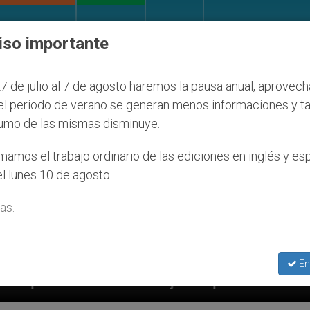
IGLESIA Y MUNDO
DOCUMENTOS
DONATIVOS
iso importante
7 de julio al 7 de agosto haremos la pausa anual, aprovec
el periodo de verano se generan menos informaciones y t
umo de las mismas disminuye.
amos el trabajo ordinario de las ediciones en inglés y es
l lunes 10 de agosto.
as.
En
nos judíos que afecta a cristianos (y no sólo) en Tie