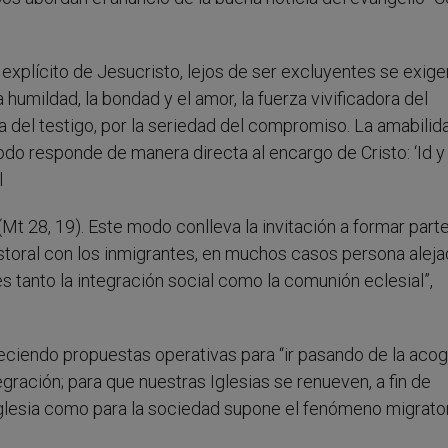
o explícito de Jesucristo, lejos de ser excluyentes se exige
umildad, la bondad y el amor, la fuerza vivificadora del
da del testigo, por la seriedad del compromiso. La amabilid
odo responde de manera directa al encargo de Cristo: ‘Id 
l
(Mt 28, 19). Este modo conlleva la invitación a formar parte
astoral con los inmigrantes, en muchos casos persona alej
s tanto la integración social como la comunión eclesial”,
ciendo propuestas operativas para “ir pasando de la acog
egración; para que nuestras Iglesias se renueven, a fin de
Iglesia como para la sociedad supone el fenómeno migrator