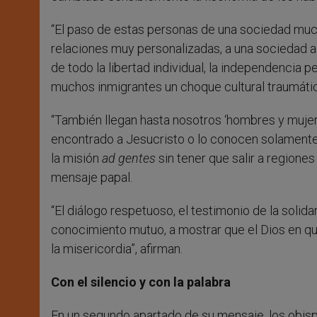
“El paso de estas personas de una sociedad much
relaciones muy personalizadas, a una sociedad a
de todo la libertad individual, la independencia p
muchos inmigrantes un choque cultural traumátic
“También llegan hasta nosotros ‘hombres y mujer
encontrado a Jesucristo o lo conocen solamente d
la misión
ad gentes
sin tener que salir a regione
mensaje papal.
“El diálogo respetuoso, el testimonio de la solida
conocimiento mutuo, a mostrar que el Dios en quie
la misericordia”, afirman.
Con el silencio y con la palabra
En un segundo apartado de su mensaje, los obispo