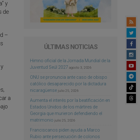
a” y
s de
ad –
es
ÚLTIMAS NOTICIAS
Himno oficial de la Jornada Mundial de la
 y
Juventud Seúl 2027
agosto 3, 2026
ONU se pronuncia ante caso de obispo
católico desaparecido por la dictadura
s,
nicaragüense
julio 25, 2026
car a
Aumenta el interés por la beatificación en
bajo
Estados Unidos de los mártires de
Georgia que murieron defendiendo el
matrimonio
julio 25, 2026
Franciscanos piden ayuda a Marco
Rubio ante persecución de colonos