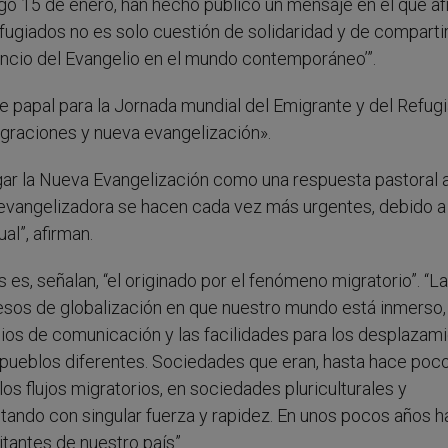
ngo 15 de enero, han hecho público un mensaje en el que a
fugiados no es solo cuestión de solidaridad y de compartir
uncio del Evangelio en el mundo contemporáneo’”.
papal para la Jornada mundial del Emigrante y del Refugi
igraciones y nueva evangelización».
gar la Nueva Evangelización como una respuesta pastoral a
n evangelizadora se hacen cada vez más urgentes, debido a
l”, afirman.
 es, señalan, “el originado por el fenómeno migratorio”. “La
esos de globalización en que nuestro mundo está inmerso, 
dios de comunicación y las facilidades para los desplazami
 pueblos diferentes. Sociedades que eran, hasta hace poco
os flujos migratorios, en sociedades pluriculturales y
tando con singular fuerza y rapidez. En unos pocos años h
tantes de nuestro país”.