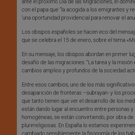
ante el próximo Día de las Migraciones, el domi
con el papa que “la acogida a los emigrantes y re
‘una oportunidad providencial para renovar el an
Los obispos españoles se hacen eco del mensaje 
que se celebra el 15 de enero, sobre el tema «M
En su mensaje, los obispos abordan en primer lu
desafío de las migraciones. “La tarea y la misió
cambios amplios y profundos de la sociedad actua
Entre esos cambios, uno de los más significativos
desaparición de fronteras –subrayan- y los proc
que tanto tienen que ver el desarrollo de los me
están dando lugar al encuentro entre personas y
homogéneas, se están convirtiendo, por obra de l
plurirreligiosas. En España lo estamos experimen
cambiado sensiblemente la fisonomía de los habi