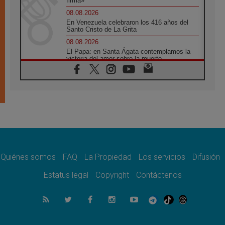
firma»
08.08.2026
En Venezuela celebraron los 416 años del
Santo Cristo de La Grita
08.08.2026
El Papa: en Santa Ágata contemplamos la
victoria del amor sobre la muerte
08.08.2026
León XIV visitará el Santuario de la Madre
del Buen Consejo de Genazzano
07.08.2026
Filipinas: el Vicariato Apostólico de Calapán
se convierte en diócesis
07.08.2026
Honduras: Los desplazados invisibles de una
crisis olvidada
Quiénes somos
FAQ
La Propiedad
Los servicios
Difusión
07.08.2026
Bokalic: "En Argentina el Papa León señalará
Estatus legal
Copyright
Contáctenos
el compromiso del cristiano"
07.08.2026
La matanza de niños en Gaza no cesa: 300
muertos en 300 días
07.08.2026