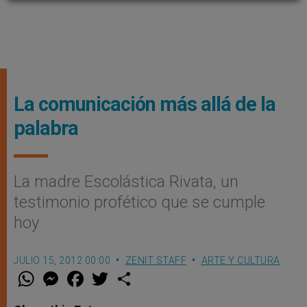
La comunicación más allá de la
palabra
La madre Escolástica Rivata, un
testimonio profético que se cumple
hoy
JULIO 15, 2012 00:00
ZENIT STAFF
ARTE Y CULTURA
W
M
F
T
S
h
e
a
w
h
a
s
c
i
a
t
s
e
t
r