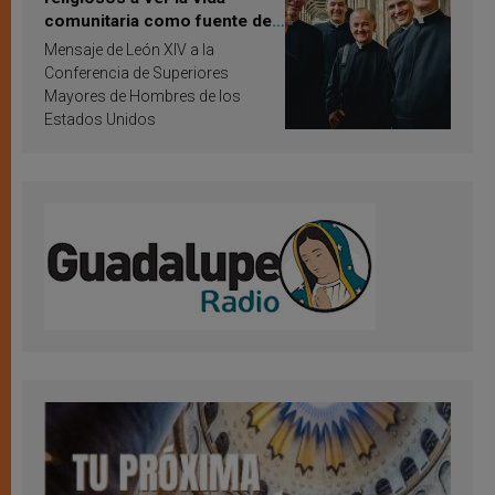
comunitaria como fuente de
inspiración y santificación
Mensaje de León XIV a la
Conferencia de Superiores
Mayores de Hombres de los
Estados Unidos