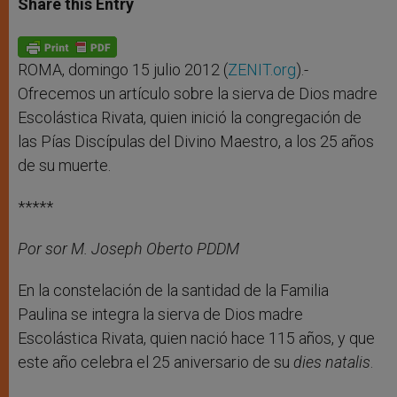
Share this Entry
s
e
b
t
e
A
n
o
e
p
g
o
r
p
e
k
r
ROMA, domingo 15 julio 2012 (
ZENIT.org
).-
Ofrecemos un artículo sobre la sierva de Dios madre
Escolástica Rivata, quien inició la congregación de
las Pías Discípulas del Divino Maestro, a los 25 años
de su muerte.
*****
Por sor
M. Joseph Oberto PDDM
En la constelación de la santidad de la Familia
Paulina se integra la sierva de Dios madre
Escolástica Rivata, quien nació hace 115 años, y que
este año celebra el 25 aniversario de su
dies natalis
.