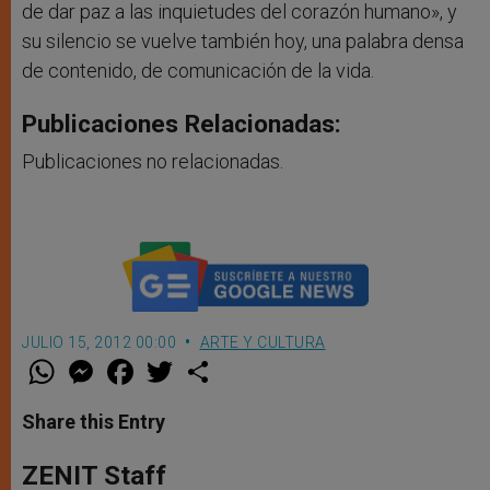
de dar paz a las inquietudes del corazón humano», y
su silencio se vuelve también hoy, una palabra densa
de contenido, de comunicación de la vida.
Publicaciones Relacionadas:
Publicaciones no relacionadas.
JULIO 15, 2012 00:00
ARTE Y CULTURA
W
M
F
T
S
h
e
a
w
h
a
s
c
i
a
t
s
e
t
r
Share this Entry
s
e
b
t
e
A
n
o
e
p
g
o
r
ZENIT Staff
p
e
k