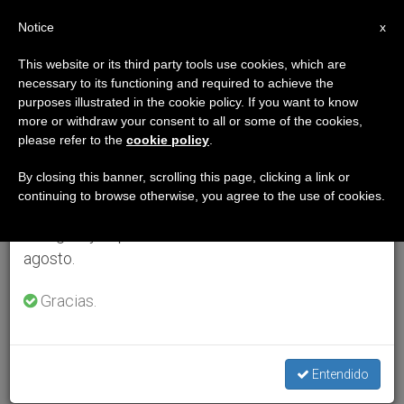
ES
Notice
×
x
Aviso importante
This website or its third party tools use cookies, which are
necessary to its functioning and required to achieve the
Del 27 de julio al 7 de agosto haremos la pausa
purposes illustrated in the cookie policy. If you want to know
anual, aprovechando que en el periodo de verano
more or withdraw your consent to all or some of the cookies,
please refer to the
cookie policy
.
se generan menos informaciones y también el
consumo de las mismas disminuye.
By closing this banner, scrolling this page, clicking a link or
continuing to browse otherwise, you agree to the use of cookies.
Retomamos el trabajo ordinario de las ediciones
en inglés y español de ZENIT el lunes 10 de
agosto.
Gracias.
Entendido