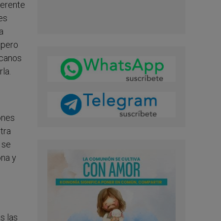
ferente
es
a
 pero
rcanos
la.
ones
tra
 se
ona y
s las