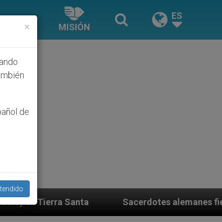
ES
×
MISIÓN
hando
ambién
pañol de
tendido
anta
Sacerdotes alemanes fieles al Papa contest