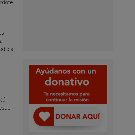
erdote
es
 a
edió a
eúl,
desde