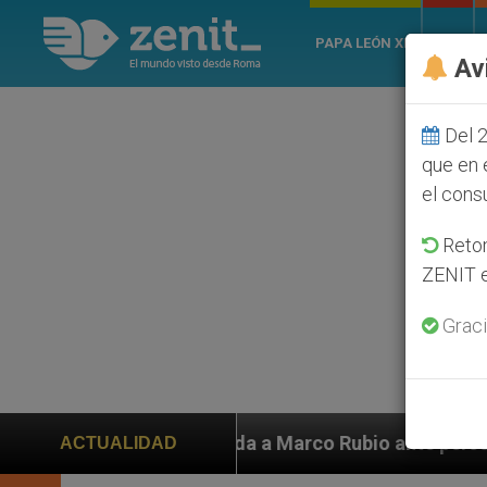
PAPA LEÓN XIV
ROMA
Av
Del 2
que en 
el cons
Retom
ZENIT e
Graci
den ayuda a Marco Rubio ante persecución de colonos j
ACTUALIDAD