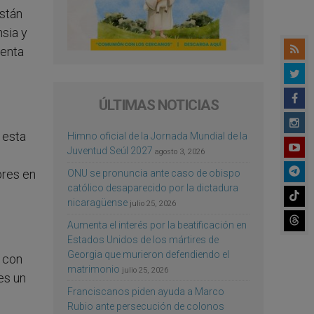
están
nsia y
menta
ÚLTIMAS NOTICIAS
 esta
Himno oficial de la Jornada Mundial de la
Juventud Seúl 2027
agosto 3, 2026
bres en
ONU se pronuncia ante caso de obispo
católico desaparecido por la dictadura
nicaragüense
julio 25, 2026
Aumenta el interés por la beatificación en
Estados Unidos de los mártires de
Georgia que murieron defendiendo el
a con
matrimonio
julio 25, 2026
es un
Franciscanos piden ayuda a Marco
Rubio ante persecución de colonos