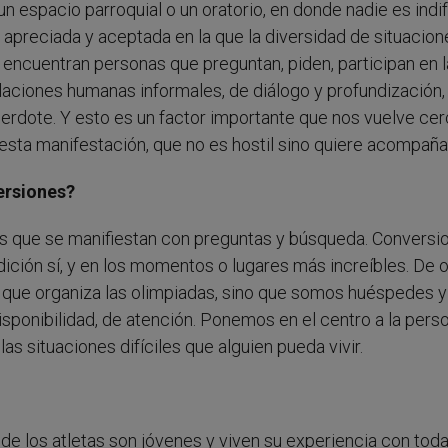
un espacio parroquial o un oratorio, en donde nadie es indi
y apreciada y aceptada en la que la diversidad de situacion
e encuentran personas que preguntan, piden, participan en l
laciones humanas informales, de diálogo y profundización,
sacerdote. Y esto es un factor importante que nos vuelve ce
 esta manifestación, que no es hostil sino quiere acompañar
ersiones?
ores que se manifiestan con preguntas y búsqueda. Conversi
ición sí, y en los momentos o lugares más increíbles. De o
a que organiza las olimpiadas, sino que somos huéspedes y
sponibilidad, de atención. Ponemos en el centro a la pers
s situaciones difíciles que alguien pueda vivir.
de los atletas son jóvenes y viven su experiencia con toda