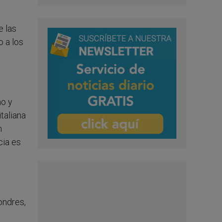
e las
o a los
mo y
italiana
n
cia es
ondres,