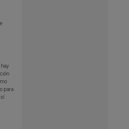
re
o hay
ación
como
to para
sí