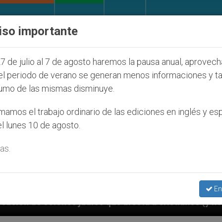
IGLESIA Y MUNDO
DOCUMENTOS
DONATIVOS
iso importante
7 de julio al 7 de agosto haremos la pausa anual, aprovec
el periodo de verano se generan menos informaciones y t
umo de las mismas disminuye.
amos el trabajo ordinario de las ediciones en inglés y es
l lunes 10 de agosto.
as.
En
udíos que afecta a cristianos (y no sólo) en Tierra S