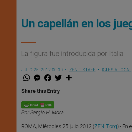
Un capellán en los ju
La figura fue introducida por Italia
JULIO 25, 2012 00:00
ZENIT STAFF
IGLESIA LOCAL
W
M
F
T
S
h
e
a
w
h
a
s
c
i
a
t
s
e
t
r
Share this Entry
s
e
b
t
e
A
n
o
e
p
g
o
r
p
e
k
Por Sergio H. Mora
r
ROMA, Miércoles 25 julio 2012 (
ZENIT.org
).- En