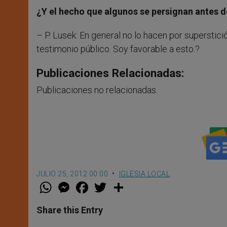
¿Y el hecho que algunos se persignan antes
– P. Lusek: En general no lo hacen por superstic
testimonio público. Soy favorable a esto.?
Publicaciones Relacionadas:
Publicaciones no relacionadas.
JULIO 25, 2012 00:00
IGLESIA LOCAL
W
M
F
T
S
h
e
a
w
h
a
s
c
i
a
t
s
e
t
r
Share this Entry
s
e
b
t
e
A
n
o
e