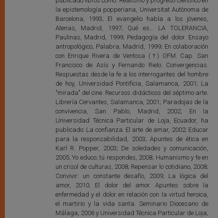
publicado libros como: Realismo y progreso científico en
la epistemología popperiana, Universitat Autònoma de
Barcelona, 1993; El evangelio habla a los jóvenes,
Atenas, Madrid, 1997; Qué es... LA TOLERANCIA,
Paulinas, Madrid, 1999; Pedagogía del dolor. Ensayo
antropológico, Palabra, Madrid, 1999; En colaboración
con Enrique Rivera de Ventosa (†) OFM. Cap. San
Francisco de Asís y Fernando Rielo: Convergencias.
Respuestas desde la fe a los interrogantes del hombre
de hoy, Universidad Pontificia, Salamanca, 2001; La
"mirada" del cine. Recursos didácticos del séptimo arte.
Librería Cervantes, Salamanca, 2001; Paradojas de la
convivencia, San Pablo, Madrid, 2002; En la
Universidad Técnica Particular de Loja, Ecuador, ha
publicado: La confianza. El arte de amar, 2002; Educar
para la responsabilidad, 2003; Apuntes de ética en
Karl R. Popper, 2003; De soledades y comunicación,
2005; Yo educo; tú respondes, 2008; Humanismo y fe en
un crisol de culturas, 2008; Repensar lo cotidiano, 2008;
Convivir: un constante desafío, 2009; La lógica del
amor, 2010; El dolor del amor. Apuntes sobre la
enfermedad y el dolor en relación con la virtud heroica,
el martirio y la vida santa. Seminario Diocesano de
Málaga, 2006 y Universidad Técnica Particular de Loja,