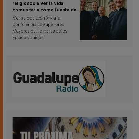
religiosos a ver la vida
comunitaria como fuente de
inspiración y santificación
Mensaje de León XIV a la
Conferencia de Superiores
Mayores de Hombres de los
Estados Unidos