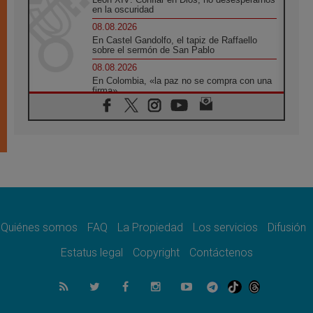
en la oscuridad
08.08.2026
En Castel Gandolfo, el tapiz de Raffaello
sobre el sermón de San Pablo
08.08.2026
En Colombia, «la paz no se compra con una
firma»
08.08.2026
En Venezuela celebraron los 416 años del
Santo Cristo de La Grita
08.08.2026
El Papa: en Santa Ágata contemplamos la
victoria del amor sobre la muerte
08.08.2026
León XIV visitará el Santuario de la Madre
del Buen Consejo de Genazzano
Quiénes somos
FAQ
La Propiedad
Los servicios
Difusión
07.08.2026
Filipinas: el Vicariato Apostólico de Calapán
Estatus legal
Copyright
Contáctenos
se convierte en diócesis
07.08.2026
Honduras: Los desplazados invisibles de una
crisis olvidada
07.08.2026