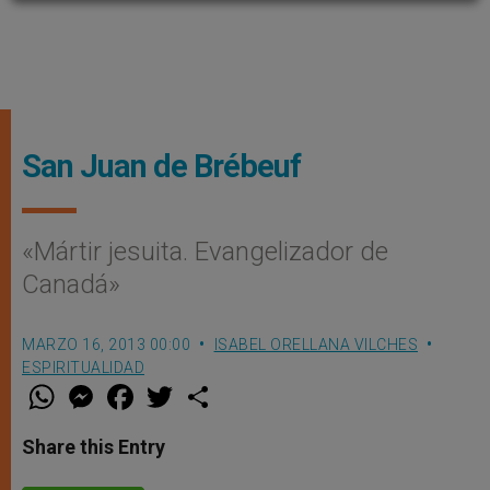
San Juan de Brébeuf
«Mártir jesuita. Evangelizador de
Canadá»
MARZO 16, 2013 00:00
ISABEL ORELLANA VILCHES
ESPIRITUALIDAD
W
M
F
T
S
h
e
a
w
h
a
s
c
i
a
t
s
e
t
r
Share this Entry
s
e
b
t
e
A
n
o
e