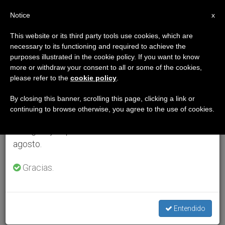
ES
Notice
×
x
Aviso importante
This website or its third party tools use cookies, which are
necessary to its functioning and required to achieve the
Del 27 de julio al 7 de agosto haremos la pausa
purposes illustrated in the cookie policy. If you want to know
anual, aprovechando que en el periodo de verano
more or withdraw your consent to all or some of the cookies,
please refer to the
cookie policy
.
se generan menos informaciones y también el
consumo de las mismas disminuye.
By closing this banner, scrolling this page, clicking a link or
continuing to browse otherwise, you agree to the use of cookies.
Retomamos el trabajo ordinario de las ediciones
en inglés y español de ZENIT el lunes 10 de
agosto.
Gracias.
Entendido