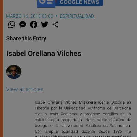
MARZO 16, 2013 00:00
ESPIRITUALIDAD
W
M
F
T
S
h
e
a
w
h
a
s
c
i
a
t
s
e
t
r
Share this Entry
s
e
b
t
e
A
n
o
e
p
g
o
r
Isabel Orellana Vilches
p
e
k
r
View all articles
Isabel Orellana Vilches Misionera idente. Doctora en
Filosofía por la Universidad Autónoma de Barcelona
con la tesis Realismo y progreso científico en la
epistemología popperiana. Ha cursado estudios de
teología en la Universidad Pontificia de Salamanca.
Con amplia actividad docente desde 1986, ha