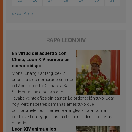
25
26
27
28
29
30
31
« Feb
Abr »
PAPA LEÓN XIV
En virtud del acuerdo con
China, León XIV nombra un
nuevo obispo
Mons. Chang Yanfeng, de 42
años, ha sido nombrado en virtud
del Acuerdo entre China y la Santa
Sede para una diócesis que
llevaba veinte años sin pastor. La ordenación tuvo lugar
hoy. Pero hace tres semanas antes tuvo que
comprometer públicamente a la Iglesia local con la
controvertida ley que busca eliminar la identidad de las
minorías.
León XIV anima a los