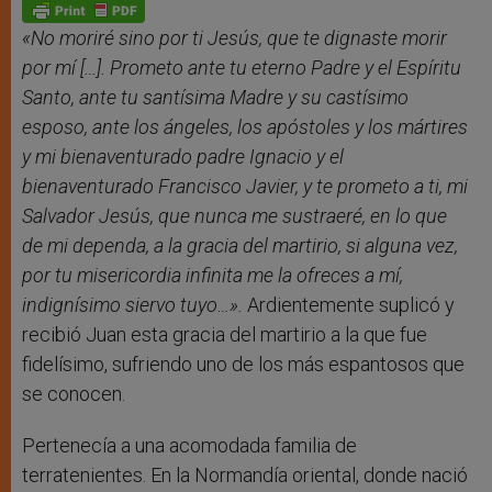
p
g
o
r
p
e
k
r
«No moriré sino por ti Jesús, que te dignaste morir
por mí
[…]
. Prometo ante tu eterno Padre y el Espíritu
Santo, ante tu santísima Madre y su castísimo
esposo, ante los ángeles, los apóstoles y los mártires
y mi bienaventurado padre Ignacio y el
bienaventurado Francisco Javier, y te prometo a ti, mi
Salvador Jesús, que nunca me sustraeré, en lo que
de mi dependa, a la gracia del martirio, si alguna vez,
por tu misericordia infinita me la ofreces a mí,
indignísimo siervo tuyo…».
Ardientemente suplicó y
recibió Juan esta gracia del martirio a la que fue
fidelísimo, sufriendo uno de los más espantosos que
se conocen.
Pertenecía a una acomodada familia de
terratenientes. En la Normandía oriental, donde nació