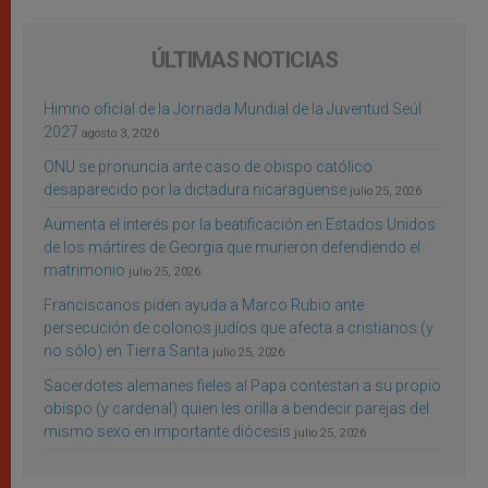
ÚLTIMAS NOTICIAS
Himno oficial de la Jornada Mundial de la Juventud Seúl
2027
agosto 3, 2026
ONU se pronuncia ante caso de obispo católico
desaparecido por la dictadura nicaragüense
julio 25, 2026
Aumenta el interés por la beatificación en Estados Unidos
de los mártires de Georgia que murieron defendiendo el
matrimonio
julio 25, 2026
Franciscanos piden ayuda a Marco Rubio ante
persecución de colonos judíos que afecta a cristianos (y
no sólo) en Tierra Santa
julio 25, 2026
Sacerdotes alemanes fieles al Papa contestan a su propio
obispo (y cardenal) quien les orilla a bendecir parejas del
mismo sexo en importante diócesis
julio 25, 2026