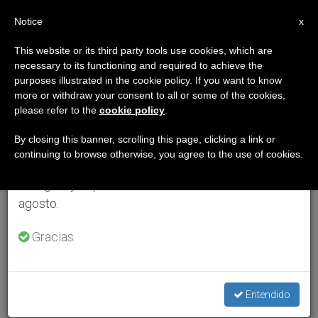
ES
Notice
×
x
Aviso importante
This website or its third party tools use cookies, which are
necessary to its functioning and required to achieve the
Del 27 de julio al 7 de agosto haremos la pausa
purposes illustrated in the cookie policy. If you want to know
anual, aprovechando que en el periodo de verano
more or withdraw your consent to all or some of the cookies,
please refer to the
cookie policy
.
se generan menos informaciones y también el
consumo de las mismas disminuye.
By closing this banner, scrolling this page, clicking a link or
continuing to browse otherwise, you agree to the use of cookies.
Retomamos el trabajo ordinario de las ediciones
en inglés y español de ZENIT el lunes 10 de
agosto.
Gracias.
Entendido