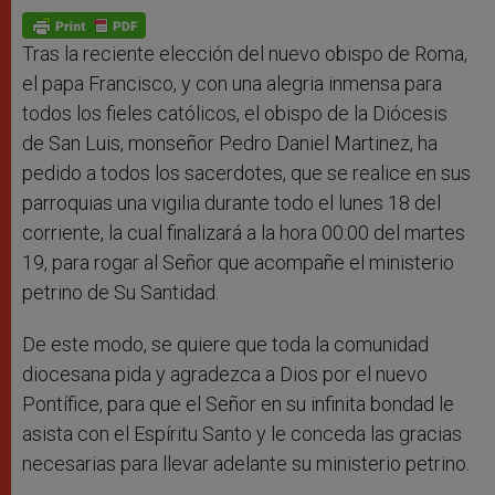
A
n
o
e
p
g
o
r
p
e
k
r
Tras la reciente elección del nuevo obispo de Roma,
el papa Francisco, y con una alegria inmensa para
todos los fieles católicos, el obispo de la Diócesis
de San Luis, monseñor Pedro Daniel Martinez, ha
pedido a todos los sacerdotes, que se realice en sus
parroquias una vigilia durante todo el lunes 18 del
corriente, la cual finalizará a la hora 00:00 del martes
19, para rogar al Señor que acompañe el ministerio
petrino de Su Santidad.
De este modo, se quiere que toda la comunidad
diocesana pida y agradezca a Dios por el nuevo
Pontífice, para que el Señor en su infinita bondad le
asista con el Espíritu Santo y le conceda las gracias
necesarias para llevar adelante su ministerio petrino.