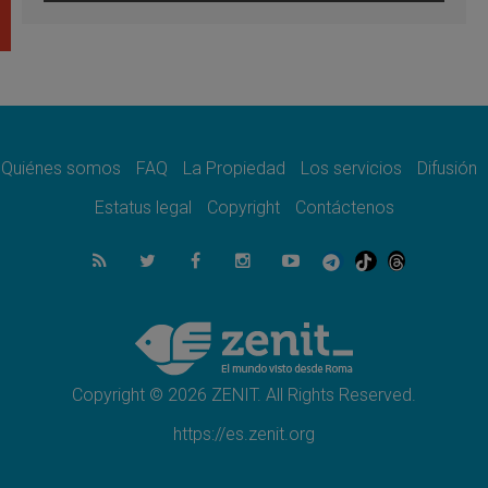
La visita del Papa a Perú será un tiempo de
gracia reconciliación y esperanza
06.08.2026
Cardenal Rossi: "La llegada del Papa León a
Argentina es un homenaje a Francisco"
06.08.2026
En Asís, León XIV invita a los jóvenes a
«construir la civilización del amor»
Quiénes somos
FAQ
La Propiedad
Los servicios
Difusión
05.08.2026
El cardenal Parolin en México: Toda la
Estatus legal
Copyright
Contáctenos
sociedad necesita el mensaje del Evangelio
05.08.2026
Santa María la Mayor, Makrickas: La gracia
de Dios desciende sobre el mundo
05.08.2026
Cristianos y confucianos: Respeto y
sabiduría para afrontar los urgentes desafíos
de hoy
Copyright © 2026 ZENIT. All Rights Reserved.
https://es.zenit.org