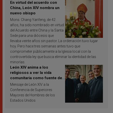
En virtud del acuerdo con
China, León XIV nombra un
nuevo obispo
Mons. Chang Yanfeng, de 42
años, ha sido nombrado en virtud
del Acuerdo entre China y la Santa
Sede para una diócesis que
llevaba veinte años sin pastor. La ordenación tuvo lugar
hoy. Pero hace tres semanas antes tuvo que
comprometer públicamente a la Iglesia local con la
controvertida ley que busca eliminar la identidad de las
minorías.
León XIV anima a los
religiosos a ver la vida
comunitaria como fuente de
inspiración y santificación
Mensaje de León XIV a la
Conferencia de Superiores
Mayores de Hombres de los
Estados Unidos