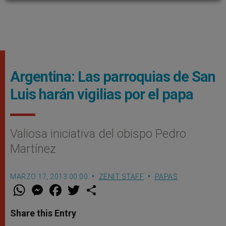
Argentina: Las parroquias de San
Luis harán vigilias por el papa
Valiosa iniciativa del obispo Pedro
Martínez
MARZO 17, 2013 00:00
ZENIT STAFF
PAPAS
W
M
F
T
S
h
e
a
w
h
a
s
c
i
a
t
s
e
t
r
Share this Entry
s
e
b
t
e