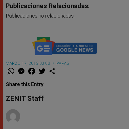
Publicaciones Relacionadas:
Publicaciones no relacionadas.
MARZO 17, 2013 00:00
PAPAS
W
M
F
T
S
h
e
a
w
h
a
s
c
i
a
t
s
e
t
r
Share this Entry
s
e
b
t
e
A
n
o
e
p
g
o
r
ZENIT Staff
p
e
k
r