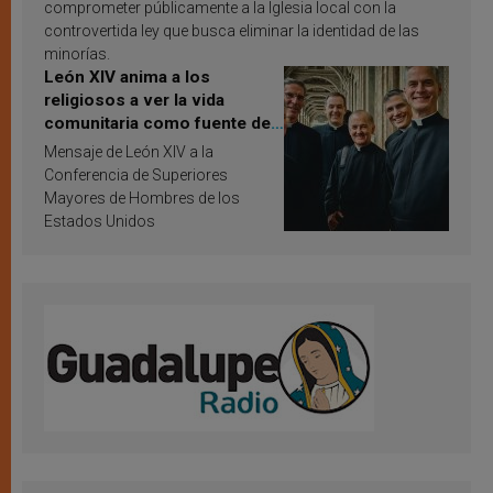
comprometer públicamente a la Iglesia local con la
controvertida ley que busca eliminar la identidad de las
minorías.
León XIV anima a los
religiosos a ver la vida
comunitaria como fuente de
inspiración y santificación
Mensaje de León XIV a la
Conferencia de Superiores
Mayores de Hombres de los
Estados Unidos