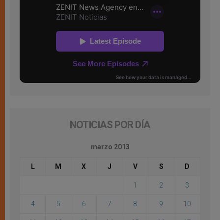
NOTICIAS POR DÍA
marzo 2013
L
M
X
J
V
S
D
1
2
3
4
5
6
7
8
9
10