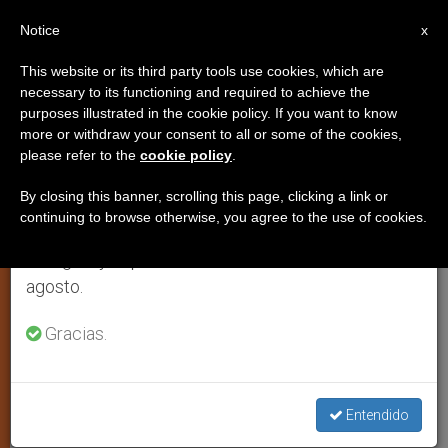
ES
Notice
×
x
Aviso importante
This website or its third party tools use cookies, which are
necessary to its functioning and required to achieve the
Del 27 de julio al 7 de agosto haremos la pausa
purposes illustrated in the cookie policy. If you want to know
Monseñor Moronta:
anual, aprovechando que en el periodo de verano
more or withdraw your consent to all or some of the cookies,
please refer to the
cookie policy
.
se generan menos informaciones y también el
reconocemos en el Crucificado al
consumo de las mismas disminuye.
Redentor del mundo
By closing this banner, scrolling this page, clicking a link or
continuing to browse otherwise, you agree to the use of cookies.
Retomamos el trabajo ordinario de las ediciones
en inglés y español de ZENIT el lunes 10 de
El obispo venezolano afirmó que
agosto.
Jesucristo no fue un líder
Gracias.
aparentemente fracasado
MARZO 30, 2013 00:00
ZENIT STAFF
IGLESIA LOCAL
W
M
F
T
S
Entendido
h
e
a
w
h
a
s
c
i
a