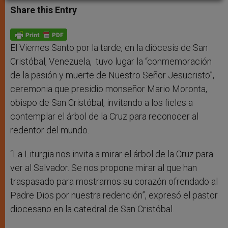
t
s
e
t
r
Share this Entry
s
e
b
t
e
A
n
o
e
p
g
o
r
p
e
k
r
El Viernes Santo por la tarde, en la diócesis de San
Cristóbal, Venezuela, tuvo lugar la “conmemoración
de la pasión y muerte de Nuestro Señor Jesucristo”,
ceremonia que presidio monseñor Mario Moronta,
obispo de San Cristóbal, invitando a los fieles a
contemplar el árbol de la Cruz para reconocer al
redentor del mundo.
“La Liturgia nos invita a mirar el árbol de la Cruz para
ver al Salvador. Se nos propone mirar al que han
traspasado para mostrarnos su corazón ofrendado al
Padre Dios por nuestra redención”, expresó el pastor
diocesano en la catedral de San Cristóbal.