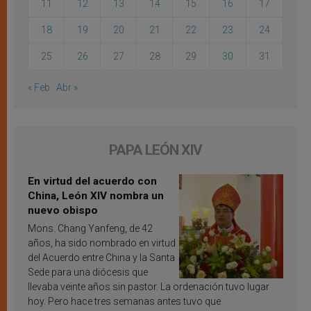
11
12
13
14
15
16
17
18
19
20
21
22
23
24
25
26
27
28
29
30
31
« Feb
Abr »
PAPA LEÓN XIV
En virtud del acuerdo con
China, León XIV nombra un
nuevo obispo
Mons. Chang Yanfeng, de 42
años, ha sido nombrado en virtud
del Acuerdo entre China y la Santa
Sede para una diócesis que
llevaba veinte años sin pastor. La ordenación tuvo lugar
hoy. Pero hace tres semanas antes tuvo que