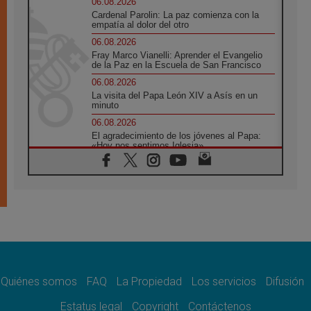
06.08.2026
Cardenal Parolin: La paz comienza con la
empatía al dolor del otro
06.08.2026
Fray Marco Vianelli: Aprender el Evangelio
de la Paz en la Escuela de San Francisco
06.08.2026
La visita del Papa León XIV a Asís en un
minuto
06.08.2026
El agradecimiento de los jóvenes al Papa:
«Hoy nos sentimos Iglesia»
06.08.2026
Líbano: Reanudan los coloquios en Roma en
medio de tensiones y ataques en el sur del
país
06.08.2026
Hiroshima y Nagasaki, 81 años después.
Comienzan "Diez Días Oración por la Paz"
06.08.2026
Pizzaballa en Asís: los cristianos quieren
paz
Quiénes somos
FAQ
La Propiedad
Los servicios
Difusión
06.08.2026
Estatus legal
Copyright
Contáctenos
Sturla: La visita de León XIV será una buena