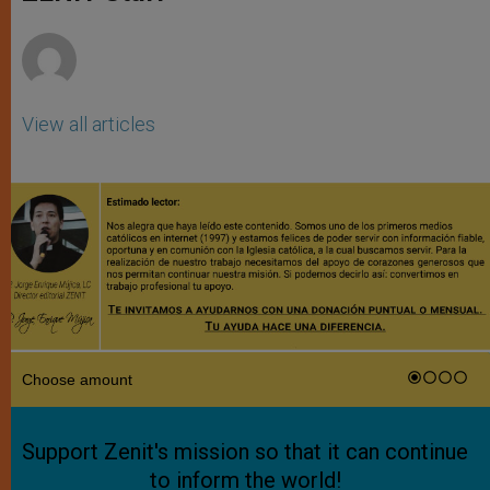
p
e
k
r
View all articles