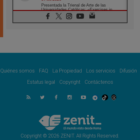
Presentada la Trienal de Arte de las
Universidades Católicas: «Exercises in
Empathy»
07.08.2026
Fortunatus Nwachukwu: la comunicación
como misión al servicio del Evangelio
07.08.2026
SIGNIS 2026, dar voz a las religiosas en el
espacio público
07.08.2026
Lanzan un proyecto de empoderamiento
digital para mujeres líderes en África
Quiénes somos
FAQ
La Propiedad
Los servicios
Difusión
07.08.2026
Estatus legal
Copyright
Contáctenos
Programa oficial del Viaje Apostólico del
Papa León XIV a Francia
07.08.2026
Obispos de Ecuador: El bien de las familias
no admite premuras legislativas
06.08.2026
Cardenal Parolin: La paz comienza con la
empatía al dolor del otro
Copyright © 2026 ZENIT. All Rights Reserved.