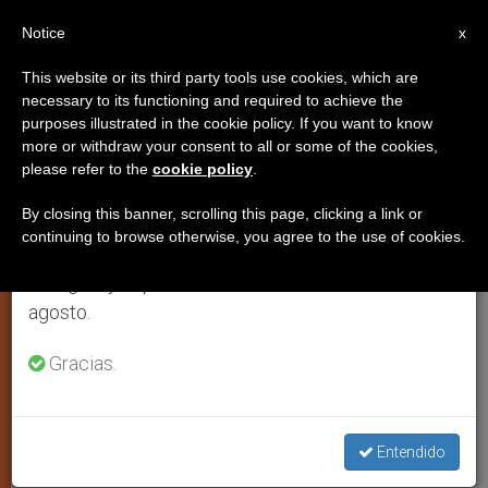
ES
Notice
×
x
Aviso importante
This website or its third party tools use cookies, which are
necessary to its functioning and required to achieve the
Del 27 de julio al 7 de agosto haremos la pausa
purposes illustrated in the cookie policy. If you want to know
La voz de la Iglesia en la
anual, aprovechando que en el periodo de verano
more or withdraw your consent to all or some of the cookies,
please refer to the
cookie policy
.
se generan menos informaciones y también el
sociedad
consumo de las mismas disminuye.
By closing this banner, scrolling this page, clicking a link or
continuing to browse otherwise, you agree to the use of cookies.
Retomamos el trabajo ordinario de las ediciones
Mensaje de la Conferencia de los
en inglés y español de ZENIT el lunes 10 de
obispos suizos para el 1 de agosto
agosto.
2013
Gracias.
AGOSTO 01, 2013 00:00
ZENIT STAFF
TESTIMONIOS
W
M
F
T
S
h
e
a
w
h
a
s
c
i
a
Entendido
t
s
e
t
r
Share this Entry
s
e
b
t
e