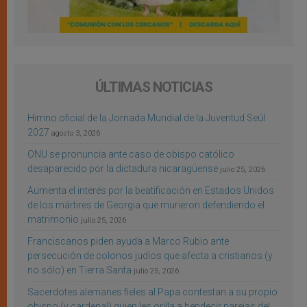
ÚLTIMAS NOTICIAS
Himno oficial de la Jornada Mundial de la Juventud Seúl
2027
agosto 3, 2026
ONU se pronuncia ante caso de obispo católico
desaparecido por la dictadura nicaragüense
julio 25, 2026
Aumenta el interés por la beatificación en Estados Unidos
de los mártires de Georgia que murieron defendiendo el
matrimonio
julio 25, 2026
Franciscanos piden ayuda a Marco Rubio ante
persecución de colonos judíos que afecta a cristianos (y
no sólo) en Tierra Santa
julio 25, 2026
Sacerdotes alemanes fieles al Papa contestan a su propio
obispo (y cardenal) quien les orilla a bendecir parejas del