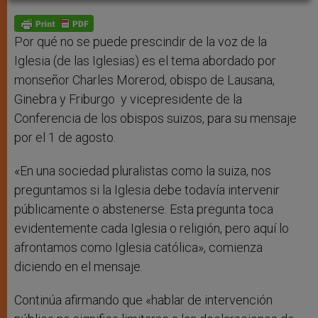
A
n
o
e
p
g
o
r
p
e
k
r
Por qué no se puede prescindir de la voz de la
Iglesia (de las Iglesias) es el tema abordado por
monseñor Charles Morerod, obispo de Lausana,
Ginebra y Friburgo y vicepresidente de la
Conferencia de los obispos suizos, para su mensaje
por el 1 de agosto.
«En una sociedad pluralistas como la suiza, nos
preguntamos si la Iglesia debe todavía intervenir
públicamente o abstenerse. Esta pregunta toca
evidentemente cada Iglesia o religión, pero aquí lo
afrontamos como Iglesia católica», comienza
diciendo en el mensaje.
Continúa afirmando que «hablar de intervención