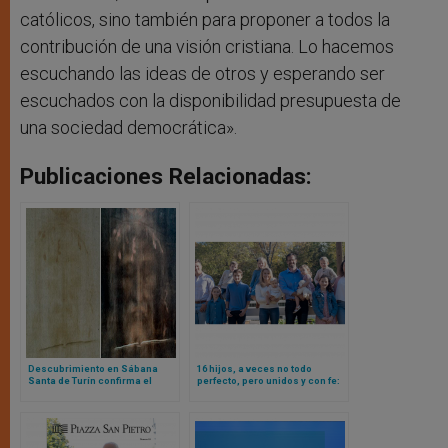
católicos, sino también para proponer a todos la
contribución de una visión cristiana. Lo hacemos
escuchando las ideas de otros y esperando ser
escuchados con la disponibilidad presupuesta de
una sociedad democrática».
Publicaciones Relacionadas:
Descubrimiento en Sábana
16 hijos, a veces no todo
Santa de Turín confirma el
perfecto, pero unidos y con fe:
estallido de energía radiante
la historia de un matrimonio
en la Resurrección
influencer