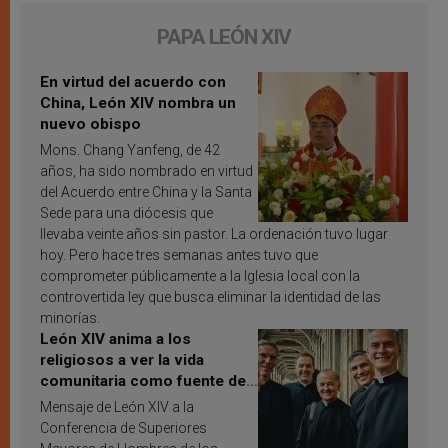
PAPA LEÓN XIV
En virtud del acuerdo con
China, León XIV nombra un
nuevo obispo
Mons. Chang Yanfeng, de 42
años, ha sido nombrado en virtud
del Acuerdo entre China y la Santa
Sede para una diócesis que
llevaba veinte años sin pastor. La ordenación tuvo lugar
hoy. Pero hace tres semanas antes tuvo que
comprometer públicamente a la Iglesia local con la
controvertida ley que busca eliminar la identidad de las
minorías.
León XIV anima a los
religiosos a ver la vida
comunitaria como fuente de
inspiración y santificación
Mensaje de León XIV a la
Conferencia de Superiores