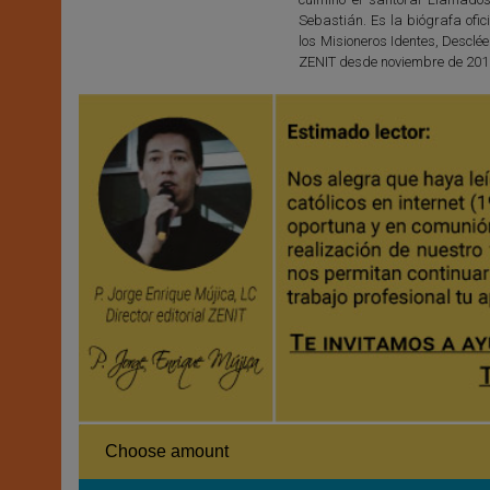
Sebastián. Es la biógrafa ofic
los Misioneros Identes, Desclée
ZENIT desde noviembre de 201