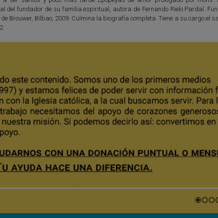
ial del fundador de su familia espiritual, autora de Fernando Rielo Pardal. F
 de Brouwer, Bilbao, 2009. Culmina la biografía completa. Tiene a su cargo el s
2.