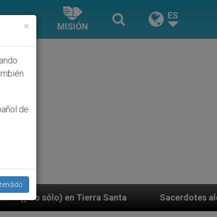
ES
×
MISIÓN
hando
ambién
pañol de
tendido
ra Santa
Sacerdotes alemanes fieles al Papa co