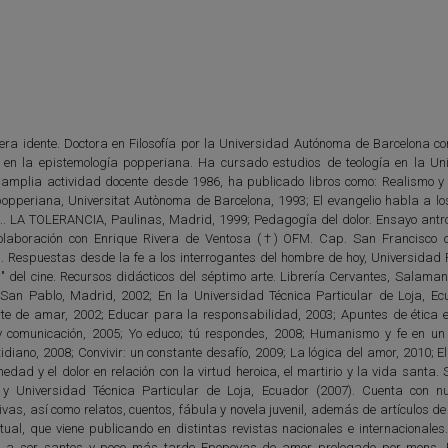
era idente. Doctora en Filosofía por la Universidad Autónoma de Barcelona con
co en la epistemología popperiana. Ha cursado estudios de teología en la Un
 amplia actividad docente desde 1986, ha publicado libros como: Realismo y
 popperiana, Universitat Autònoma de Barcelona, 1993; El evangelio habla a lo
.. LA TOLERANCIA, Paulinas, Madrid, 1999; Pedagogía del dolor. Ensayo antro
olaboración con Enrique Rivera de Ventosa (†) OFM. Cap. San Francisco 
 Respuestas desde la fe a los interrogantes del hombre de hoy, Universidad Po
del cine. Recursos didácticos del séptimo arte. Librería Cervantes, Salaman
 San Pablo, Madrid, 2002; En la Universidad Técnica Particular de Loja, Ec
rte de amar, 2002; Educar para la responsabilidad, 2003; Apuntes de ética e
 comunicación, 2005; Yo educo; tú respondes, 2008; Humanismo y fe en un 
idiano, 2008; Convivir: un constante desafío, 2009; La lógica del amor, 2010; El
dad y el dolor en relación con la virtud heroica, el martirio y la vida santa.
y Universidad Técnica Particular de Loja, Ecuador (2007). Cuenta con 
ivas, así como relatos, cuentos, fábula y novela juvenil, además de artículos d
itual, que viene publicando en distintas revistas nacionales e internacionale
os a ser santos y poco más tarde Epopeyas de amor prologado por mons.