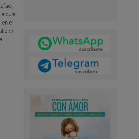
afael,
la bula
 en el
alló en
a