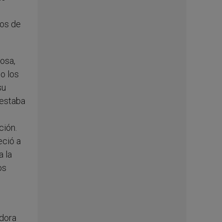
tos de
osa,
o los
su
 estaba
ción.
eció a
a la
os
adora