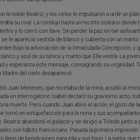
n la noble Beatriz, y los celos le impulsaron a urdir un plan
aba su rival. La condujo hasta un recinto solitario donde 
entro y lo cerró con llave. Sin perder la paz en tan asfixian
 se le apareció vestida de blanco y cubierta con un manto 
orden bajo la advocación de la Inmaculada Concepción, y q
blanco y azul de su túnica y manto que Ella vestía. La joven
d y esperanza este mensaje, consagrando su virginidad. T
a Madre del cielo desapareció.
 tío Juan Meneses, que recelaba de la reina, acudió al mon
ada en interrogatorio Isabel declaró su gravísimo acto; to
ría muerto. Pero cuando Juan abrió el arcón, el gozo de la
e tornó en estupefacción para la reina y sus acompañantes
 Beatriz abandonó el palacio y se dirigió a Toledo junto a
railes con hábito franciscano. Pasada la primera impresión
o lleno de bendiciones para ella y sus hijos. La santa, que 