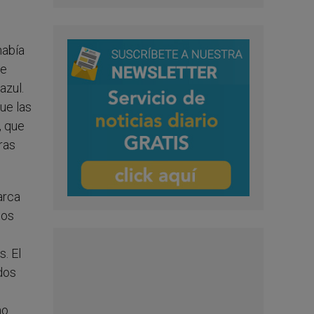
había
te
azul.
ue las
, que
ras
arca
dos
. El
 dos
no