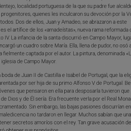
ntejo, localidad portuguesa de la que su padre fue alcald
progenitores, quienes les inculcaron su devoción por la V
 todos. Dos de ellos, Juan y Amadeo, se abrazaron a este
es el artífice de los «amadeístas», nueva rama reformada 
IV. La infancia de la santa discurrió en Campo Mayor, luga
ncargó un cuadro sobre María. Ella, llena de pudor, no osó a
ia fielmente captada por el autor. La pintura, denominada «
a iglesia de Campo Mayor.
 boda de Juan II de Castilla e Isabel de Portugal, que la eli
ntada por ser hija de su primo Alfonso V de Portugal. Bea
jóvenes que pensaron en ella para desposarla tuvieron que
 de Dios y de Él sería. Era frecuente verla por el Real Mona
cramentado. Sin embargo, las bajas pasiones discurrían en
la maledicencia no tardaron en llegar. Muchos sabían que un
ntener secretos amoríos con el rey. Tan grave acusación d
ró obtener sus propósitos.