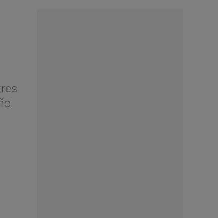
tres
año