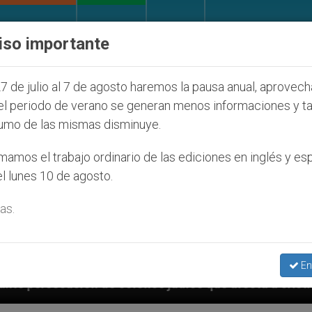
IGLESIA Y MUNDO
DOCUMENTOS
DONATIVOS
iso importante
7 de julio al 7 de agosto haremos la pausa anual, aprovec
el periodo de verano se generan menos informaciones y t
umo de las mismas disminuye.
amos el trabajo ordinario de las ediciones en inglés y es
l lunes 10 de agosto.
as.
En
os judíos que afecta a cristianos (y no sólo) en Tier