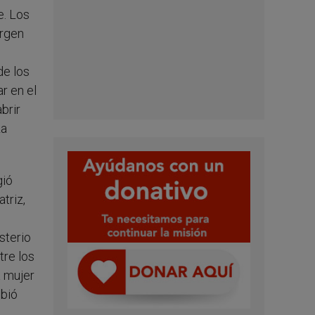
e. Los
irgen
de los
r en el
brir
La
gió
triz,
sterio
tre los
a mujer
ebió