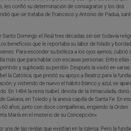
 les confió su determinación de consagrarse y los dos
endió que se trataba de Francisco y Antonio de Padua, san
 Santo Domingo el Real tres décadas sin ser todavía religi
os beneficios que le reportaba su labor de hilado y bordad
 bienes. Para esconder su belleza a los ojos ajenos, cubrió 
día más que para hablar con escasas personas. Entre ellas
rrepentido y suplicado su perdón. Después la visitó en varias
abel la Católica, que prestó su apoyo a Beatriz para la funda
ción, y vistiendo de nuevo el hábito blanco y azul, se apar
do. En 1484 la reina Isabel, devota de la Inmaculada, donó 
de Galiana, en Toledo y la anexa capilla de Santa Fe. En es
ya 60 años, junto con doce compañeras, erigiendo la Orden
anta María en el misterio de su Concepción».
r una de las reglas que existían en la Iglesia. Pero la fund