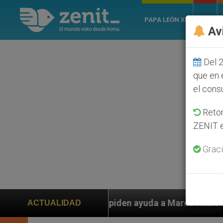
PAPA LEÓN XIV
ROMA
Av
Del 2
que en 
el cons
Retom
ZENIT e
Graci
s piden ayuda a Marco Rubio ante persecución de colon
ACTUALIDAD