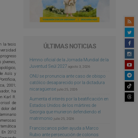
 la tesis
ÚLTIMAS NOTICIAS
iversidad
 progreso
Himno oficial de la Jornada Mundial de la
s jóvenes,
Juventud Seúl 2027
agosto 3, 2026
pológico,
de Asís y
ONU se pronuncia ante caso de obispo
ntificia,
católico desaparecido por la dictadura
ca, 2001;
nicaragüense
julio 25, 2026
uador, ha
n Karl R.
Aumenta el interés por la beatificación en
crisol de
Estados Unidos de los mártires de
 dolor del
Georgia que murieron defendiendo el
 Seminario
matrimonio
julio 25, 2026
numerosas
e temática
Franciscanos piden ayuda a Marco
s. En 2012
Rubio ante persecución de colonos
 Fernando