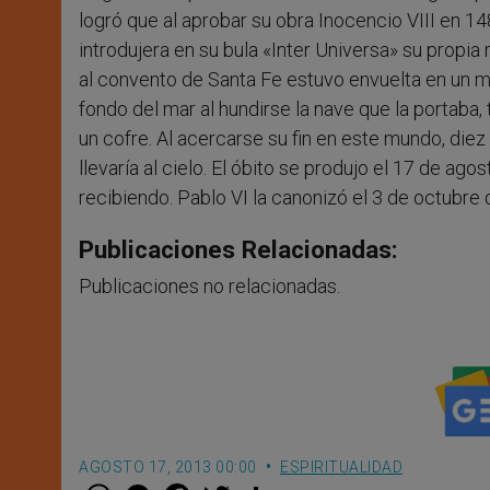
logró que al aprobar su obra Inocencio VIII en 1
introdujera en su bula «Inter Universa» su propia r
al convento de Santa Fe estuvo envuelta en un mi
fondo del mar al hundirse la nave que la portaba, t
un cofre. Al acercarse su fin en este mundo, diez 
llevaría al cielo. El óbito se produjo el 17 de ag
recibiendo. Pablo VI la canonizó el 3 de octubre
Publicaciones Relacionadas:
Publicaciones no relacionadas.
AGOSTO 17, 2013 00:00
ESPIRITUALIDAD
W
M
F
T
S