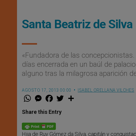
Santa Beatriz de Silva
«Fundadora de las concepcionistas. 
días encerrada en un baúl de palacio
alguno tras la milagrosa aparición d
AGOSTO 17, 2013 00:00
ISABEL ORELLANA VILCHES
W
M
F
T
S
h
e
a
w
h
a
s
c
i
a
t
s
e
t
r
Share this Entry
s
e
b
t
e
A
n
o
e
p
g
o
r
p
e
k
Hija de Ruy Gómez da Silva, capitán y conquista
r