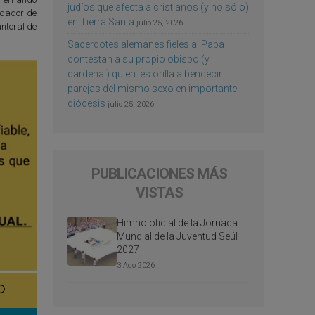
judíos que afecta a cristianos (y no sólo)
undador de
en Tierra Santa
julio 25, 2026
antoral de
Sacerdotes alemanes fieles al Papa
contestan a su propio obispo (y
cardenal) quien les orilla a bendecir
parejas del mismo sexo en importante
diócesis
julio 25, 2026
PUBLICACIONES MÁS
VISTAS
Himno oficial de la Jornada
Mundial de la Juventud Seúl
2027
3 Ago 2026