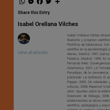
h
e
a
w
h
a
s
c
i
a
t
s
e
t
r
Share this Entry
s
e
b
t
e
A
n
o
e
p
g
o
r
Isabel Orellana Vilches
p
e
k
r
Isabel Orellana Vilches Mision
Realismo y progreso científi
Pontificia de Salamanca. Con
científico en la epistemología
View all articles
Atenas, Madrid, 1997; Qué es.
Palabra, Madrid, 1999; En c
Fernando Rielo: Convergencias.
Salamanca, 2001; La "mirada" 
Paradojas de la convivencia,
publicado: La confianza. El a
Popper, 2003; De soledades y
culturas, 2008; Repensar lo cot
amor. Apuntes sobre la enferme
Diocesano de Málaga, 2006 
colaboraciones en obras colect
científica, pedagógica y espir
culminó el santoral Llamad