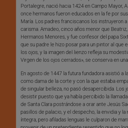
Portalegre, nació hacia 1424 en Campo Mayor, Ale
once hermanos fueron educados en la fe por sus 
María. Los padres franciscanos los instruyeron a
carisma. Amadeo, cinco años menor que Beatriz, 
Hermanos Menores, y fue confesor del papa Sixto 
que su padre le hizo posar para un pintor al que e
los ojos, y la imagen del lienzo refleja su modest
Virgen de los ojos cerrados», se conserva en un
En agosto de 1447 la futura fundadora asistió a la
como dama de la corte y con la que estaba empare
de singular belleza, no pasó desapercibida. Los 
desistir puesto que ya había percibido la llamada
de Santa Clara postrándose a orar ante Jesús Sa
pasillos de palacio, y el despecho, la envidia y 
íntegra, pero afiladas lenguas le culparon de ma
provenir de un pretendiente resentido que no log