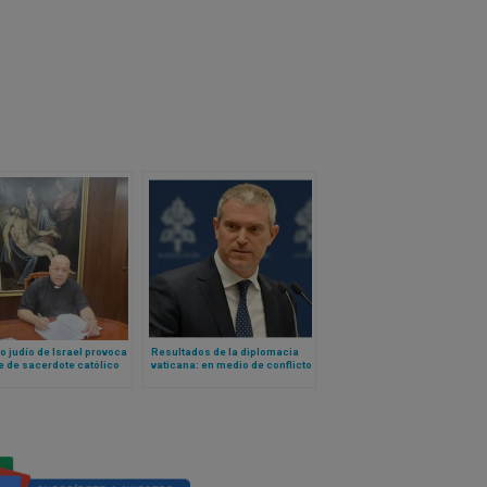
to judío de Israel provoca
Resultados de la diplomacia
 de sacerdote católico
vaticana: en medio de conflicto
ano y desplaza a miles
con USA, Cuba liberará presos
ólicos del sur del país