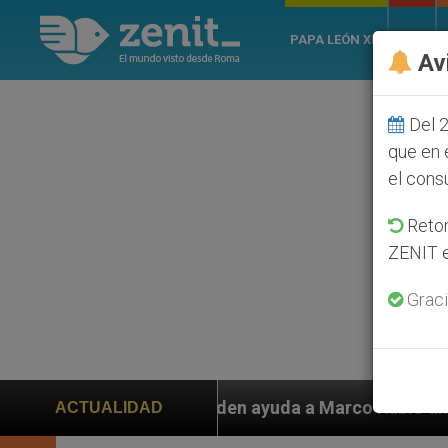
PAPA LEÓN XIV
ROMA
Av
Del 2
que en 
el cons
Retom
ZENIT e
Graci
 piden ayuda a Marco Rubio ante persecución de colono
ACTUALIDAD