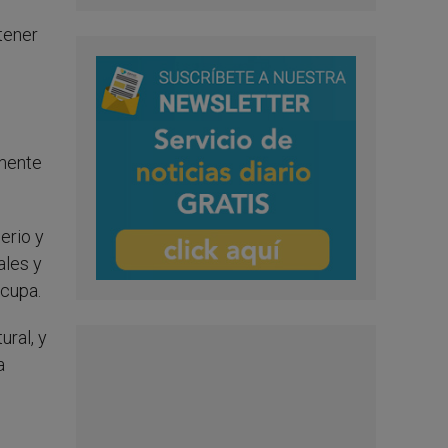
tener
amente
erio y
ales y
ocupa.
ural, y
a