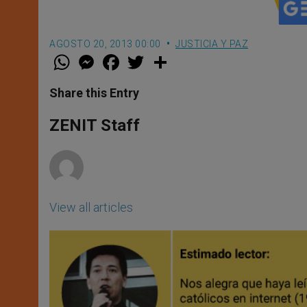
AGOSTO 20, 2013 00:00
JUSTICIA Y PAZ
W
M
F
T
S
h
e
a
w
h
a
s
c
i
a
t
s
e
t
r
Share this Entry
s
e
b
t
e
A
n
o
e
p
g
o
r
ZENIT Staff
p
e
k
r
View all articles