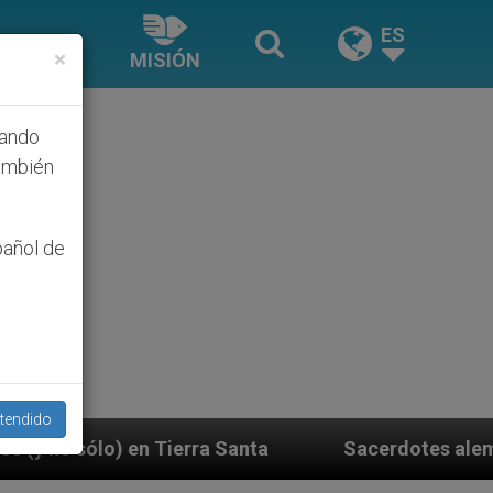
ES
×
MISIÓN
hando
ambién
pañol de
tendido
a Santa
Sacerdotes alemanes fieles al Papa cont