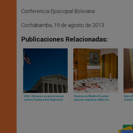
Conferencia Episcopal Boliviana
Cochabamba, 19 de agosto de 2013
Publicaciones Relacionadas:
USA: Obispos se posicionan
Guerra en Medio Oriente:
Ejérci
contra Trump ante Suprema
atacan capilla y edificios
muerte
Corte y alegan a favor de
eclesiásticos en Irak
en Líb
nacionalidad por nacimiento
de cat