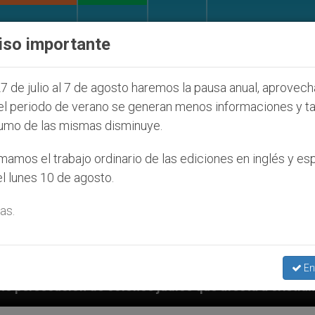
IGLESIA Y MUNDO
DOCUMENTOS
DONATIVOS
iso importante
7 de julio al 7 de agosto haremos la pausa anual, aprovec
el periodo de verano se generan menos informaciones y t
umo de las mismas disminuye.
amos el trabajo ordinario de las ediciones en inglés y es
l lunes 10 de agosto.
as.
En
s judíos que afecta a cristianos (y no sólo) en Tierr