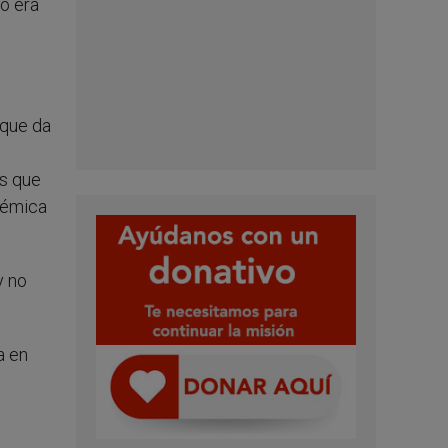
no era
 que da
os que
olémica
y no
a en