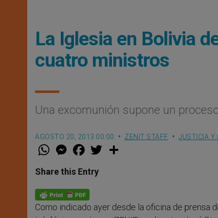
La Iglesia en Bolivia
cuatro ministros
Una excomunión supone un proceso 
AGOSTO 20, 2013 00:00
ZENIT STAFF
JUSTICIA Y
W
M
F
T
S
h
e
a
w
h
a
s
c
i
a
t
s
e
t
r
Share this Entry
s
e
b
t
e
A
n
o
e
p
g
o
r
p
e
k
Como indicado ayer desde la oficina de prensa d
r