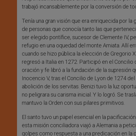
trabajó incansablemente por la conversión de to
Tenía una gran visión que era enriquecida por la 
de personas que conocía tanto las que pertenecí
ser elegido pontífice, sucesor de Clemente IV, p
refugio en una oquedad del monte Amiata. Allí en
cuando se hizo pública la elección de Gregorio X.
regresó a Italia en 1272. Participó en el Concil
oración y fe libró a la fundación de la supresión
Inocencio V, tras el Concilio de Lyon de 1274 de
abolición de los servitas. Benizi tuvo la luz opo
no peligrara su carisma inicial. Y lo logró. Se tr
mantuvo la Orden con sus pilares primitivos.
El santo tuvo un papel esencial en la pacificació
esta misión conciliadora viajó a Alemania a petici
golpes como respuesta a una predicación en la qu