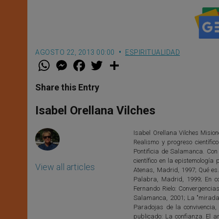
AGOSTO 22, 2013 00:00
ESPIRITUALIDAD
W
M
F
T
S
h
e
a
w
h
a
s
c
i
a
t
s
e
t
r
Share this Entry
s
e
b
t
e
A
n
o
e
p
g
o
r
Isabel Orellana Vilches
p
e
k
r
Isabel Orellana Vilches Mision
Realismo y progreso científi
Pontificia de Salamanca. Con
científico en la epistemología
View all articles
Atenas, Madrid, 1997; Qué es.
Palabra, Madrid, 1999; En c
Fernando Rielo: Convergencias.
Salamanca, 2001; La "mirada" 
Paradojas de la convivencia,
publicado: La confianza. El a