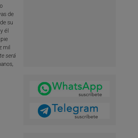
so
vas de
 de su
y él
 pie
z mil
te será
manos,