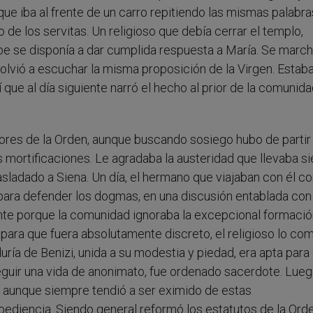
ue iba al frente de un carro repitiendo las mismas palabra
 de los servitas. Un religioso que debía cerrar el templo,
ipe se disponía a dar cumplida respuesta a María. Se marc
lvió a escuchar la misma proposición de la Virgen. Estaba
 que al día siguiente narró el hecho al prior de la comunid
dores de la Orden, aunque buscando sosiego hubo de partir
las mortificaciones. Le agradaba la austeridad que llevaba s
asladado a Siena. Un día, el hermano que viajaban con él c
ó para defender los dogmas, en una discusión entablada con
te porque la comunidad ignoraba la excepcional formació
 para que fuera absolutamente discreto, el religioso lo co
uría de Benizi, unida a su modestia y piedad, era apta para
eguir una vida de anonimato, fue ordenado sacerdote. Lueg
l, aunque siempre tendió a ser eximido de estas
diencia. Siendo general reformó los estatutos de la Orde