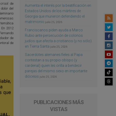
crisol de
Aumenta el interés por la beatificación en
 dolor del
Estados Unidos de los mártires de
 Seminario
Georgia que murieron defendiendo el
numerosas
matrimonio
julio 25, 2026
e temática
s. En 2012
Franciscanos piden ayuda a Marco
 Fernando
Rubio ante persecución de colonos
undador de
judíos que afecta a cristianos (y no sólo)
antoral de
en Tierra Santa
julio 25, 2026
Sacerdotes alemanes fieles al Papa
contestan a su propio obispo (y
cardenal) quien les orilla a bendecir
parejas del mismo sexo en importante
diócesis
julio 25, 2026
PUBLICACIONES MÁS
VISTAS