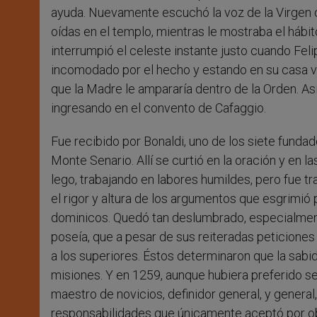
ayuda. Nuevamente escuchó la voz de la Virgen q
oídas en el templo, mientras le mostraba el hábito
interrumpió el celeste instante justo cuando Fel
incomodado por el hecho y estando en su casa vo
que la Madre le ampararía dentro de la Orden. Así
ingresando en el convento de Cafaggio.
Fue recibido por Bonaldi, uno de los siete funda
Monte Senario. Allí se curtió en la oración y en 
lego, trabajando en labores humildes, pero fue tr
el rigor y altura de los argumentos que esgrimi
dominicos. Quedó tan deslumbrado, especialmen
poseía, que a pesar de sus reiteradas peticiones
a los superiores. Éstos determinaron que la sabid
misiones. Y en 1259, aunque hubiera preferido s
maestro de novicios, definidor general, y genera
responsabilidades que únicamente aceptó por obe