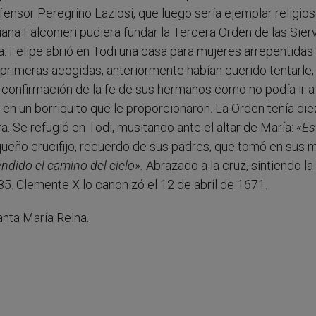
fensor Peregrino Laziosi, que luego sería ejemplar religio
iana Falconieri pudiera fundar la Tercera Orden de las Sier
. Felipe abrió en Todi una casa para mujeres arrepentidas
s primeras acogidas, anteriormente habían querido tentarle, 
a confirmación de la fe de sus hermanos como no podía ir a
en un borriquito que le proporcionaron. La Orden tenía die
a. Se refugió en Todi, musitando ante el altar de María:
«Es
ueño crucifijo, recuerdo de sus padres, que tomó en sus 
endido el camino del cielo».
Abrazado a la cruz, sintiendo la
5. Clemente X lo canonizó el 12 de abril de 1671.
anta María Reina.