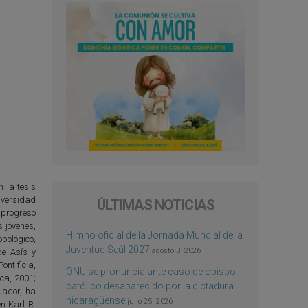
 la tesis
iversidad
ÚLTIMAS NOTICIAS
 progreso
s jóvenes,
Himno oficial de la Jornada Mundial de la
pológico,
Juventud Seúl 2027
agosto 3, 2026
de Asís y
ntificia,
ONU se pronuncia ante caso de obispo
ca, 2001;
católico desaparecido por la dictadura
uador, ha
nicaragüense
julio 25, 2026
n Karl R.