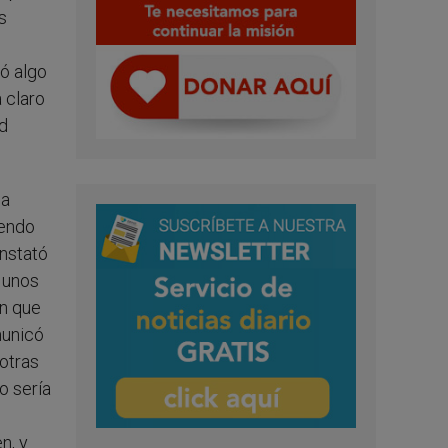
s
hó algo
 claro
ad
 a
iendo
onstató
 unos
n que
municó
 otras
o sería
n, y