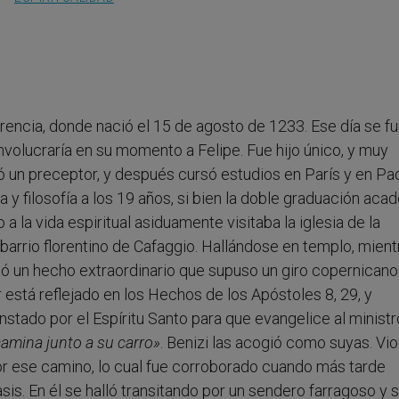
lorencia, donde nació el 15 de agosto de 1233. Ese día se f
nvolucraría en su momento a Felipe. Fue hijo único, y muy
 un preceptor, y después cursó estudios en París y en Pa
y filosofía a los 19 años, si bien la doble graduación aca
a la vida espiritual asiduamente visitaba la iglesia de la
l barrio florentino de Cafaggio. Hallándose en templo, mient
ió un hecho extraordinario que supuso un giro copernicano
r está reflejado en los Hechos de los Apóstoles 8, 29, y
instado por el Espíritu Santo para que evangelice al ministr
camina junto a su carro»
. Benizi las acogió como suyas. Vio
por ese camino, lo cual fue corroborado cuando más tarde
is. En él se halló transitando por un sendero farragoso y 