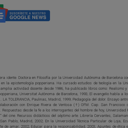
era idente. Doctora en Filosofía por la Universidad Autónoma de Barcelona con
co en la epistemología popperiana. Ha cursado estudios de teología en la Un
 amplia actividad docente desde 1986, ha publicado libros como: Realismo y
 popperiana, Universitat Autònoma de Barcelona, 1993; El evangelio habla a lo
.. LA TOLERANCIA, Paulinas, Madrid, 1999; Pedagogía del dolor. Ensayo antro
olaboración con Enrique Rivera de Ventosa (†) OFM. Cap. San Francisco 
 Respuestas desde la fe a los interrogantes del hombre de hoy, Universidad Po
del cine. Recursos didácticos del séptimo arte. Librería Cervantes, Salaman
 San Pablo, Madrid, 2002; En la Universidad Técnica Particular de Loja, Ec
rte de amar, 2002; Educar para la responsabilidad, 2003; Apuntes de ética e