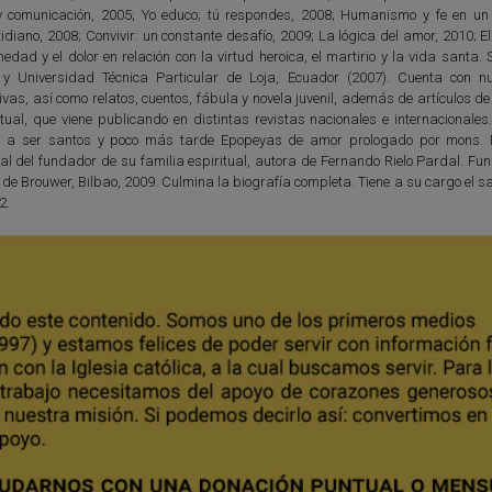
 comunicación, 2005; Yo educo; tú respondes, 2008; Humanismo y fe en un 
idiano, 2008; Convivir: un constante desafío, 2009; La lógica del amor, 2010; El
dad y el dolor en relación con la virtud heroica, el martirio y la vida santa.
y Universidad Técnica Particular de Loja, Ecuador (2007). Cuenta con 
ivas, así como relatos, cuentos, fábula y novela juvenil, además de artículos d
itual, que viene publicando en distintas revistas nacionales e internacionale
os a ser santos y poco más tarde Epopeyas de amor prologado por mons.
ial del fundador de su familia espiritual, autora de Fernando Rielo Pardal. F
 de Brouwer, Bilbao, 2009. Culmina la biografía completa. Tiene a su cargo el s
2.