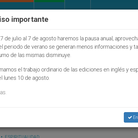
IGLESIA Y MUNDO
DOCUMENTOS
DONATIVOS
iso importante
judíos que afecta a cristianos (y no sólo) en Tierra 
7 de julio al 7 de agosto haremos la pausa anual, aprovec
el periodo de verano se generan menos informaciones y t
umo de las mismas disminuye.
amos el trabajo ordinario de las ediciones en inglés y es
l lunes 10 de agosto.
as.
esó a instancias de Ella. Fue un extraordina
e la paz. Cristo crucificado fue el libro de 
En
ESPIRITUALIDAD