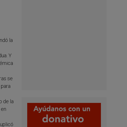
undó la
dua. Y
démica
ras se
 para
o de la
 en
suplicó