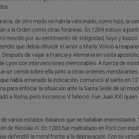
dos.
gracia, de otro modo no habría vaticinado, como hizo, la sa
an a la Orden como otras foráneas. En 1269 estuvo a punt
ero movido por su sentimiento de indignidad, huyó y buscó
tendió que debía difundir el amor a María. Volvió a reapare
 Después de viajar a Francia y Alemania en visita apostólic
io de Lyon con intervenciones memorables. A fuerza de insis
 que se cernía sobre ella junto a otras órdenes mendicantes.
l que había emanado la indicación, comunicó al santo en 12
rtuna para enfocar la situación ante la Santa Sede de un mo
asladó a Roma, pero Inocencio V falleció. Fue Juan XXI quien
n de varios estados italianos que se hallaban enemistados.
ón de Nicolás III. En 1283 fue maltratado en Forli con insul
e defendió la moral frente a la depravación. Con su virtud