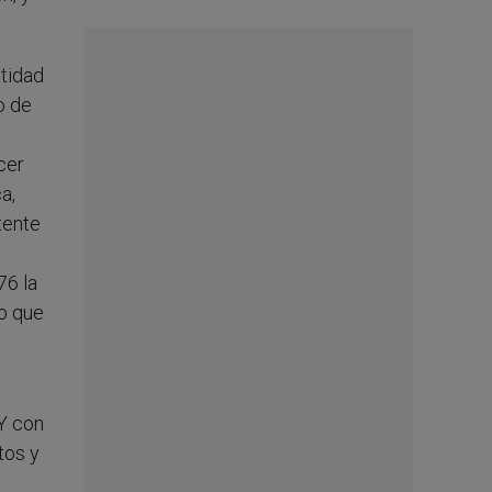
ntidad
o de
cer
a,
tente
76 la
do que
 Y con
tos y