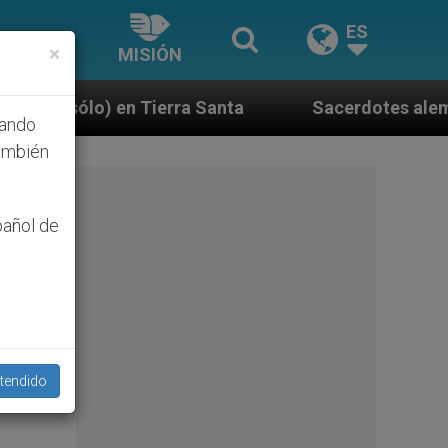
ES
×
MISIÓN
Santa
Sacerdotes alemanes fieles al Papa conte
hando
ambién
pañol de
rio
su
tendido