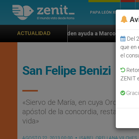
PAPA LEÓN XIV
ROMA
Av
piden ayuda a Marco Rubio ante persecución de colonos 
ACTUALIDAD
Del 2
que en 
el cons
San Felipe Benizi
Retom
ZENIT e
Graci
«Siervo de María, en cuya Orden ingr
apóstol de la concordia, restaurador d
vida»
AGOSTO 22, 2013 00:00
ISABEL ORELLANA VILCHES