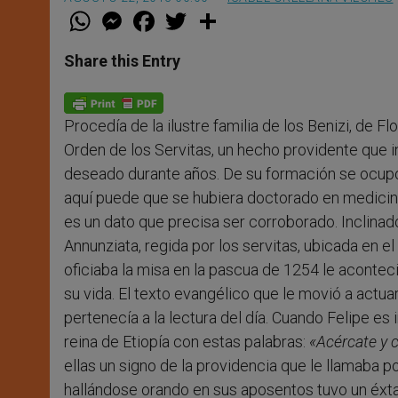
W
M
F
T
S
h
e
a
w
h
a
s
c
i
a
t
s
e
t
r
Share this Entry
s
e
b
t
e
A
n
o
e
p
g
o
r
p
e
k
Procedía de la ilustre familia de los Benizi, de F
r
Orden de los Servitas, un hecho providente que i
deseado durante años. De su formación se ocupó
aquí puede que se hubiera doctorado en medicina 
es un dato que precisa ser corroborado. Inclinado 
Annunziata, regida por los servitas, ubicada en e
oficiaba la misa en la pascua de 1254 le acontec
su vida. El texto evangélico que le movió a actua
pertenecía a la lectura del día. Cuando Felipe es 
reina de Etiopía con estas palabras:
«Acércate y 
ellas un signo de la providencia que le llamaba 
hallándose orando en sus aposentos tuvo un éxtas