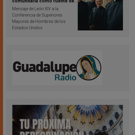
comunitaria como fuente de
inspiración y santificación
Mensaje de León XIV a la
Conferencia de Superiores
Mayores de Hombres de los
Estados Unidos