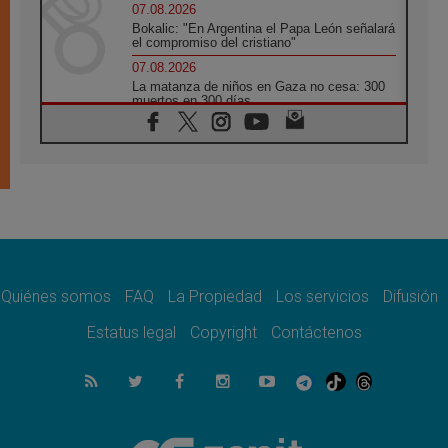
07.08.2026
Bokalic: "En Argentina el Papa León señalará
el compromiso del cristiano"
07.08.2026
La matanza de niños en Gaza no cesa: 300
muertos en 300 días
07.08.2026
Tagle: La guerra desfigura el mundo, solo la
revelación de Dios lo transfigura
07.08.2026
Presentada la Trienal de Arte de las
Universidades Católicas: «Exercises in
Empathy»
07.08.2026
Fortunatus Nwachukwu: la comunicación
como misión al servicio del Evangelio
Quiénes somos
FAQ
La Propiedad
Los servicios
Difusión
07.08.2026
Estatus legal
Copyright
Contáctenos
SIGNIS 2026, dar voz a las religiosas en el
espacio público
07.08.2026
Lanzan un proyecto de empoderamiento
digital para mujeres líderes en África
07.08.2026