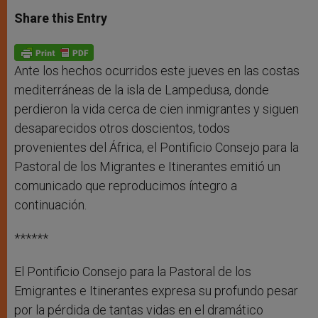
a
s
c
i
a
t
s
e
t
r
Share this Entry
s
e
b
t
e
A
n
o
e
p
g
o
r
p
e
k
r
Ante los hechos ocurridos este jueves en las costas
mediterráneas de la isla de Lampedusa, donde
perdieron la vida cerca de cien inmigrantes y siguen
desaparecidos otros doscientos, todos
provenientes del África, el Pontificio Consejo para la
Pastoral de los Migrantes e Itinerantes emitió un
comunicado que reproducimos íntegro a
continuación.
******
El Pontificio Consejo para la Pastoral de los
Emigrantes e Itinerantes expresa su profundo pesar
por la pérdida de tantas vidas en el dramático