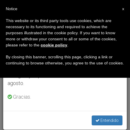
ES
Notice
×
x
Aviso importante
This website or its third party tools use cookies, which are
necessary to its functioning and required to achieve the
Del 27 de julio al 7 de agosto haremos la pausa
purposes illustrated in the cookie policy. If you want to know
anual, aprovechando que en el periodo de verano
more or withdraw your consent to all or some of the cookies,
please refer to the
cookie policy
.
se generan menos informaciones y también el
consumo de las mismas disminuye.
By closing this banner, scrolling this page, clicking a link or
continuing to browse otherwise, you agree to the use of cookies.
Retomamos el trabajo ordinario de las ediciones
en inglés y español de ZENIT el lunes 10 de
agosto.
Gracias.
Entendido