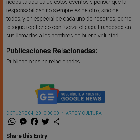
necesita acerca de estos eventos y pensar que la
responsabilidad no siempre es de otro, sino de
todos, y en especial de cada uno de nosotros, como
lo sigue repitiendo con fuerza el papa Francesco en
sus llamados a los hombres de buena voluntad.
Publicaciones Relacionadas:
Publicaciones no relacionadas.
OCTUBRE 04, 2013 00:00
ARTE Y CULTURA
W
M
F
T
S
h
e
a
w
h
a
s
c
i
a
t
s
e
t
r
Share this Entry
s
e
b
t
e