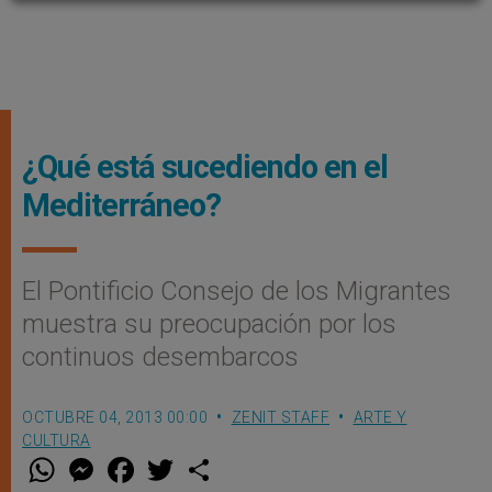
¿Qué está sucediendo en el
Mediterráneo?
El Pontificio Consejo de los Migrantes
muestra su preocupación por los
continuos desembarcos
OCTUBRE 04, 2013 00:00
ZENIT STAFF
ARTE Y
CULTURA
W
M
F
T
S
h
e
a
w
h