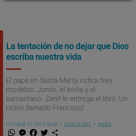
La tentación de no dejar que Dios
escriba nuestra vida
El papa en Santa Marta indica tres
modelos: Jonás, el levita y el
samaritano. Zenit le entrega el libro ‘Un
ciclón llamado Francisco’
OCTUBRE 07, 2013 00:00
ZENIT STAFF
PAPAS
W
M
F
T
S
h
e
a
w
h