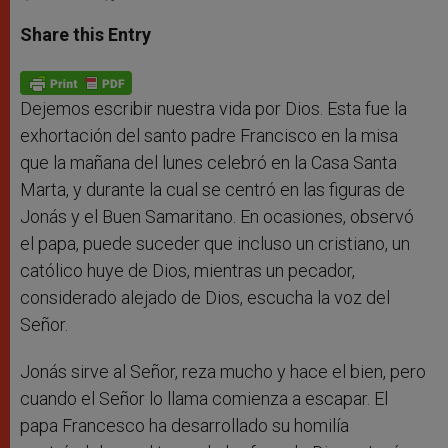
a
s
c
i
a
t
s
e
t
r
Share this Entry
s
e
b
t
e
A
n
o
e
p
g
o
r
p
e
k
r
Dejemos escribir nuestra vida por Dios. Esta fue la
exhortación del santo padre Francisco en la misa
que la mañana del lunes celebró en la Casa Santa
Marta, y durante la cual se centró en las figuras de
Jonás y el Buen Samaritano. En ocasiones, observó
el papa, puede suceder que incluso un cristiano, un
católico huye de Dios, mientras un pecador,
considerado alejado de Dios, escucha la voz del
Señor.
Jonás sirve al Señor, reza mucho y hace el bien, pero
cuando el Señor lo llama comienza a escapar. El
papa Francesco ha desarrollado su homilía