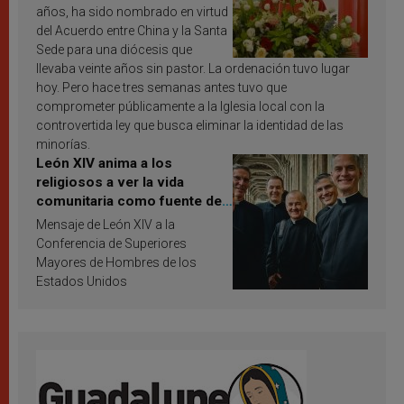
años, ha sido nombrado en virtud
del Acuerdo entre China y la Santa
Sede para una diócesis que
llevaba veinte años sin pastor. La ordenación tuvo lugar
hoy. Pero hace tres semanas antes tuvo que
comprometer públicamente a la Iglesia local con la
controvertida ley que busca eliminar la identidad de las
minorías.
León XIV anima a los
religiosos a ver la vida
comunitaria como fuente de
inspiración y santificación
Mensaje de León XIV a la
Conferencia de Superiores
Mayores de Hombres de los
Estados Unidos