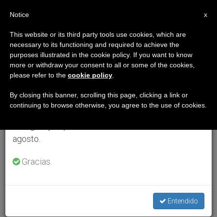
ES
Notice
×
x
Aviso importante
This website or its third party tools use cookies, which are
necessary to its functioning and required to achieve the
Del 27 de julio al 7 de agosto haremos la pausa
purposes illustrated in the cookie policy. If you want to know
anual, aprovechando que en el periodo de verano
more or withdraw your consent to all or some of the cookies,
please refer to the
cookie policy
.
se generan menos informaciones y también el
consumo de las mismas disminuye.
By closing this banner, scrolling this page, clicking a link or
continuing to browse otherwise, you agree to the use of cookies.
Retomamos el trabajo ordinario de las ediciones
en inglés y español de ZENIT el lunes 10 de
agosto.
Gracias.
Entendido