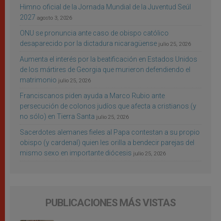
Himno oficial de la Jornada Mundial de la Juventud Seúl
2027
agosto 3, 2026
ONU se pronuncia ante caso de obispo católico
desaparecido por la dictadura nicaragüense
julio 25, 2026
Aumenta el interés por la beatificación en Estados Unidos
de los mártires de Georgia que murieron defendiendo el
matrimonio
julio 25, 2026
Franciscanos piden ayuda a Marco Rubio ante
persecución de colonos judíos que afecta a cristianos (y
no sólo) en Tierra Santa
julio 25, 2026
Sacerdotes alemanes fieles al Papa contestan a su propio
obispo (y cardenal) quien les orilla a bendecir parejas del
mismo sexo en importante diócesis
julio 25, 2026
PUBLICACIONES MÁS VISTAS