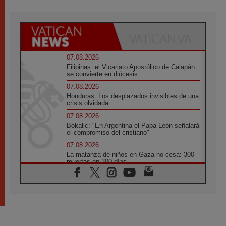
07.08.2026
Filipinas: el Vicariato Apostólico de Calapán
se convierte en diócesis
07.08.2026
Honduras: Los desplazados invisibles de una
crisis olvidada
07.08.2026
Bokalic: "En Argentina el Papa León señalará
el compromiso del cristiano"
07.08.2026
La matanza de niños en Gaza no cesa: 300
muertos en 300 días
07.08.2026
Tagle: La guerra desfigura el mundo, solo la
revelación de Dios lo transfigura
07.08.2026
Presentada la Trienal de Arte de las
Universidades Católicas: «Exercises in