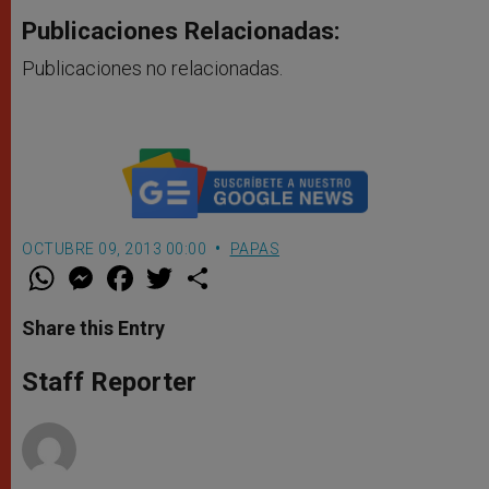
Publicaciones Relacionadas:
Publicaciones no relacionadas.
OCTUBRE 09, 2013 00:00
PAPAS
W
M
F
T
S
h
e
a
w
h
a
s
c
i
a
t
s
e
t
r
Share this Entry
s
e
b
t
e
A
n
o
e
p
g
o
r
Staff Reporter
p
e
k
r