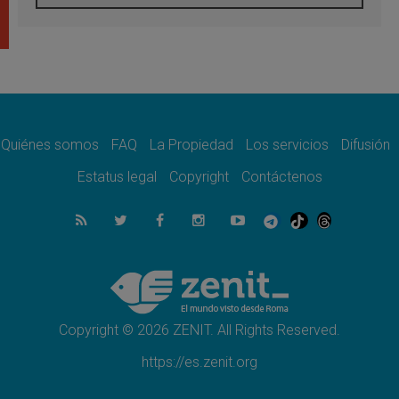
León XIV visitará el Santuario de la Madre
del Buen Consejo de Genazzano
07.08.2026
Filipinas: el Vicariato Apostólico de Calapán
se convierte en diócesis
07.08.2026
Honduras: Los desplazados invisibles de una
crisis olvidada
Quiénes somos
FAQ
La Propiedad
Los servicios
Difusión
07.08.2026
Bokalic: "En Argentina el Papa León señalará
Estatus legal
Copyright
Contáctenos
el compromiso del cristiano"
07.08.2026
La matanza de niños en Gaza no cesa: 300
muertos en 300 días
07.08.2026
Tagle: La guerra desfigura el mundo, solo la
revelación de Dios lo transfigura
Copyright © 2026 ZENIT. All Rights Reserved.
https://es.zenit.org