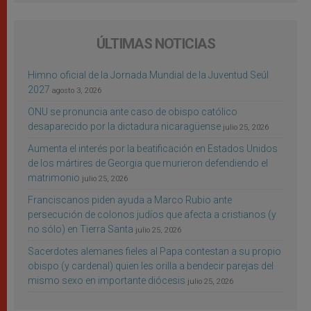
ÚLTIMAS NOTICIAS
Himno oficial de la Jornada Mundial de la Juventud Seúl
2027
agosto 3, 2026
ONU se pronuncia ante caso de obispo católico
desaparecido por la dictadura nicaragüense
julio 25, 2026
Aumenta el interés por la beatificación en Estados Unidos
de los mártires de Georgia que murieron defendiendo el
matrimonio
julio 25, 2026
Franciscanos piden ayuda a Marco Rubio ante
persecución de colonos judíos que afecta a cristianos (y
no sólo) en Tierra Santa
julio 25, 2026
Sacerdotes alemanes fieles al Papa contestan a su propio
obispo (y cardenal) quien les orilla a bendecir parejas del
mismo sexo en importante diócesis
julio 25, 2026