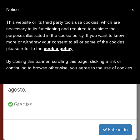
ES
Notice
×
x
Aviso importante
This website or its third party tools use cookies, which are
necessary to its functioning and required to achieve the
Del 27 de julio al 7 de agosto haremos la pausa
purposes illustrated in the cookie policy. If you want to know
La audiencia bajo la lluvia del
anual, aprovechando que en el periodo de verano
more or withdraw your consent to all or some of the cookies,
please refer to the
cookie policy
.
se generan menos informaciones y también el
papa Francisco
consumo de las mismas disminuye.
By closing this banner, scrolling this page, clicking a link or
continuing to browse otherwise, you agree to the use of cookies.
Retomamos el trabajo ordinario de las ediciones
Una marea de coloridos paraguas en la
en inglés y español de ZENIT el lunes 10 de
plaza. Los 80 mil fieles han
agosto.
acompañado al santo padre en su
catequesis de los miércoles
Gracias.
OCTUBRE 09, 2013 00:00
STAFF REPORTER
PAPAS
W
M
F
T
S
Entendido
h
e
a
w
h
a
s
c
i
a