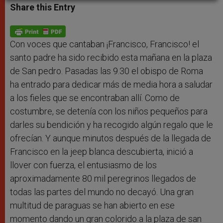
t
s
e
t
r
Share this Entry
s
e
b
t
e
A
n
o
e
p
g
o
r
p
e
k
r
Con voces que cantaban ¡Francisco, Francisco! el
santo padre ha sido recibido esta mañana en la plaza
de San pedro. Pasadas las 9.30 el obispo de Roma
ha entrado para dedicar más de media hora a saludar
a los fieles que se encontraban allí. Como de
costumbre, se detenía con los niños pequeños para
darles su bendición y ha recogido algún regalo que le
ofrecían. Y aunque minutos después de la llegada de
Francisco en la jeep blanca descubierta, inició a
llover con fuerza, el entusiasmo de los
aproximadamente 80 mil peregrinos llegados de
todas las partes del mundo no decayó. Una gran
multitud de paraguas se han abierto en ese
momento dando un gran colorido a la plaza de san