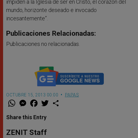
impiden a la Iglesia de ser en Cristo, el corazón del
mundo, horizonte deseado e invocado
incesantemente”.
Publicaciones Relacionadas:
Publicaciones no relacionadas.
OCTUBRE 15, 2013 00:00
PAPAS
W
M
F
T
S
h
e
a
w
h
a
s
c
i
a
t
s
e
t
r
Share this Entry
s
e
b
t
e
A
n
o
e
p
g
o
r
ZENIT Staff
p
e
k