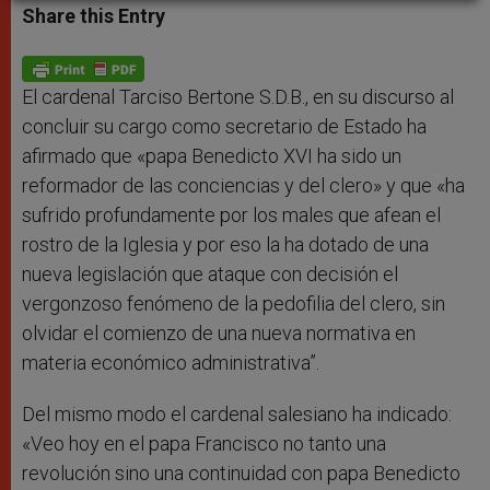
t
s
e
t
r
Share this Entry
s
e
b
t
e
A
n
o
e
p
g
o
r
p
e
k
r
El cardenal Tarciso Bertone S.D.B., en su discurso al
concluir su cargo como secretario de Estado ha
afirmado que «papa Benedicto XVI ha sido un
reformador de las conciencias y del clero» y que «ha
sufrido profundamente por los males que afean el
rostro de la Iglesia y por eso la ha dotado de una
nueva legislación que ataque con decisión el
vergonzoso fenómeno de la pedofilia del clero, sin
olvidar el comienzo de una nueva normativa en
materia económico administrativa”.
Del mismo modo el cardenal salesiano ha indicado:
«Veo hoy en el papa Francisco no tanto una
revolución sino una continuidad con papa Benedicto