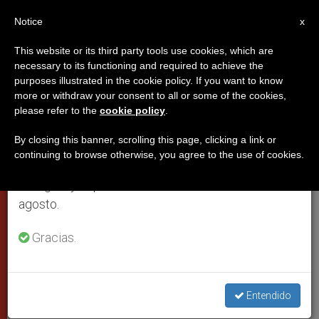
ES
Notice
×
x
Aviso importante
This website or its third party tools use cookies, which are
necessary to its functioning and required to achieve the
Del 27 de julio al 7 de agosto haremos la pausa
purposes illustrated in the cookie policy. If you want to know
Bertone se despide al dejar el
anual, aprovechando que en el periodo de verano
more or withdraw your consent to all or some of the cookies,
please refer to the
cookie policy
.
se generan menos informaciones y también el
cargo
consumo de las mismas disminuye.
By closing this banner, scrolling this page, clicking a link or
continuing to browse otherwise, you agree to the use of cookies.
Retomamos el trabajo ordinario de las ediciones
Ha destacado la continuidad entre el
en inglés y español de ZENIT el lunes 10 de
papa emérito y Francisco, aunque con
agosto.
diversidad de acentos y segmentos de
vida personal
Gracias.
OCTUBRE 15, 2013 00:00
ZENIT STAFF
PAPAS
W
M
F
T
S
Entendido
h
e
a
w
h
a
s
c
i
a