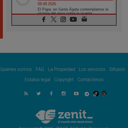
08.08.2026
El Papa: en Santa Ágata contemplamos la
victoria del amor sobre la muerte
08.08.2026
León XIV visitará el Santuario de la Madre
del Buen Consejo de Genazzano
07.08.2026
Filipinas: el Vicariato Apostólico de Calapán
se convierte en diócesis
07.08.2026
Honduras: Los desplazados invisibles de una
crisis olvidada
Quiénes somos
FAQ
La Propiedad
Los servicios
Difusión
07.08.2026
Bokalic: "En Argentina el Papa León señalará
Estatus legal
Copyright
Contáctenos
el compromiso del cristiano"
07.08.2026
La matanza de niños en Gaza no cesa: 300
muertos en 300 días
07.08.2026
Tagle: La guerra desfigura el mundo, solo la
revelación de Dios lo transfigura