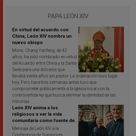
PAPA LEÓN XIV
En virtud del acuerdo con
China, León XIV nombra un
nuevo obispo
Mons. Chang Yanfeng, de 42
años, ha sido nombrado en virtud
del Acuerdo entre China y la Santa
Sede para una diócesis que
llevaba veinte años sin pastor. La ordenación tuvo lugar
hoy. Pero hace tres semanas antes tuvo que
comprometer públicamente a la Iglesia local con la
controvertida ley que busca eliminar la identidad de las
minorías.
León XIV anima a los
religiosos a ver la vida
comunitaria como fuente de
inspiración y santificación
Mensaje de León XIV a la
Conferencia de Superiores